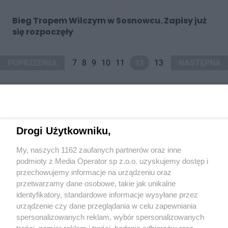
Bieg Tropem Wilczym w Sosnowcu. Zapisy już
się rozpoczęły
POPRZEDNIA
7
8
9
10
11
12
13
NASTĘPNA
Drogi Użytkowniku,
Wydawca mediów
lokalnych
My, naszych 1162 zaufanych partnerów oraz inne
podmioty z Media Operator sp z.o.o. uzyskujemy dostęp i
przechowujemy informacje na urządzeniu oraz
przetwarzamy dane osobowe, takie jak unikalne
identyfikatory, standardowe informacje wysyłane przez
urządzenie czy dane przeglądania w celu zapewniania
spersonalizowanych reklam, wybór spersonalizowanych
Nie zapomnij
zapoznać się z:
polityką prywatności