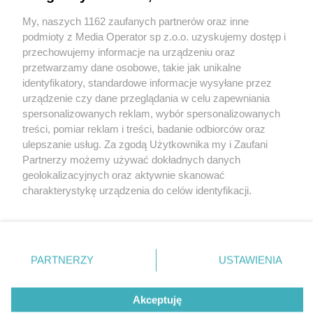
My, naszych 1162 zaufanych partnerów oraz inne
Wydawca mediów
lokalnych
podmioty z Media Operator sp z.o.o. uzyskujemy dostęp i
przechowujemy informacje na urządzeniu oraz
przetwarzamy dane osobowe, takie jak unikalne
identyfikatory, standardowe informacje wysyłane przez
urządzenie czy dane przeglądania w celu zapewniania
spersonalizowanych reklam, wybór spersonalizowanych
Nie zapomnij
treści, pomiar reklam i treści, badanie odbiorców oraz
zapoznać się z:
polityką prywatności
ulepszanie usług. Za zgodą Użytkownika my i Zaufani
Twoje
miasto
Skontakuj się
z nami
Partnerzy możemy używać dokładnych danych
Piekary Śląskie
Kontakt
geolokalizacyjnych oraz aktywnie skanować
Chorzów
Redakcja
charakterystykę urządzenia do celów identyfikacji.
Tarnowskie Góry
Newsletter
Ruda Śląska
Reklama
Ponieważ cenimy Twoją prywatność, prosimy o zgodę na
Świętochłowice
korzystanie z tych technologii poprzez kliknięcie
Tychy
„Akceptuję”. Zgoda jest dobrowolna i zawsze możesz ją
Bytom
Katowice
zmienić/wycofać klikając przycisk ustawień prywatności
PARTNERZY
USTAWIENIA
Knurów
znajdujący się w lewym dolnym rogu strony
. Niektóre
Zabrze
Zagłębie
rodzaje przetwarzania danych nie wymagają zgody
Akceptuję
użytkownika, ale masz prawo sprzeciwić się takiemu