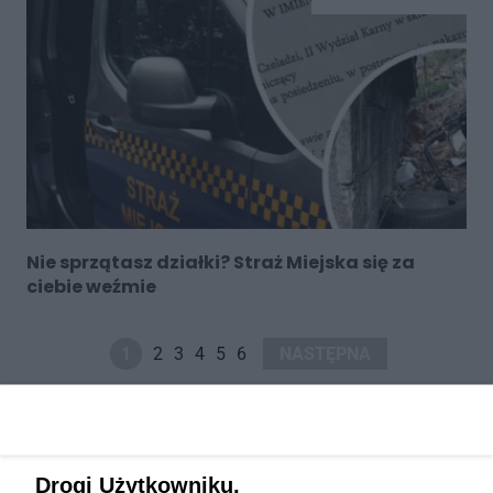
Nie sprzątasz działki? Straż Miejska się za
ciebie weźmie
1
2
3
4
5
6
NASTĘPNA
Drogi Użytkowniku,