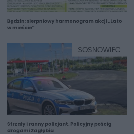
Będzin: sierpniowy harmonogram akcji „Lato
w mieście”
SOSNOWIEC
Strzały i ranny policjant. Policyjny pościg
drogami Zagłębia