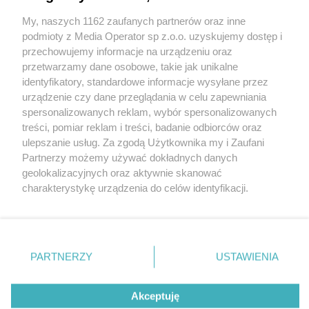
My, naszych 1162 zaufanych partnerów oraz inne
Wydawca mediów
lokalnych
podmioty z Media Operator sp z.o.o. uzyskujemy dostęp i
przechowujemy informacje na urządzeniu oraz
przetwarzamy dane osobowe, takie jak unikalne
identyfikatory, standardowe informacje wysyłane przez
urządzenie czy dane przeglądania w celu zapewniania
spersonalizowanych reklam, wybór spersonalizowanych
Nie zapomnij
treści, pomiar reklam i treści, badanie odbiorców oraz
zapoznać się z:
polityką prywatności
ulepszanie usług. Za zgodą Użytkownika my i Zaufani
Twoje
miasto
Skontakuj się
z nami
Partnerzy możemy używać dokładnych danych
Piekary Śląskie
Kontakt
geolokalizacyjnych oraz aktywnie skanować
Chorzów
Redakcja
charakterystykę urządzenia do celów identyfikacji.
Tarnowskie Góry
Newsletter
Ruda Śląska
Reklama
Ponieważ cenimy Twoją prywatność, prosimy o zgodę na
Świętochłowice
korzystanie z tych technologii poprzez kliknięcie
Tychy
„Akceptuję”. Zgoda jest dobrowolna i zawsze możesz ją
Bytom
Katowice
zmienić/wycofać klikając przycisk ustawień prywatności
PARTNERZY
USTAWIENIA
Knurów
znajdujący się w lewym dolnym rogu strony
. Niektóre
Zabrze
Zagłębie
rodzaje przetwarzania danych nie wymagają zgody
Akceptuję
użytkownika, ale masz prawo sprzeciwić się takiemu