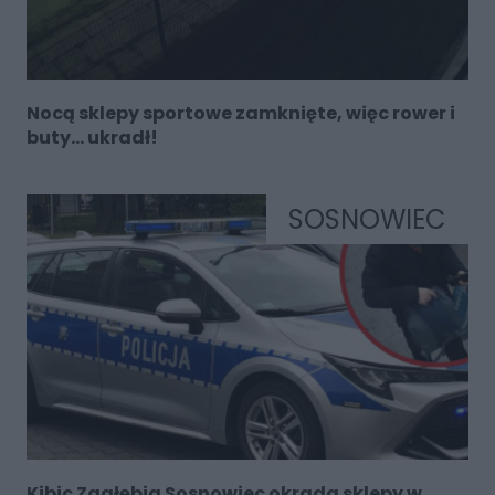
Nocą sklepy sportowe zamknięte, więc rower i
buty… ukradł!
SOSNOWIEC
Kibic Zagłębia Sosnowiec okrada sklepy w