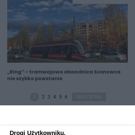
„Ring” – tramwajowa obwodnica Sosnowca
nie szybko powstanie
1
2
3
4
5
6
NASTĘPNA
Drogi Użytkowniku,