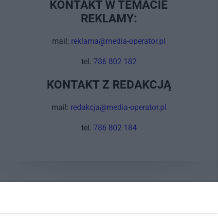
KONTAKT W TEMACIE
REKLAMY:
mail:
reklama@media-operator.pl
tel.
786 802 182
KONTAKT Z REDAKCJĄ
mail:
redakcja@media-operator.pl
tel.
786 802 184