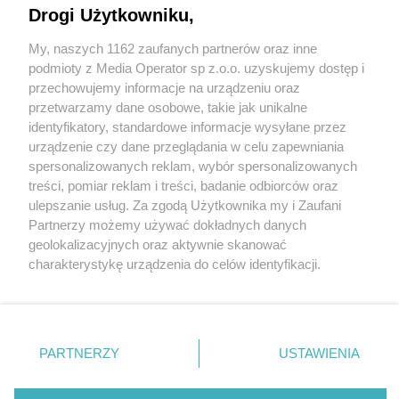
Drogi Użytkowniku,
My, naszych 1162 zaufanych partnerów oraz inne
Wydawca mediów
lokalnych
podmioty z Media Operator sp z.o.o. uzyskujemy dostęp i
przechowujemy informacje na urządzeniu oraz
przetwarzamy dane osobowe, takie jak unikalne
identyfikatory, standardowe informacje wysyłane przez
urządzenie czy dane przeglądania w celu zapewniania
spersonalizowanych reklam, wybór spersonalizowanych
Nie zapomnij
treści, pomiar reklam i treści, badanie odbiorców oraz
zapoznać się z:
polityką prywatności
ulepszanie usług. Za zgodą Użytkownika my i Zaufani
Twoje
miasto
Skontakuj się
z nami
Partnerzy możemy używać dokładnych danych
Piekary Śląskie
Kontakt
geolokalizacyjnych oraz aktywnie skanować
Chorzów
Redakcja
charakterystykę urządzenia do celów identyfikacji.
Tarnowskie Góry
Newsletter
Ruda Śląska
Reklama
Ponieważ cenimy Twoją prywatność, prosimy o zgodę na
Świętochłowice
korzystanie z tych technologii poprzez kliknięcie
Tychy
„Akceptuję”. Zgoda jest dobrowolna i zawsze możesz ją
Bytom
Katowice
zmienić/wycofać klikając przycisk ustawień prywatności
PARTNERZY
USTAWIENIA
Gliwice
znajdujący się w lewym dolnym rogu strony
. Niektóre
Zabrze
Zagłębie
rodzaje przetwarzania danych nie wymagają zgody