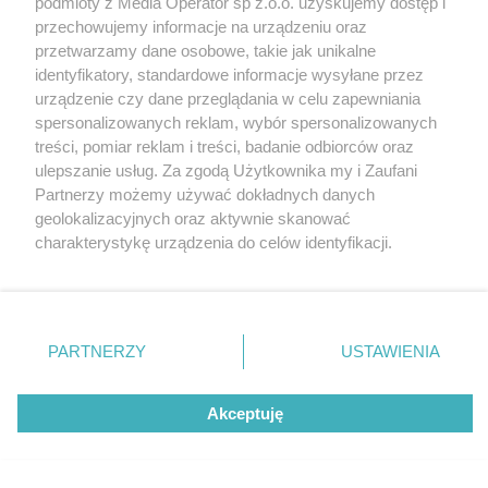
podmioty z Media Operator sp z.o.o. uzyskujemy dostęp i
przechowujemy informacje na urządzeniu oraz
Nie zapomnij
przetwarzamy dane osobowe, takie jak unikalne
zapoznać się z:
polityką prywatności
identyfikatory, standardowe informacje wysyłane przez
Twoje
miasto
Skontaktuj się
z nami
urządzenie czy dane przeglądania w celu zapewniania
Piekary Śląskie
Kontakt
spersonalizowanych reklam, wybór spersonalizowanych
Chorzów
Redakcja
treści, pomiar reklam i treści, badanie odbiorców oraz
Tarnowskie Góry
Newsletter
Ruda Śląska
Reklama
ulepszanie usług. Za zgodą Użytkownika my i Zaufani
Świętochłowice
Partnerzy możemy używać dokładnych danych
Tychy
Bytom
geolokalizacyjnych oraz aktywnie skanować
Katowice
charakterystykę urządzenia do celów identyfikacji.
Gliwice
Ponieważ cenimy Twoją prywatność, prosimy o zgodę na
Zabrze
Zagłębie
korzystanie z tych technologii poprzez kliknięcie
„Akceptuję”. Zgoda jest dobrowolna i zawsze możesz ją
zmienić/wycofać klikając przycisk ustawień prywatności
PARTNERZY
USTAWIENIA
znajdujący się w lewym dolnym rogu strony
. Niektóre
rodzaje przetwarzania danych nie wymagają zgody
Akceptuję
użytkownika, ale masz prawo sprzeciwić się takiemu
przetwarzaniu. Preferencje będą miały zastosowania tylko
na tej witrynie.