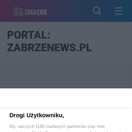
PORTAL:
ZABRZENEWS.PL
Wydawca mediów
lokalnych
Drogi Użytkowniku,
My, naszych 1160 zaufanych partnerów oraz inne