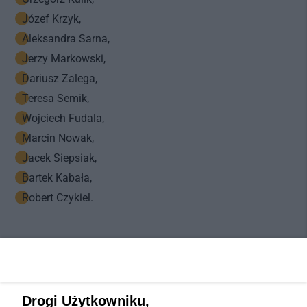
Józef Krzyk,
Aleksandra Sarna,
Jerzy Markowski,
Dariusz Zalega,
Teresa Semik,
Wojciech Fudala,
Marcin Nowak,
Jacek Siepsiak,
Bartek Kabała,
Robert Czykiel.
Drogi Użytkowniku,