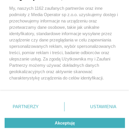
My, naszych 1162 zaufanych partnerów oraz inne
Wydawca mediów
lokalnych
podmioty z Media Operator sp z.o.o. uzyskujemy dostęp i
przechowujemy informacje na urządzeniu oraz
przetwarzamy dane osobowe, takie jak unikalne
identyfikatory, standardowe informacje wysyłane przez
urządzenie czy dane przeglądania w celu zapewniania
spersonalizowanych reklam, wybór spersonalizowanych
Nie zapomnij
treści, pomiar reklam i treści, badanie odbiorców oraz
zapoznać się z:
polityką prywatności
ulepszanie usług. Za zgodą Użytkownika my i Zaufani
Twoje
miasto
Skontaktuj się
z nami
Partnerzy możemy używać dokładnych danych
Piekary Śląskie
Kontakt
geolokalizacyjnych oraz aktywnie skanować
Chorzów
Redakcja
charakterystykę urządzenia do celów identyfikacji.
Tarnowskie Góry
Newsletter
Ruda Śląska
Reklama
Ponieważ cenimy Twoją prywatność, prosimy o zgodę na
Świętochłowice
korzystanie z tych technologii poprzez kliknięcie
Tychy
„Akceptuję”. Zgoda jest dobrowolna i zawsze możesz ją
Bytom
Katowice
zmienić/wycofać klikając przycisk ustawień prywatności
PARTNERZY
USTAWIENIA
Gliwice
znajdujący się w lewym dolnym rogu strony
. Niektóre
Zabrze
Zagłębie
rodzaje przetwarzania danych nie wymagają zgody
Akceptuję
użytkownika, ale masz prawo sprzeciwić się takiemu