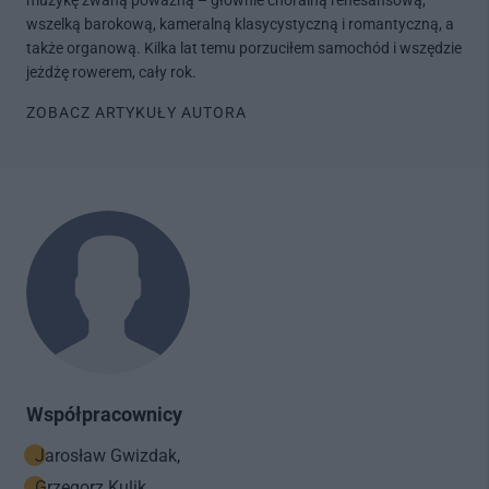
muzykę zwaną poważną – głównie chóralną renesansową,
wszelką barokową, kameralną klasycystyczną i romantyczną, a
także organową. Kilka lat temu porzuciłem samochód i wszędzie
jeżdżę rowerem, cały rok.
ZOBACZ ARTYKUŁY AUTORA
Współpracownicy
Jarosław Gwizdak,
Grzegorz Kulik,