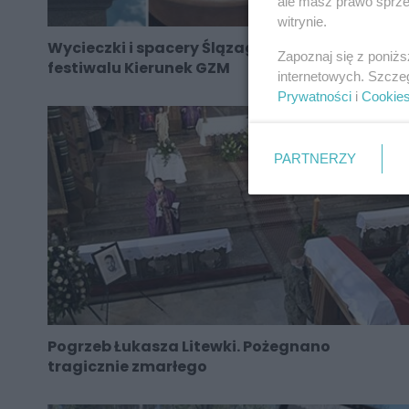
ale masz prawo sprzec
witrynie.
Wycieczki i spacery Ślązaga w ramach
Zapoznaj się z poniż
festiwalu Kierunek GZM
internetowych. Szcze
Prywatności
i
Cookie
PARTNERZY
Pogrzeb Łukasza Litewki. Pożegnano
tragicznie zmarłego