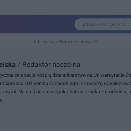
Informacje
Polityka
Historia
112
elska
/ Redaktor naczelna
yczne ze specjalnością dziennikarstwo na Uniwersytecie Ślą
er Expressu i Dziennika Zachodniego. Prowadzę również swój
rczymi. Na co dzień piszę, jako katowiczanka z urodzenia, 
a