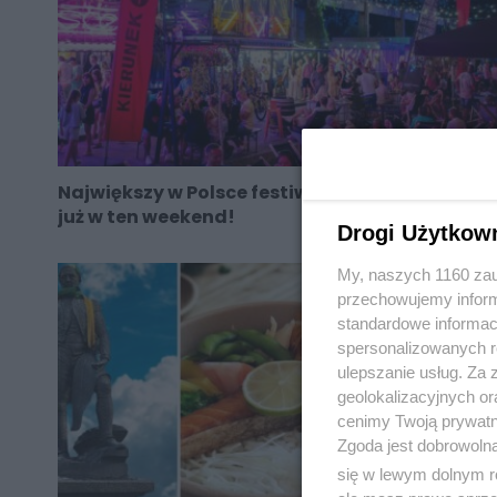
Największy w Polsce festiwal mikrowypraw
już w ten weekend!
Drogi Użytkow
My, naszych 1160 zau
przechowujemy informa
standardowe informac
spersonalizowanych re
ulepszanie usług. Za
geolokalizacyjnych or
cenimy Twoją prywatno
Zgoda jest dobrowoln
się w lewym dolnym r