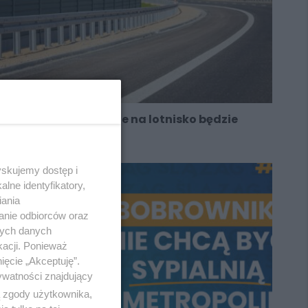
Przy kluczowej drodze na lotnisko będzie
ciszej
yskujemy dostęp i
lne identyfikatory,
iania
anie odbiorców oraz
nych danych
kacji. Ponieważ
ięcie „Akceptuję”.
ywatności znajdujący
ą zgody użytkownika,