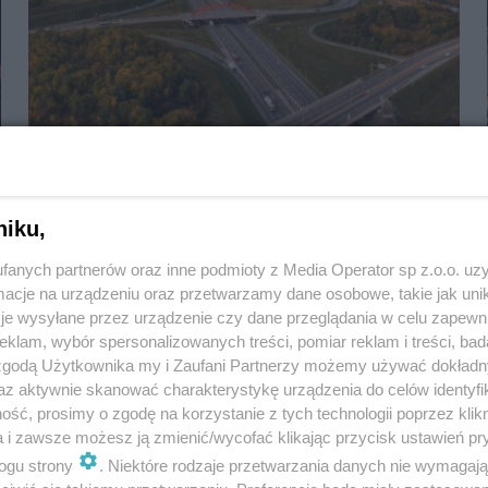
Wiadomo, kto wyrówna pierwszą porcję "fal
Dunaju" na A1
niku,
fanych partnerów oraz inne podmioty z Media Operator sp z.o.o. uz
cje na urządzeniu oraz przetwarzamy dane osobowe, takie jak unika
je wysyłane przez urządzenie czy dane przeglądania w celu zapewn
klam, wybór spersonalizowanych treści, pomiar reklam i treści, bad
 zgodą Użytkownika my i Zaufani Partnerzy możemy używać dokład
az aktywnie skanować charakterystykę urządzenia do celów identyfi
ść, prosimy o zgodę na korzystanie z tych technologii poprzez klikn
a i zawsze możesz ją zmienić/wycofać klikając przycisk ustawień pr
ogu strony
. Niektóre rodzaje przetwarzania danych nie wymagaj