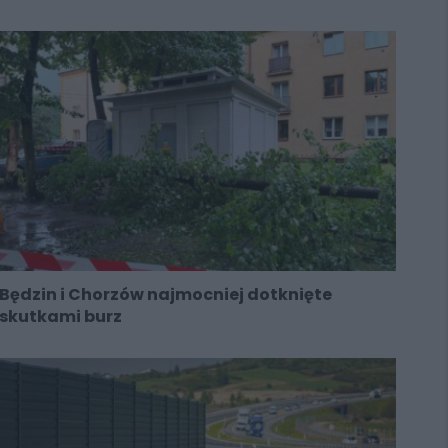
Będzin i Chorzów najmocniej dotknięte
skutkami burz