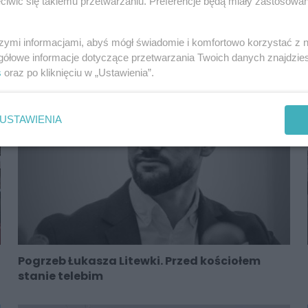
iwić się takiemu przetwarzaniu. Preferencje będą miały zastosowania
Sosnowiec. Dzielnica portowa. Sielskie
szymi informacjami, abyś mógł świadomie i komfortowo korzystać z
klimaty nad Przemszą
gółowe informacje dotyczące przetwarzania Twoich danych znajdzi
s
oraz po kliknięciu w „Ustawienia”.
USTAWIENIA
Pogrzeb Łukasza Litewki. Przed kościołem
stanie telebim