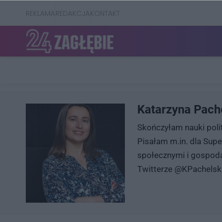
REKLAMA
REDAKCJA
KONTAKT
Katarzyna Pach
Skończyłam nauki polit
Pisałam m.in. dla Sup
społecznymi i gospoda
Twitterze @KPachelsk