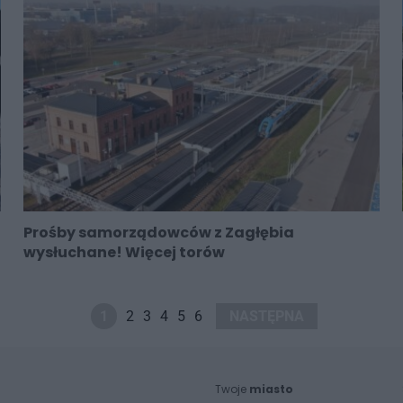
Prośby samorządowców z Zagłębia
wysłuchane! Więcej torów
1
2
3
4
5
6
NASTĘPNA
Twoje
miasto