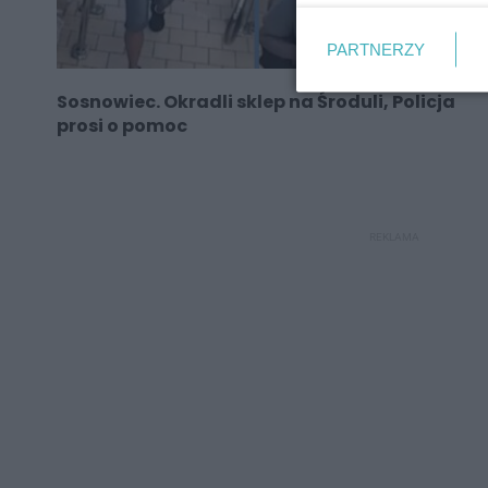
PARTNERZY
Sosnowiec. Okradli sklep na Środuli, Policja
prosi o pomoc
REKLAMA