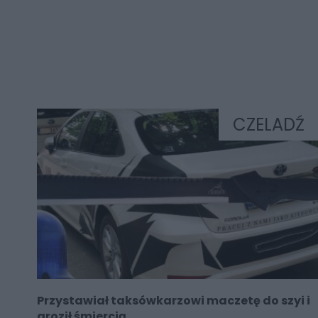
CZELADŹ
Przystawiał taksówkarzowi maczetę do szyi i
groził śmiercią