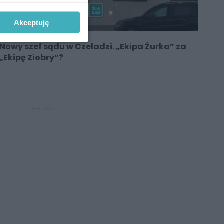
Akceptuję
Nowy szef sądu w Czeladzi. „Ekipa Żurka” za
„Ekipę Ziobry”?
REKLAMA