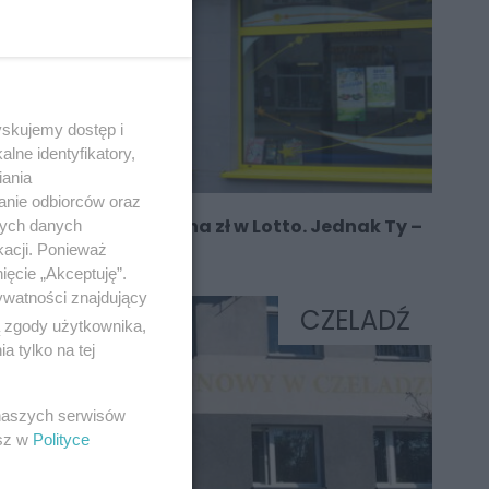
yskujemy dostęp i
lne identyfikatory,
iania
anie odbiorców oraz
Prawie półtora miliona zł w Lotto. Jednak Ty –
nych danych
nie wygrasz
kacji. Ponieważ
ięcie „Akceptuję”.
ywatności znajdujący
CZELADŹ
ą zgody użytkownika,
 tylko na tej
 naszych serwisów
esz w
Polityce