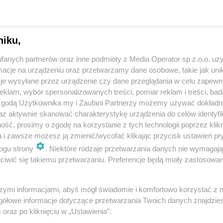
niku,
fanych partnerów oraz inne podmioty z Media Operator sp z.o.o. uz
cje na urządzeniu oraz przetwarzamy dane osobowe, takie jak unika
je wysyłane przez urządzenie czy dane przeglądania w celu zapewn
klam, wybór spersonalizowanych treści, pomiar reklam i treści, bad
Złamana latarnia po zderzeniu w Czeladzi.
 zgodą Użytkownika my i Zaufani Partnerzy możemy używać dokład
ZDJĘCIA
az aktywnie skanować charakterystykę urządzenia do celów identyfi
ść, prosimy o zgodę na korzystanie z tych technologii poprzez klikn
a i zawsze możesz ją zmienić/wycofać klikając przycisk ustawień pr
CZELADŹ
ogu strony
. Niektóre rodzaje przetwarzania danych nie wymagaj
iwić się takiemu przetwarzaniu. Preferencje będą miały zastosowania
szymi informacjami, abyś mógł świadomie i komfortowo korzystać z
gółowe informacje dotyczące przetwarzania Twoich danych znajdzi
s
oraz po kliknięciu w „Ustawienia”.