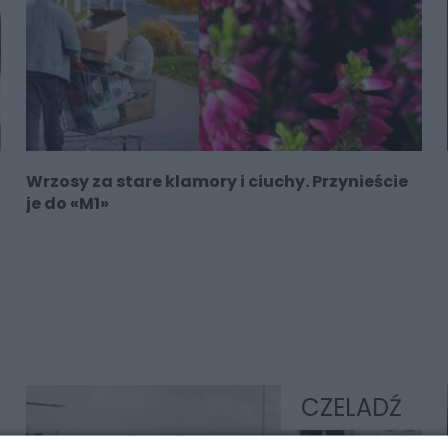
Wrzosy za stare klamory i ciuchy. Przynieście
je do «M1»
CZELADŹ