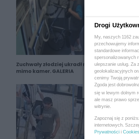
Drogi Użytkow
My, naszych 1162 zau
przechowujemy informa
standardowe informac
spersonalizowanych re
Zuchwały złodziej ukradł rower w pociągu
ulepszanie usług. Za
mimo kamer. GALERIA
geolokalizacyjnych or
cenimy Twoją prywatno
Zgoda jest dobrowoln
SOSNOWIEC
się w lewym dolnym r
ale masz prawo sprzec
witrynie.
Zapoznaj się z poniż
internetowych. Szcze
Prywatności
i
Cookie