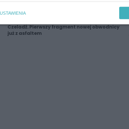
USTAWIENIA
Czeladź. Pierwszy fragment nowej obwodnicy
już z asfaltem