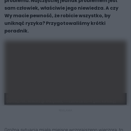
problemu. Najczęściej jednak problemem jest
sam człowiek, właściwie jego niewiedza. A czy
Wy macie pewność, że robicie wszystko, by
uniknąć ryzyka? Przygotowaliśmy krótki
poradnik.
fot.: Robert Lechowski, 18 grudnia 2024 (panorama), 30 stycznia 2026
(terma); fot.: Anwar2 @ Wikipedia, 11 czerwca 2014 (piec kaflowy)
REKLAMA
Groźna sytuacja miała miejsce wczorajszego wieczora, to