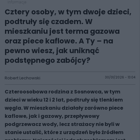
informacje
Cztery osoby, w tym dwoje dzieci,
podtruły się czadem. W
mieszkaniu jest terma gazowa
oraz piece kaflowe. A Ty – na
pewno wiesz, jak uniknąć
podstępnego zabójcy?
Robert Lechowski
30/01/2026 - 13:04
Czteroosobowa rodzina z Sosnowca, w tym
dzieci w wieku 12 i 2 lat, podtruły się tlenkiem
węgla. W mieszkaniu działały zarówno piece
kaflowe, jak i gazowy, przepływowy
podgrzewacz wody, lecz strażacy nie byli w
stanie ustalić, które z urządzeń było źródłem