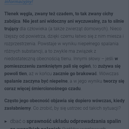
informacyjny!
Tlenek węgla, zwany też czadem, to tak zwany cichy
zabójca
.
Nie jest ani widoczny ani wyczuwalny, za to silnie
trujący
dla człowieka (a także zwierząt domowych). Nieco
lżejszy od powietrza, dzięki czemu łatwo się z nim miesza i
rozprzestrzenia. Powstaje w wyniku niepełnego spalania
różnych substancji, a to zwykle ma związek z
niedostateczną obecnością tlenu. Innymi słowy – jeśli
w
pomieszczeniu zamkniętym pali się ogień
, to
zużywa się
powoli tlen
, aż w końcu
zacznie go brakować
. Wówczas
spalanie zaczyna być niepełne
, a w jego wyniku
tworzy się
coraz więcej śmiercionośnego czadu
.
Często jego obecność objawia się dopiero wówczas, kiedy
zasłabniemy
. Co zrobić, by się ustrzec od takich sytuacji?
dbać o
sprawność układu odprowadzania spalin