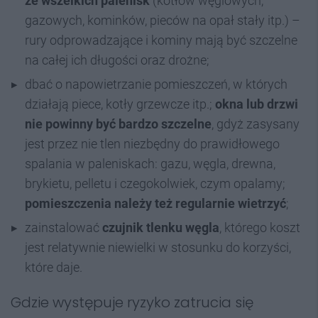
ze wszelkich palenisk
(kotłów węglowych,
gazowych, kominków, pieców na opał stały itp.) –
rury odprowadzające i kominy mają być szczelne
na całej ich długości oraz drożne;
dbać o napowietrzanie pomieszczeń, w których
działają piece, kotły grzewcze itp.;
okna lub drzwi
nie powinny być bardzo szczelne
, gdyż zasysany
jest przez nie tlen niezbędny do prawidłowego
spalania w paleniskach: gazu, węgla, drewna,
brykietu, pelletu i czegokolwiek, czym opalamy;
pomieszczenia należy też regularnie wietrzyć
;
zainstalować
czujnik tlenku węgla
, którego koszt
jest relatywnie niewielki w stosunku do korzyści,
które daje.
Gdzie występuje ryzyko zatrucia się