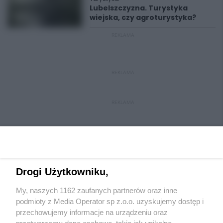
Lubelszczyzna. Turystyka
wiejska, czy agroturystyka?
REKLAMA
REKLAMA
REKLAMA
Drogi Użytkowniku,
My, naszych 1162 zaufanych partnerów oraz inne
Wydawca mediów
lokalnych
podmioty z Media Operator sp z.o.o. uzyskujemy dostęp i
przechowujemy informacje na urządzeniu oraz
przetwarzamy dane osobowe, takie jak unikalne