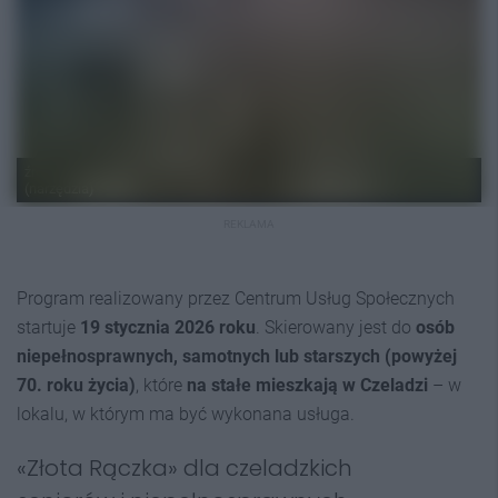
źródło: Urząd Miasta Czeladź (zdjęcie lotnicze); źródło: FreeSGV.org
(narzędzia)
REKLAMA
Program realizowany przez Centrum Usług Społecznych
startuje
19 stycznia 2026 roku
. Skierowany jest do
osób
niepełnosprawnych, samotnych lub starszych (powyżej
70. roku życia)
, które
na stałe mieszkają w Czeladzi
– w
lokalu, w którym ma być wykonana usługa.
«Złota Rączka» dla czeladzkich