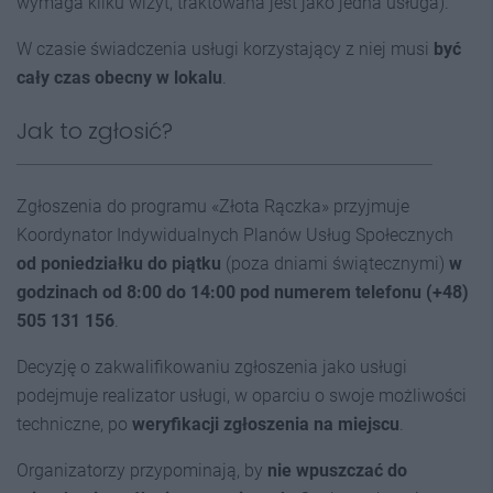
wymaga kilku wizyt, traktowana jest jako jedna usługa).
W czasie świadczenia usługi korzystający z niej musi
być
cały czas obecny w lokalu
.
Jak to zgłosić?
Zgłoszenia do programu «Złota Rączka» przyjmuje
Koordynator Indywidualnych Planów Usług Społecznych
od poniedziałku do piątku
(poza dniami świątecznymi)
w
godzinach od 8:00 do 14:00
pod numerem telefonu (+48)
505 131 156
.
Decyzję o zakwalifikowaniu zgłoszenia jako usługi
podejmuje realizator usługi, w oparciu o swoje możliwości
techniczne, po
weryfikacji zgłoszenia na miejscu
.
Organizatorzy przypominają, by
nie wpuszczać do