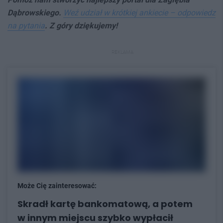
Dąbrowskiego.
Weź udział w krótkiej ankiecie – odpowiedz
na pytania
. Z góry dziękujemy!
REKLAMA
Może Cię zainteresować:
Skradł kartę bankomatową, a potem
w innym miejscu szybko wypłacił