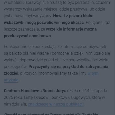
w ustaleniu sprawcy. Nie muszą to być personalia, czasem
wystarczy wskazanie miejsca, gdzie przebywa lub gdzie
jest a nawet był widywany.
Nawet z pozoru błahe
wskazówki mogą pozwolić winnego ukarać
. Policjanci raz
jeszcze zaznaczają, że
wszelkie informacje można
przekazywać anonimowo
.
Funkcjonariusze podkreślają, że informacje od obywateli
są bardzo dla niej ważne i pomocne, a dzięki nim udało się
wykryć i doprowadzić przed oblicze sprawiedliwości wielu
przestępców.
Przyczyniły się na przykład do zatrzymania
złodziei
, o których informowaliśmy także i my
w tym
artykule
.
Centrum Handlowe «Brama Jury»
działa od 14 listopada
2025 roku. Listę sklepów i punktów usługowych, które w
nim działają,
znajdziecie w naszej publikacji
.
Pomóż nam stworzyć najlepszy portal dla Zagłębia