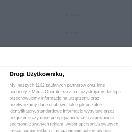
REKLAMA
REKLAMA
Drogi Użytkowniku,
My, naszych 1162 zaufanych partnerów oraz inne
Wydawca mediów
lokalnych
podmioty z Media Operator sp z.o.o. uzyskujemy dostęp i
przechowujemy informacje na urządzeniu oraz
przetwarzamy dane osobowe, takie jak unikalne
identyfikatory, standardowe informacje wysyłane przez
urządzenie czy dane przeglądania w celu zapewniania
spersonalizowanych reklam, wybór spersonalizowanych
Nie zapomnij
treści, pomiar reklam i treści, badanie odbiorców oraz