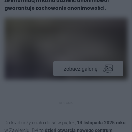
że
informacji można udzielić anonimowo i
gwarantuje zachowanie anonimowości
.
zobacz galerię
REKLAMA
Do kradzieży miało dojść w piątek,
14 listopada 2025 roku
,
w Zawierciu. Był to
dzień otwarcia nowego centrum