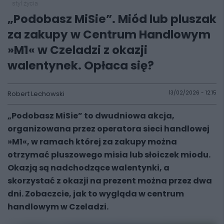
styl życia
„Podobasz MiSie”. Miód lub pluszak
za zakupy w Centrum Handlowym
»M1« w Czeladzi z okazji
walentynek. Opłaca się?
Robert Lechowski
13/02/2026 - 12:15
„Podobasz MiSie” to dwudniowa akcja,
organizowana przez operatora sieci handlowej
»M1«, w ramach której za zakupy można
otrzymać pluszowego misia lub słoiczek miodu.
Okazją są nadchodzące walentynki, a
skorzystać z okazji na prezent można przez dwa
dni. Zobaczcie, jak to wygląda w centrum
handlowym w Czeladzi.