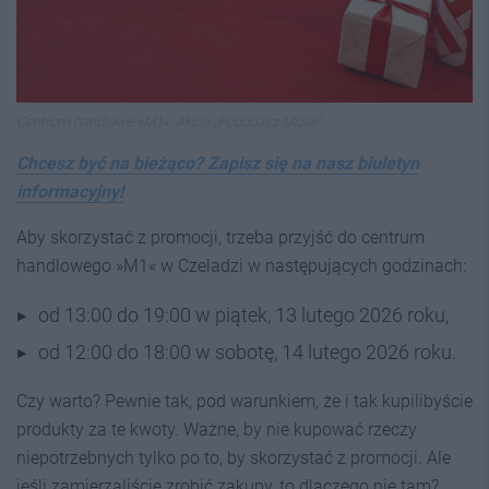
Centrum handlowe »M1«. Akcja „Podobasz MiSie”
Chcesz być na bieżąco? Zapisz się na nasz biuletyn
informacyjny!
Aby skorzystać z promocji, trzeba przyjść do centrum
handlowego »M1« w Czeladzi w następujących godzinach:
od 13:00 do 19:00 w piątek, 13 lutego 2026 roku,
od 12:00 do 18:00 w sobotę, 14 lutego 2026 roku.
Czy warto? Pewnie tak, pod warunkiem, że i tak kupilibyście
produkty za te kwoty. Ważne, by nie kupować rzeczy
niepotrzebnych tylko po to, by skorzystać z promocji. Ale
jeśli zamierzaliście zrobić zakupy, to dlaczego nie tam?