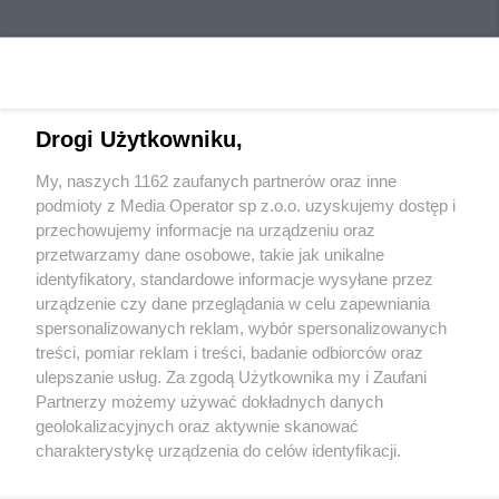
Drogi Użytkowniku,
My, naszych 1162 zaufanych partnerów oraz inne
Wydawca mediów
lokalnych
podmioty z Media Operator sp z.o.o. uzyskujemy dostęp i
przechowujemy informacje na urządzeniu oraz
przetwarzamy dane osobowe, takie jak unikalne
identyfikatory, standardowe informacje wysyłane przez
urządzenie czy dane przeglądania w celu zapewniania
spersonalizowanych reklam, wybór spersonalizowanych
Nie zapomnij
treści, pomiar reklam i treści, badanie odbiorców oraz
zapoznać się z:
polityką prywatności
ulepszanie usług. Za zgodą Użytkownika my i Zaufani
Twoje
miasto
Skontakuj się
z nami
Partnerzy możemy używać dokładnych danych
Piekary Śląskie
Kontakt
geolokalizacyjnych oraz aktywnie skanować
Chorzów
Redakcja
charakterystykę urządzenia do celów identyfikacji.
Tarnowskie Góry
Newsletter
Ruda Śląska
Reklama
Ponieważ cenimy Twoją prywatność, prosimy o zgodę na
Świętochłowice
korzystanie z tych technologii poprzez kliknięcie