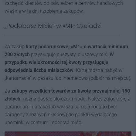
zachęcić klientów do odwiedzenia centrów handlowych
właśnie w te dni i zrobienia zakupów.
„Podobasz MiSie” w »M1« Czeladzi
Za zakup
karty podarunkowej »M1« o wartości minimum
200 złotych
przysługuje puszysty, pluszowy miś.
W
przypadku wielokrotności tej kwoty przysługuje
odpowiednia liczba misiaczków
. Kartę można nabyć w
„kartomacie” w pasażu lub internetowo (odbiór na miejscu).
Za
zakupy wszelkich towarów za kwotę przynajmniej 150
złotych
można dostać słoiczek miodu. Należy zgłosić się z
paragonami na taką lub wyższą sumę (mogą to być
paragony z różnych sklepów) do punktu wydającego
upominki w centrum i odebrać miód.