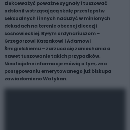
zlekceważyć poważne sygnały i tuszować
odsłonił wstrząsającą skalę przestępstw
seksualnych i innych nadużyć w minionych
dekadach na terenie obecnej diecezji
sosnowieckiej. Byłym ordynariuszom –
Grzegorzowi Kaszakowi i Adamowi
Śmigielskiemu – zarzuca się zaniechania a
nawet tuszowanie takich przypadków
.
Nieoficjalne informacje mówią o tym, że o
postępowaniu emerytowanego już biskupa
zawiadomiono Watykan.