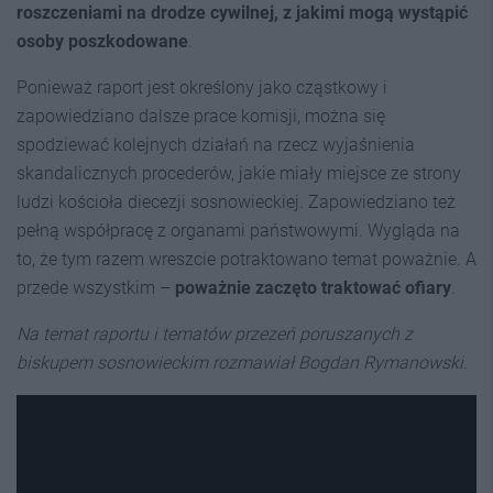
roszczeniami na drodze cywilnej, z jakimi mogą wystąpić
osoby poszkodowane
.
Ponieważ raport jest określony jako cząstkowy i
zapowiedziano dalsze prace komisji, można się
spodziewać kolejnych działań na rzecz wyjaśnienia
skandalicznych procederów, jakie miały miejsce ze strony
ludzi kościoła diecezji sosnowieckiej. Zapowiedziano też
pełną współpracę z organami państwowymi. Wygląda na
to, że tym razem wreszcie potraktowano temat poważnie. A
przede wszystkim –
poważnie zaczęto traktować ofiary
.
Na temat raportu i tematów przezeń poruszanych z
biskupem sosnowieckim rozmawiał Bogdan Rymanowski.