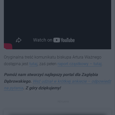
Oryginalna treść komunikatu biskupa Artura Ważnego
dostępna jest
tutaj
, zaś pełen
raport cząstkowy – tutaj
.
Pomóż nam stworzyć najlepszy portal dla Zagłębia
Dąbrowskiego.
Weź udział w krótkiej ankiecie – odpowiedz
na pytania
. Z góry dziękujemy!
REKLAMA