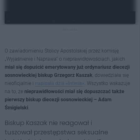
fot.: Robert Lechowski @ ŚLĄZAG / 24Zagłębie; źródło: Konferencja
Episkopatu Polski; Diecezja Sosnowiecka
REKLAMA
O zawiadomieniu Stolicy Apostolskiej przez komisję
„Wyjaśnienie i Naprawa” o nieprawidłowościach, jakich
miał się dopuścić emerytowany już ordynariusz diecezji
sosnowieckiej biskup Grzegorz Kaszak
, dowiedziała się
nieoficjalnie i
napisała dziś «Interia»
. Wszystko wskazuje
na to, że
nieprawidłowości miał się dopuszczać także
pierwszy biskup diecezji sosnowieckiej – Adam
Śmigielski
.
Biskup Kaszak nie reagował i
tuszował przestępstwa seksualne