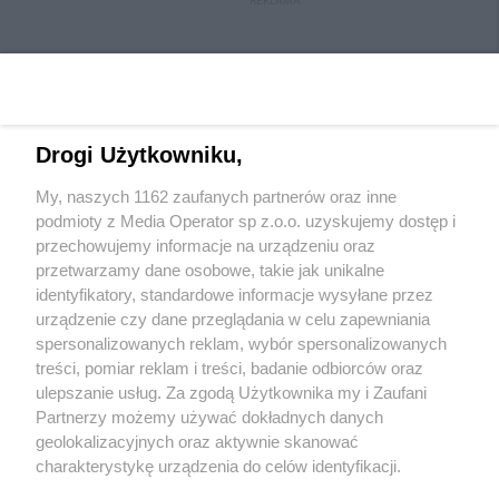
REKLAMA
Drogi Użytkowniku,
My, naszych 1162 zaufanych partnerów oraz inne
Wydawca mediów
lokalnych
podmioty z Media Operator sp z.o.o. uzyskujemy dostęp i
przechowujemy informacje na urządzeniu oraz
przetwarzamy dane osobowe, takie jak unikalne
identyfikatory, standardowe informacje wysyłane przez
urządzenie czy dane przeglądania w celu zapewniania
spersonalizowanych reklam, wybór spersonalizowanych
Nie zapomnij
treści, pomiar reklam i treści, badanie odbiorców oraz
zapoznać się z:
polityką prywatności
ulepszanie usług. Za zgodą Użytkownika my i Zaufani
Twoje
miasto
Skontakuj się
z nami
Partnerzy możemy używać dokładnych danych
Piekary Śląskie
Kontakt
geolokalizacyjnych oraz aktywnie skanować
Chorzów
Redakcja
charakterystykę urządzenia do celów identyfikacji.
Tarnowskie Góry
Newsletter
Ruda Śląska
Reklama
Ponieważ cenimy Twoją prywatność, prosimy o zgodę na