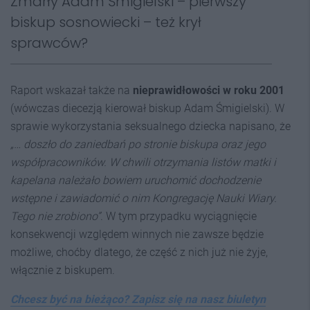
Zmarły Adam Śmigielski – pierwszy
biskup sosnowiecki – też krył
sprawców?
Raport wskazał także na
nieprawidłowości w roku 2001
(wówczas diecezją kierował biskup Adam Śmigielski). W
sprawie wykorzystania seksualnego dziecka napisano, że
„… doszło do zaniedbań po stronie biskupa oraz jego
współpracowników. W chwili otrzymania listów matki i
kapelana należało bowiem uruchomić dochodzenie
wstępne i zawiadomić o nim Kongregację Nauki Wiary.
Tego nie zrobiono”
. W tym przypadku wyciągnięcie
konsekwencji względem winnych nie zawsze będzie
możliwe, choćby dlatego, że część z nich już nie żyje,
włącznie z biskupem.
Chcesz być na bieżąco? Zapisz się na nasz biuletyn