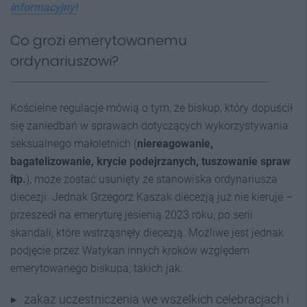
informacyjny!
Co grozi emerytowanemu
ordynariuszowi?
Kościelne regulacje mówią o tym, że biskup, który dopuścił
się zaniedbań w sprawach dotyczących wykorzystywania
seksualnego małoletnich (
niereagowanie,
bagatelizowanie, krycie podejrzanych, tuszowanie spraw
itp.
), może zostać usunięty ze stanowiska ordynariusza
diecezji. Jednak Grzegorz Kaszak diecezją już nie kieruje –
przeszedł na emeryturę jesienią 2023 roku, po serii
skandali, które wstrząsnęły diecezją. Możliwe jest jednak
podjęcie przez Watykan innych kroków względem
emerytowanego biskupa, takich jak:
zakaz uczestniczenia we wszelkich celebracjach i