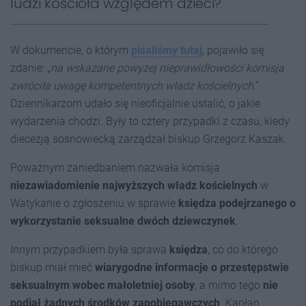
ludzi kościoła względem dzieci?
W dokumencie, o którym
pisaliśmy tutaj
, pojawiło się
zdanie: „
na wskazane powyżej nieprawidłowości komisja
zwróciła uwagę kompetentnych władz kościelnych
.”
Dziennikarzom udało się nieoficjalnie ustalić, o jakie
wydarzenia chodzi. Były to cztery przypadki z czasu, kiedy
diecezją sosnowiecką zarządzał biskup Grzegorz Kaszak.
Poważnym zaniedbaniem nazwała komisja
niezawiadomienie najwyższych władz kościelnych
w
Watykanie o zgłoszeniu w sprawie
księdza podejrzanego o
wykorzystanie seksualne dwóch dziewczynek
.
Innym przypadkiem była sprawa
księdza
, co do którego
biskup miał mieć
wiarygodne informacje o przestępstwie
seksualnym wobec małoletniej osoby
, a mimo tego
nie
podjął żadnych środków zapobiegawczych
. Kapłan