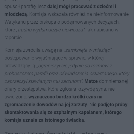
opuścił parafię, lecz
dalej mógł pracować z dziećmi i
młodzieżą
. Komisja wskazała również na nieinformowanie
Watykanu przez biskupa o podejmowanych decyzjach,
które
„trudno wytłumaczyć niewiedzą”
, jak napisano w
raporcie.
Komisja zwróciła uwagę na
„zamknięte w miesiąc”
postępowanie wyjaśniające w sprawie, w której
prowadzący ją
„ograniczył się jedynie do rozmów z
proboszczem parafii oraz oświadczenia oskarżanego, który
zaprzeczył stawianym mu zarzutom”
.
Matce
domniemanej
ofiary przestępstwa, która zgłosiła krzywdę syna, nie
uwierzono,
wyznaczono bardzo krótki czas na
zgromadzenie dowodów na jej zarzuty
. N
ie podjęto próby
skontaktowania się ze szpitalnym kapelanem, którego
komisja uznała za istotnego świadka
.