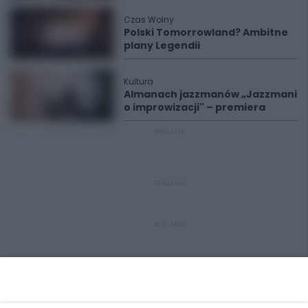
Czas Wolny
Polski Tomorrowland? Ambitne
plany Legendii
Kultura
Almanach jazzmanów „Jazzmani
o improwizacji" – premiera
REKLAMA
REKLAMA
REKLAMA