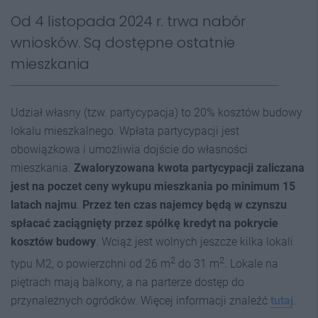
Od 4 listopada 2024 r. trwa nabór
wniosków. Są dostępne ostatnie
mieszkania
Udział własny (tzw. partycypacja) to 20% kosztów budowy
lokalu mieszkalnego. Wpłata partycypacji jest
obowiązkowa i umożliwia dojście do własności
mieszkania.
Zwaloryzowana kwota partycypacji zaliczana
jest na poczet ceny wykupu mieszkania po minimum 15
latach najmu
.
Przez ten czas najemcy będą w czynszu
spłacać zaciągnięty przez spółkę kredyt na pokrycie
kosztów budowy
. Wciąż jest wolnych jeszcze kilka lokali
2
2
typu M2, o powierzchni od 26 m
do 31 m
. Lokale na
piętrach mają balkony, a na parterze dostęp do
przynależnych ogródków. Więcej informacji znaleźć
tutaj
.