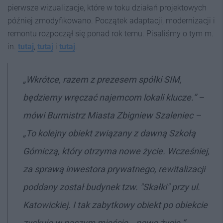
pierwsze wizualizacje, które w toku działań projektowych
później zmodyfikowano. Początek adaptacji, modernizacji i
remontu rozpoczął się ponad rok temu. Pisaliśmy o tym m.
in.
tutaj
,
tutaj
i
tutaj
.
„Wkrótce, razem z prezesem spółki SIM,
będziemy wręczać najemcom lokali klucze.” –
mówi Burmistrz Miasta Zbigniew Szaleniec –
„To kolejny obiekt związany z dawną Szkołą
Górniczą, który otrzyma nowe życie. Wcześniej,
za sprawą inwestora prywatnego, rewitalizacji
poddany został budynek tzw. "Skałki" przy ul.
Katowickiej. I tak zabytkowy obiekt po obiekcie
zyskuje w naszym mieście… nowe życie.”