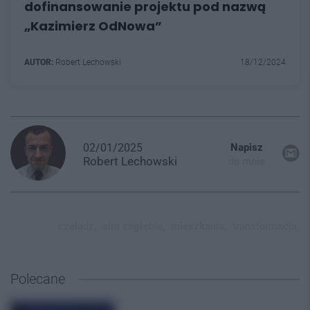
dofinansowanie projektu pod nazwą
„Kazimierz OdNowa”
AUTOR:
Robert Lechowski
18/12/2024
02/01/2025
Napisz
Robert
Lechowski
do mnie
czeladź,
sim zagłębie,
mieszkania,
transformacja,
Polecane