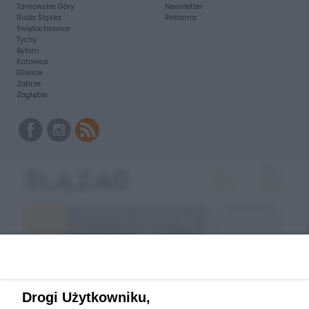
Tarnowskie Góry
Newsletter
Ruda Śląska
Reklama
Świętochłowice
Tychy
Bytom
Katowice
Gliwice
Zabrze
Zagłębie
Drogi Użytkowniku,