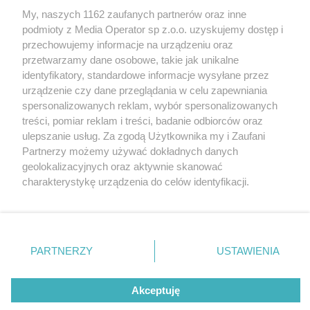
My, naszych 1162 zaufanych partnerów oraz inne
podmioty z Media Operator sp z.o.o. uzyskujemy dostęp i
przechowujemy informacje na urządzeniu oraz
Wróć do strony głównej
przetwarzamy dane osobowe, takie jak unikalne
identyfikatory, standardowe informacje wysyłane przez
ślązag.pl
urządzenie czy dane przeglądania w celu zapewniania
spersonalizowanych reklam, wybór spersonalizowanych
treści, pomiar reklam i treści, badanie odbiorców oraz
0
%
ulepszanie usług. Za zgodą Użytkownika my i Zaufani
Partnerzy możemy używać dokładnych danych
geolokalizacyjnych oraz aktywnie skanować
charakterystykę urządzenia do celów identyfikacji.
Ponieważ cenimy Twoją prywatność, prosimy o zgodę na
korzystanie z tych technologii poprzez kliknięcie
„Akceptuję”. Zgoda jest dobrowolna i zawsze możesz ją
zmienić/wycofać klikając przycisk ustawień prywatności
PARTNERZY
USTAWIENIA
znajdujący się w lewym dolnym rogu strony
. Niektóre
rodzaje przetwarzania danych nie wymagają zgody
Akceptuję
użytkownika, ale masz prawo sprzeciwić się takiemu
przetwarzaniu. Preferencje będą miały zastosowania tylko