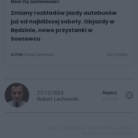
Może Cię zainteresować:
Zmiany rozkładów jazdy autobusów
już od najbliższej soboty. Objazdy w
Będzinie, nowe przystanki w
Sosnowcu
AUTOR:
Robert Lechowski
06/12/2024
27/12/2024
Napisz
Robert
Lechowski
do mnie
czeladź,
velostrada,
remont drogi,
objazd,
rozkład jazdy autobusów,