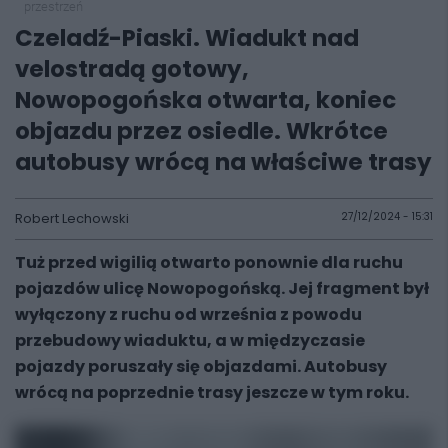
przestrzeń
Czeladź-Piaski. Wiadukt nad
velostradą gotowy,
Nowopogońska otwarta, koniec
objazdu przez osiedle. Wkrótce
autobusy wrócą na właściwe trasy
Robert Lechowski
27/12/2024 - 15:31
Tuż przed wigilią otwarto ponownie dla ruchu
pojazdów ulicę Nowopogońską. Jej fragment był
wyłączony z ruchu od września z powodu
przebudowy wiaduktu, a w międzyczasie
pojazdy poruszały się objazdami. Autobusy
wrócą na poprzednie trasy jeszcze w tym roku.