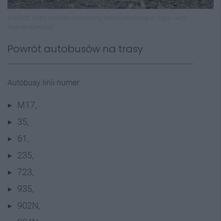
Czeladź. Stary wiadukt nad dawną koleją piaskową, w ciągu ulicy
Nowopogońskiej.
Powrót autobusów na trasy
Autobusy linii numer:
M17,
35,
61,
235,
723,
935,
902N,