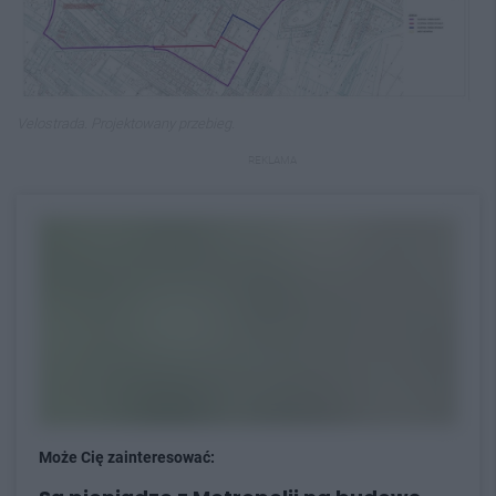
Velostrada. Projektowany przebieg.
REKLAMA
Może Cię zainteresować: