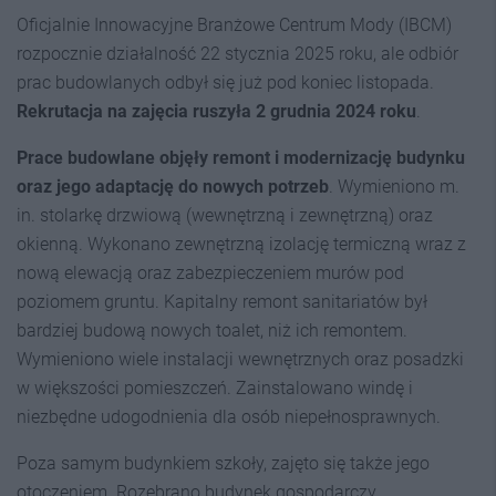
Oficjalnie Innowacyjne Branżowe Centrum Mody (IBCM)
rozpocznie działalność 22 stycznia 2025 roku, ale odbiór
prac budowlanych odbył się już pod koniec listopada.
Rekrutacja na zajęcia ruszyła
2 grudnia
2024 roku
.
Prace budowlane objęły remont i modernizację budynku
oraz jego adaptację do nowych potrzeb
. Wymieniono m.
in. stolarkę drzwiową (wewnętrzną i zewnętrzną) oraz
okienną. Wykonano zewnętrzną izolację termiczną wraz z
nową elewacją oraz zabezpieczeniem murów pod
poziomem gruntu. Kapitalny remont sanitariatów był
bardziej budową nowych toalet, niż ich remontem.
Wymieniono wiele instalacji wewnętrznych oraz posadzki
w większości pomieszczeń. Zainstalowano windę i
niezbędne udogodnienia dla osób niepełnosprawnych.
Poza samym budynkiem szkoły, zajęto się także jego
otoczeniem. Rozebrano budynek gospodarczy,