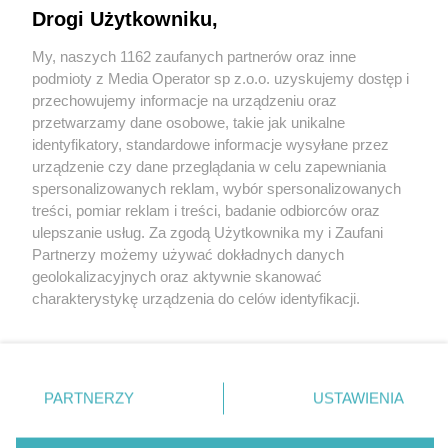
Drogi Użytkowniku,
My, naszych 1162 zaufanych partnerów oraz inne
Wydawca mediów
lokalnych
podmioty z Media Operator sp z.o.o. uzyskujemy dostęp i
przechowujemy informacje na urządzeniu oraz
przetwarzamy dane osobowe, takie jak unikalne
identyfikatory, standardowe informacje wysyłane przez
urządzenie czy dane przeglądania w celu zapewniania
spersonalizowanych reklam, wybór spersonalizowanych
Nie zapomnij
treści, pomiar reklam i treści, badanie odbiorców oraz
zapoznać się z:
polityką prywatności
ulepszanie usług. Za zgodą Użytkownika my i Zaufani
Twoje
miasto
Skontakuj się
z nami
Partnerzy możemy używać dokładnych danych
Piekary Śląskie
Kontakt
geolokalizacyjnych oraz aktywnie skanować
Chorzów
Redakcja
charakterystykę urządzenia do celów identyfikacji.
Tarnowskie Góry
Newsletter
Ruda Śląska
Reklama
Ponieważ cenimy Twoją prywatność, prosimy o zgodę na
Świętochłowice
korzystanie z tych technologii poprzez kliknięcie
Tychy
„Akceptuję”. Zgoda jest dobrowolna i zawsze możesz ją
Bytom
Katowice
zmienić/wycofać klikając przycisk ustawień prywatności
PARTNERZY
USTAWIENIA
Gliwice
znajdujący się w lewym dolnym rogu strony
. Niektóre
Zabrze
Zagłębie
rodzaje przetwarzania danych nie wymagają zgody