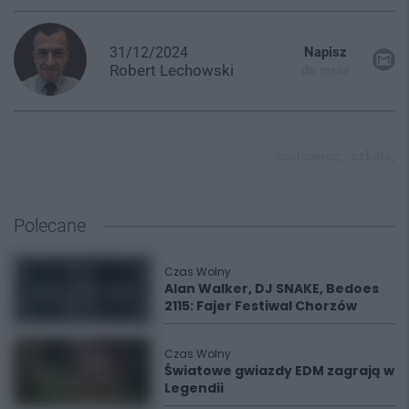
31/12/2024
Napisz
Robert
Lechowski
do mnie
sosnowiec,
szkoła,
Polecane
Czas Wolny
Alan Walker, DJ SNAKE, Bedoes
2115: Fajer Festiwal Chorzów
Czas Wolny
Światowe gwiazdy EDM zagrają w
Legendii