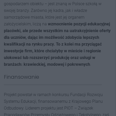
gospodarzem obiektu – jest znaną w Polsce szkołą w
swojej branży. Zarówno jej kadra, jak i władze
samorządowe miasta, które jest jej organem
założycielskim, liczą na
wzmocnienie
pozycji edukacyjnej
placówki,
ale przede wszystkim na uatrakcyjnieni
e
oferty
dla uczniów,
dając im możliwość zdobycia lepszych
kwalifikacji na rynku pracy. To z kolei
m
a
przyciągać
inwestycje firm, które chciałyby w mieście
i regionie
ulokować lub rozszerzyć produkcję
oraz
usługi w
branż
ach:
krawieckiej, modowej
i
pokrewnych
.
Finansowanie
Projekt powstał w ramach konkursu Fundacji Rozwoju
Systemu Edukacji, finansowanemu z Krajowego Planu
Odbudowy. Liderem projektu jest PIOT – Związek
Pracodawców Przemysłu Odzieżowego i Tekstylnego, zaś