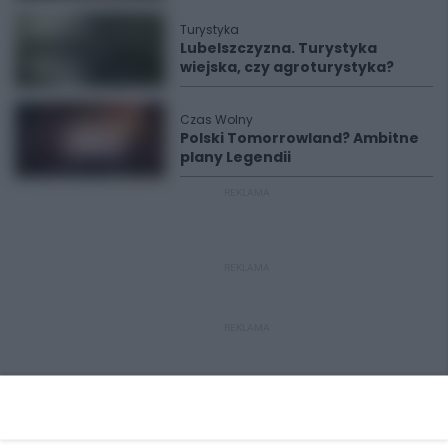
Turystyka
Lubelszczyzna. Turystyka
wiejska, czy agroturystyka?
Czas Wolny
Polski Tomorrowland? Ambitne
plany Legendii
REKLAMA
REKLAMA
REKLAMA