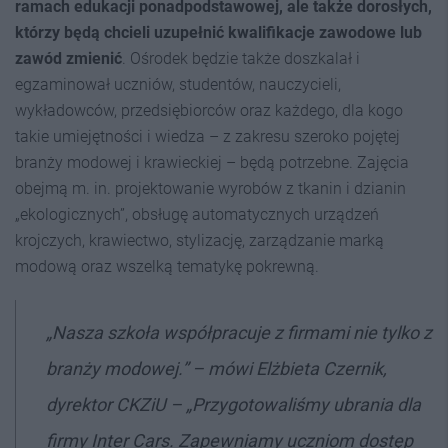
ramach edukacji ponadpodstawowej, ale także dorosłych,
którzy będą chcieli uzupełnić kwalifikacje zawodowe lub
zawód zmienić
. Ośrodek będzie także doszkalał i
egzaminował uczniów, studentów, nauczycieli,
wykładowców, przedsiębiorców oraz każdego, dla kogo
takie umiejętności i wiedza – z zakresu szeroko pojętej
branży modowej i krawieckiej – będą potrzebne. Zajęcia
obejmą m. in. projektowanie wyrobów z tkanin i dzianin
„ekologicznych”, obsługę automatycznych urządzeń
krojczych, krawiectwo, stylizację, zarządzanie marką
modową oraz wszelką tematykę pokrewną.
„
Nasza szkoła współpracuje z firmami nie tylko z
branży modowej.” – mówi Elżbieta Czernik,
dyrektor CKZiU – „Przygotowaliśmy ubrania dla
firmy Inter Cars. Zapewniamy uczniom dostęp