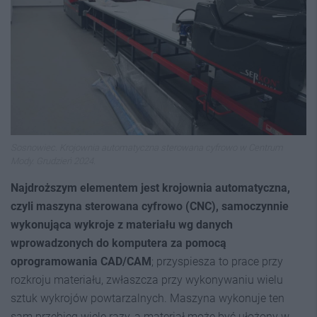
Sosnowiec. Krojownia automatyczna sterowana cyfrowo w Centrum
Mody. Grudzień 2024.
Najdroższym elementem jest
krojownia automatyczna,
czyli
maszyna sterowana cyfrowo (CNC),
samoczynnie
wykonująca wykroje z materiału wg danych
wprowadzonych do komputera
za pomocą
oprogramowania CAD/CAM
; przyspiesza to prace przy
rozkroju materiału, zwłaszcza przy wykonywaniu wielu
sztuk wykrojów powtarzalnych. Maszyna wykonuje ten
sam przebieg wiele razy, a materiał może być ułożony w