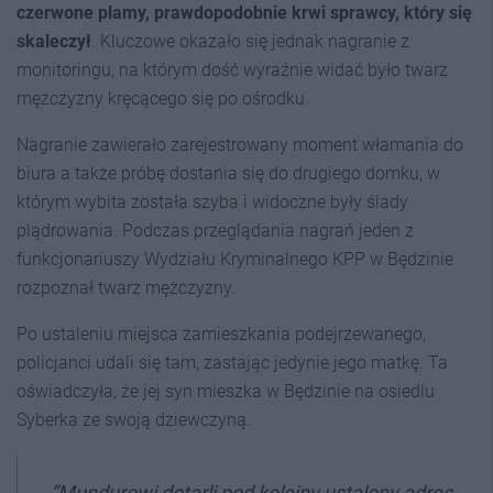
czerwone plamy, prawdopodobnie krwi sprawcy, który się
skaleczył
. Kluczowe okazało się jednak nagranie z
monitoringu, na którym dość wyraźnie widać było twarz
mężczyzny kręcącego się po ośrodku.
Nagranie zawierało zarejestrowany moment włamania do
biura a także próbę dostania się do drugiego domku, w
którym wybita została szyba i widoczne były ślady
plądrowania. Podczas przeglądania nagrań jeden z
funkcjonariuszy Wydziału Kryminalnego KPP w Będzinie
rozpoznał twarz mężczyzny.
Po ustaleniu miejsca zamieszkania podejrzewanego,
policjanci udali się tam, zastając jedynie jego matkę. Ta
oświadczyła, że jej syn mieszka w Będzinie na osiedlu
Syberka ze swoją dziewczyną.
”Mundurowi dotarli pod kolejny ustalony adres,