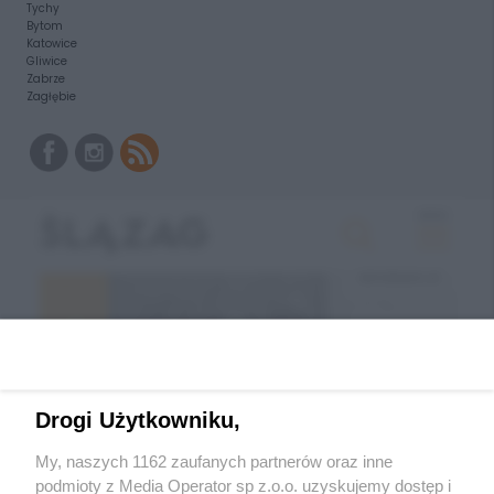
Tychy
Bytom
Katowice
Gliwice
Zabrze
Zagłębie
Drogi Użytkowniku,
My, naszych 1162 zaufanych partnerów oraz inne
podmioty z Media Operator sp z.o.o. uzyskujemy dostęp i