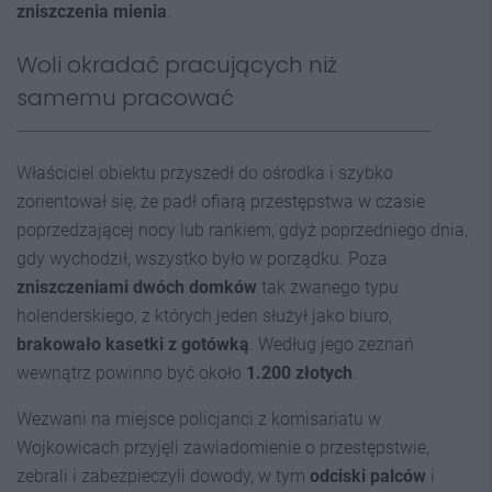
zniszczenia mienia
.
Woli okradać pracujących niż
samemu pracować
Właściciel obiektu przyszedł do ośrodka i szybko
zorientował się, że padł ofiarą przestępstwa w czasie
poprzedzającej nocy lub rankiem, gdyż poprzedniego dnia,
gdy wychodził, wszystko było w porządku. Poza
zniszczeniami dwóch domków
tak zwanego typu
holenderskiego, z których jeden służył jako biuro,
brakowało kasetki z gotówką
. Według jego zeznań
wewnątrz powinno być około
1.200 złotyc
h
.
Wezwani na miejsce policjanci z komisariatu w
Wojkowicach przyjęli zawiadomienie o przestępstwie,
zebrali i zabezpieczyli dowody, w tym
odciski palców
i