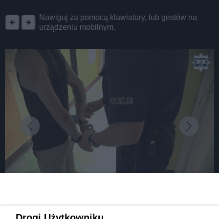
REKLAMA
Nawiguj za pomocą klawiatury, lub gestów na
urządzeniu mobilnym.
fot: źródło: Komenda Powiatowa Policji w Będzinie
Drogi Użytkowniku,