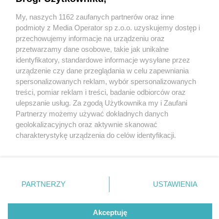
24-latek obrobił ośrodek wypoczynkowy i ukrywał
się… u swojej dziewczyny. Taka z niego dobra
My, naszych 1162 zaufanych partnerów oraz inne
Wydawca mediów
lokalnych
partia?
podmioty z Media Operator sp z.o.o. uzyskujemy dostęp i
przechowujemy informacje na urządzeniu oraz
przetwarzamy dane osobowe, takie jak unikalne
identyfikatory, standardowe informacje wysyłane przez
3 / 4
urządzenie czy dane przeglądania w celu zapewniania
Rogoźnik. Włamanie do
spersonalizowanych reklam, wybór spersonalizowanych
Nie zapomnij
treści, pomiar reklam i treści, badanie odbiorców oraz
zapoznać się z:
polityką prywatności
ośrodka wypoczynkowego i
ulepszanie usług. Za zgodą Użytkownika my i Zaufani
Twoje
miasto
Skontakuj się
z nami
Partnerzy możemy używać dokładnych danych
kradzież. Zatrzymanie
Piekary Śląskie
Kontakt
geolokalizacyjnych oraz aktywnie skanować
Chorzów
Redakcja
charakterystykę urządzenia do celów identyfikacji.
podejrzanego. 27 maja 2026
Tarnowskie Góry
Newsletter
Ruda Śląska
Reklama
Ponieważ cenimy Twoją prywatność, prosimy o zgodę na
Świętochłowice
korzystanie z tych technologii poprzez kliknięcie
Tychy
„Akceptuję”. Zgoda jest dobrowolna i zawsze możesz ją
Bytom
Katowice
zmienić/wycofać klikając przycisk ustawień prywatności
REKLAMA
PARTNERZY
USTAWIENIA
Gliwice
znajdujący się w lewym dolnym rogu strony
. Niektóre
Zabrze
Zagłębie
rodzaje przetwarzania danych nie wymagają zgody
użytkownika, ale masz prawo sprzeciwić się takiemu
Akceptuję