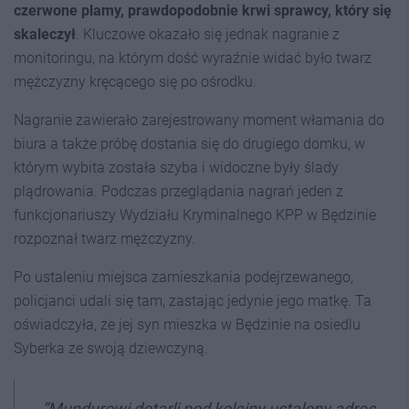
czerwone plamy, prawdopodobnie krwi sprawcy, który się
skaleczył
. Kluczowe okazało się jednak nagranie z
monitoringu, na którym dość wyraźnie widać było twarz
mężczyzny kręcącego się po ośrodku.
Nagranie zawierało zarejestrowany moment włamania do
biura a także próbę dostania się do drugiego domku, w
którym wybita została szyba i widoczne były ślady
plądrowania. Podczas przeglądania nagrań jeden z
funkcjonariuszy Wydziału Kryminalnego KPP w Będzinie
rozpoznał twarz mężczyzny.
Po ustaleniu miejsca zamieszkania podejrzewanego,
policjanci udali się tam, zastając jedynie jego matkę. Ta
oświadczyła, że jej syn mieszka w Będzinie na osiedlu
Syberka ze swoją dziewczyną.
”Mundurowi dotarli pod kolejny ustalony adres,