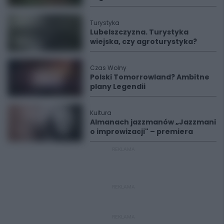
Turystyka
Lubelszczyzna. Turystyka
wiejska, czy agroturystyka?
Czas Wolny
Polski Tomorrowland? Ambitne
plany Legendii
Kultura
Almanach jazzmanów „Jazzmani
o improwizacji" – premiera
REKLAMA
REKLAMA
REKLAMA