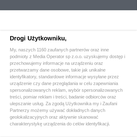
Drogi Użytkowniku,
My, naszych 1160 zaufanych partnerów oraz inne
Wydawca mediów
lokalnych
podmioty z Media Operator sp z.o.o. uzyskujemy dostęp i
przechowujemy informacje na urządzeniu oraz
przetwarzamy dane osobowe, takie jak unikalne
identyfikatory, standardowe informacje wysyłane przez
urządzenie czy dane przeglądania w celu zapewniania
spersonalizowanych reklam, wybór spersonalizowanych
Nie zapomnij
treści, pomiar reklam i treści, badanie odbiorców oraz
zapoznać się z:
polityką prywatności
ulepszanie usług. Za zgodą Użytkownika my i Zaufani
Twoje
miasto
Skontakuj się
z nami
Partnerzy możemy używać dokładnych danych
Piekary Śląskie
Kontakt
geolokalizacyjnych oraz aktywnie skanować
Chorzów
Redakcja
charakterystykę urządzenia do celów identyfikacji.
Tarnowskie Góry
Newsletter
Ruda Śląska
Reklama
Ponieważ cenimy Twoją prywatność, prosimy o zgodę na
Świętochłowice
korzystanie z tych technologii poprzez kliknięcie