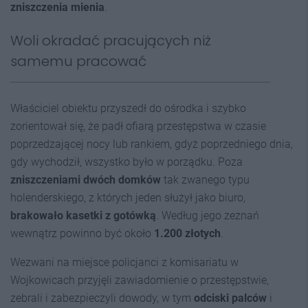
zniszczenia mienia
.
Woli okradać pracujących niż
samemu pracować
Właściciel obiektu przyszedł do ośrodka i szybko
zorientował się, że padł ofiarą przestępstwa w czasie
poprzedzającej nocy lub rankiem, gdyż poprzedniego dnia,
gdy wychodził, wszystko było w porządku. Poza
zniszczeniami dwóch domków
tak zwanego typu
holenderskiego, z których jeden służył jako biuro,
brakowało kasetki z gotówką
. Według jego zeznań
wewnątrz powinno być około
1.200 złotyc
h
.
Wezwani na miejsce policjanci z komisariatu w
Wojkowicach przyjęli zawiadomienie o przestępstwie,
zebrali i zabezpieczyli dowody, w tym
odciski palców
i