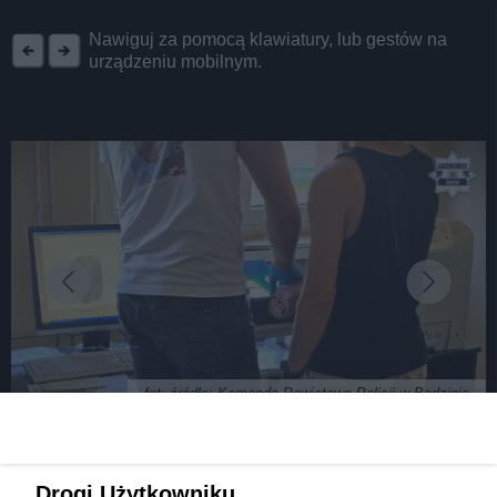
REKLAMA
Nawiguj za pomocą klawiatury, lub gestów na
urządzeniu mobilnym.
fot: źródło: Komenda Powiatowa Policji w Będzinie
24-latek obrobił ośrodek wypoczynkowy i ukrywał
Drogi Użytkowniku,