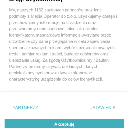
się… u swojej dziewczyny. Taka z niego dobra
partia?
My, naszych 1162 zaufanych partnerów oraz inne
Wydawca mediów
lokalnych
podmioty z Media Operator sp z.o.o. uzyskujemy dostęp i
przechowujemy informacje na urządzeniu oraz
przetwarzamy dane osobowe, takie jak unikalne
1 / 4
identyfikatory, standardowe informacje wysyłane przez
urządzenie czy dane przeglądania w celu zapewniania
Rogoźnik. Włamanie do
spersonalizowanych reklam, wybór spersonalizowanych
Nie zapomnij
ośrodka wypoczynkowego i
treści, pomiar reklam i treści, badanie odbiorców oraz
zapoznać się z:
polityką prywatności
ulepszanie usług. Za zgodą Użytkownika my i Zaufani
Twoje
miasto
Skontakuj się
z nami
kradzież. Zatrzymanie
Partnerzy możemy używać dokładnych danych
Piekary Śląskie
Kontakt
geolokalizacyjnych oraz aktywnie skanować
Chorzów
Redakcja
podejrzanego. 27 maja 2026
charakterystykę urządzenia do celów identyfikacji.
Tarnowskie Góry
Newsletter
Ruda Śląska
Reklama
Ponieważ cenimy Twoją prywatność, prosimy o zgodę na
Świętochłowice
korzystanie z tych technologii poprzez kliknięcie
Tychy
„Akceptuję”. Zgoda jest dobrowolna i zawsze możesz ją
Bytom
Katowice
zmienić/wycofać klikając przycisk ustawień prywatności
REKLAMA
PARTNERZY
USTAWIENIA
Gliwice
znajdujący się w lewym dolnym rogu strony
. Niektóre
Zabrze
Zagłębie
rodzaje przetwarzania danych nie wymagają zgody
użytkownika, ale masz prawo sprzeciwić się takiemu
Akceptuję