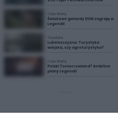
2115: Fajer Festiwal Chorzów
Czas Wolny
Światowe gwiazdy EDM zagrają w
Legendii
Turystyka
Lubelszczyzna. Turystyka
wiejska, czy agroturystyka?
Czas Wolny
Polski Tomorrowland? Ambitne
plany Legendii
REKLAMA