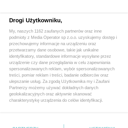
Drogi Użytkowniku,
My, naszych 1162 zaufanych partnerów oraz inne
Wydawca mediów
lokalnych
podmioty z Media Operator sp z.o.o. uzyskujemy dostęp i
przechowujemy informacje na urządzeniu oraz
przetwarzamy dane osobowe, takie jak unikalne
identyfikatory, standardowe informacje wysyłane przez
urządzenie czy dane przeglądania w celu zapewniania
spersonalizowanych reklam, wybór spersonalizowanych
Nie zapomnij
treści, pomiar reklam i treści, badanie odbiorców oraz
zapoznać się z:
polityką prywatności
ulepszanie usług. Za zgodą Użytkownika my i Zaufani
Twoje
miasto
Skontakuj się
z nami
Partnerzy możemy używać dokładnych danych
Piekary Śląskie
Kontakt
geolokalizacyjnych oraz aktywnie skanować
Chorzów
Redakcja
charakterystykę urządzenia do celów identyfikacji.
Tarnowskie Góry
Newsletter
Ruda Śląska
Reklama
Ponieważ cenimy Twoją prywatność, prosimy o zgodę na
Świętochłowice
korzystanie z tych technologii poprzez kliknięcie
Tychy
„Akceptuję”. Zgoda jest dobrowolna i zawsze możesz ją
Bytom
Katowice
zmienić/wycofać klikając przycisk ustawień prywatności