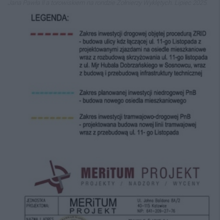
Jana Pawła II a torowiskiem na rondzie Żołnierzy Wyklętych. Lipiec 2025.