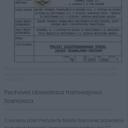
Sosnowiec. Plan nowej łącznicy tramwajowej między pętlą na rondzie
Jana Pawła II a torowiskiem na rondzie Żołnierzy Wyklętych. Legenda.
Lipiec 2025.
Pechowa obwodnica tramwajowa
Sosnowca
O wydaniu przez Prezydenta Miasta Sosnowiec pozwolenia
na budowę torowiska tramwajowego wzdłuż ulicy 11