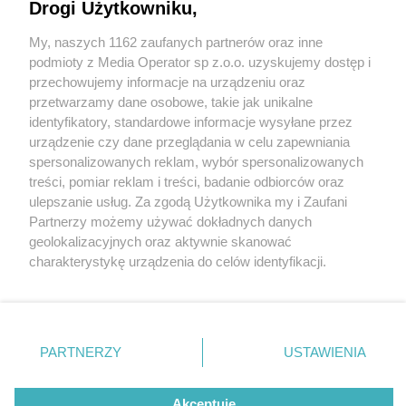
Drogi Użytkowniku,
My, naszych 1162 zaufanych partnerów oraz inne
Wydawca mediów
lokalnych
podmioty z Media Operator sp z.o.o. uzyskujemy dostęp i
przechowujemy informacje na urządzeniu oraz
przetwarzamy dane osobowe, takie jak unikalne
identyfikatory, standardowe informacje wysyłane przez
urządzenie czy dane przeglądania w celu zapewniania
spersonalizowanych reklam, wybór spersonalizowanych
Nie zapomnij
treści, pomiar reklam i treści, badanie odbiorców oraz
zapoznać się z:
polityką prywatności
ulepszanie usług. Za zgodą Użytkownika my i Zaufani
Twoje
miasto
Skontakuj się
z nami
Partnerzy możemy używać dokładnych danych
Piekary Śląskie
Kontakt
geolokalizacyjnych oraz aktywnie skanować
Chorzów
Redakcja
charakterystykę urządzenia do celów identyfikacji.
Tarnowskie Góry
Newsletter
Ruda Śląska
Reklama
Ponieważ cenimy Twoją prywatność, prosimy o zgodę na
Świętochłowice
korzystanie z tych technologii poprzez kliknięcie
Tychy
„Akceptuję”. Zgoda jest dobrowolna i zawsze możesz ją
Bytom
Katowice
zmienić/wycofać klikając przycisk ustawień prywatności
PARTNERZY
USTAWIENIA
Gliwice
znajdujący się w lewym dolnym rogu strony
. Niektóre
Zabrze
Zagłębie
rodzaje przetwarzania danych nie wymagają zgody
Akceptuję
użytkownika, ale masz prawo sprzeciwić się takiemu