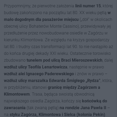
Przypomnijmy, że pierwotne założenia
linii numer 1
5
, której
budowę zakończono na początku lat 80. XX wieku pętlą
w
mało dogodnym dla pasażerów miejscu
(„dół” w okolicach
obecnej ulicy Bohaterów Monte Cassino), przewidywały jej
przedłużenie przez nowobudowane osiedle w Zagórzu w
kierunku Klimontowa. Ze względu na kryzys gospodarczy
lat 80. i trudny czas transformacji lat 90. to nie nastąpiło aż
do końca drugiej dekady XXI wieku. Ostatecznie torowisko
zbudowano
tunelem pod ulicą Braci Mieroszewskich
, dalej
wzdłuż ulicy Teofila Lenartowicza
, następnie w prawo
wzdłuż alei Ignacego Paderewskiego
i znów w prawo –
wzdłuż ulicy marszałka Edwarda Śmigłego „Rydza”
, która,
w przybliżeniu, stanowi
granicę między Zagórzem a
Klimontowem
. Trasa, będąca swoistą obwodnicą
największego osiedla Zagórza, kończy się
końcówką do
zawracania
(tak zwaną pętlą)
na rondzie Jana Pawła II
–
na
styku Zagórza, Klimontowa i Sielca (kolonia Pekin)
.