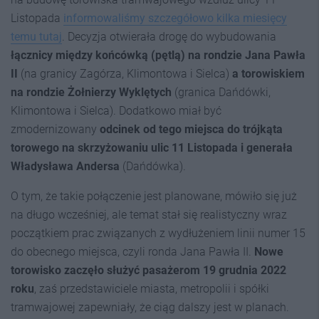
Listopada
informowaliśmy szczegółowo kilka miesięcy
temu tutaj
. Decyzja otwierała drogę do wybudowania
łącznicy między końcówką (pętlą) na rondzie Jana Pawła
II
(na granicy Zagórza, Klimontowa i Sielca)
a torowiskiem
na rondzie Żołnierzy Wyklętych
(granica Dańdówki,
Klimontowa i Sielca). Dodatkowo miał być
zmodernizowany
odcinek od tego miejsca do trójkąta
torowego na
skrzyżowaniu ulic 11 Listopada i generała
Władysława Andersa
(Dańdówka).
O tym, że takie połączenie jest planowane, mówiło się już
na długo wcześniej, ale temat stał się realistyczny wraz
początkiem prac związanych z wydłużeniem linii numer 15
do obecnego miejsca, czyli ronda Jana Pawła II.
Nowe
torowisko zaczęło służyć pasażerom 19 grudnia 2022
roku
, zaś przedstawiciele miasta, metropolii i spółki
tramwajowej zapewniały, że ciąg dalszy jest w planach.