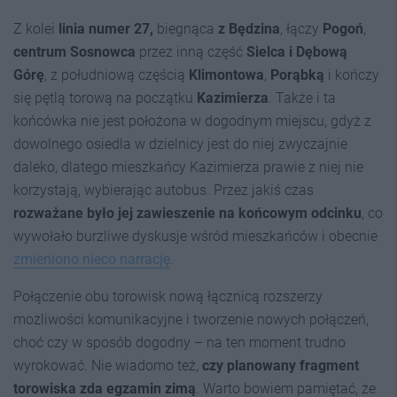
Z kolei
linia numer 27,
biegnąca
z Będzina
, łączy
Pogoń
,
centrum Sosnowca
przez inną część
Sielca i Dębową
Górę
, z południową częścią
Klimontowa
,
Porąbką
i kończy
się pętlą torową na początku
Kazimierza
. Także i ta
końcówka nie jest położona w dogodnym miejscu, gdyż z
dowolnego osiedla w dzielnicy jest do niej zwyczajnie
daleko, dlatego mieszkańcy Kazimierza prawie z niej nie
korzystają, wybierając autobus. Przez jakiś czas
rozważane było jej zawieszenie na końcowym odcinku
, co
wywołało burzliwe dyskusje wśród mieszkańców i obecnie
zmieniono nieco narrację
.
Połączenie obu torowisk nową łącznicą rozszerzy
możliwości komunikacyjne i tworzenie nowych połączeń,
choć czy w sposób dogodny – na ten moment trudno
wyrokować. Nie wiadomo też,
czy planowany fragment
torowiska zda egzamin zimą
. Warto bowiem pamiętać, że