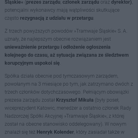
Śląskie«
(
prezes zarządu
,
członek zarządu
oraz
dyrektor)
,
potencjalni wykonawcy mają wątpliwości skutkujące
często
rezygnacją z udziału w przetargu
.
Z trzech powyższych powodów »Tramwaje Śląskie« S. A.
uznały, że najlepszym obecnie rozwiązaniem jest
unieważnienie przetargu i odłożenie ogłoszenia
kolejnego do czasu, aż sytuacja związana ze śledztwem
korupcyjnym uspokoi się
.
Spółka działa obecnie pod tymczasowym zarządem,
powołanym na 3 miesiące po tym, jak zatrzymano dwóch z
trzech członków dotychczasowego. Pełniącym obowiązki
prezesa zarządu został
Krzysztof Mikuła
(były poseł,
wiceprezydent Katowic, menedżer a ostatnio członek Rady
Nadzorczej Spółki Akcyjnej »Tramwaje Śląskie«, z której
został na obecne stanowisko oddelegowany). W nowym
znalazł się też
Henryk Kolender
, który zasiadał także w