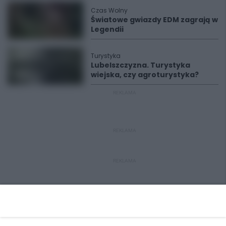
Czas Wolny
Światowe gwiazdy EDM zagrają w
Legendii
Turystyka
Lubelszczyzna. Turystyka
wiejska, czy agroturystyka?
REKLAMA
REKLAMA
REKLAMA