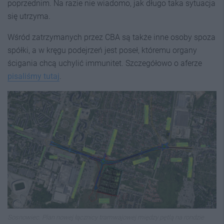
poprzednim. Na razie nie wiadomo, jak długo taka sytuacja
się utrzyma.
Wśród zatrzymanych przez CBA są także inne osoby spoza
spółki, a w kręgu podejrzeń jest poseł, któremu organy
ścigania chcą uchylić immunitet. Szczegółowo o aferze
pisaliśmy tutaj
.
Sosnowiec. Plan nowej łącznicy tramwajowej między pętlą na rondzie