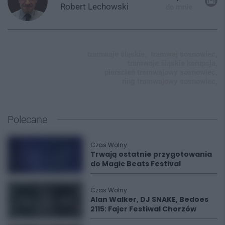
Robert
Lechowski
do mnie
tramwaje śląskie,
tramwaj sosnowiec,
tramwaje śląskie korupcja,
pierścień tramwajowy sosnowiec,
ring tramwajowy sosnowiec,
Polecane
Czas Wolny
Trwają ostatnie przygotowania
do Magic Beats Festival
Czas Wolny
Alan Walker, DJ SNAKE, Bedoes
2115: Fajer Festiwal Chorzów