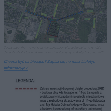
Sosnowiec. Plan nowej łącznicy tramwajowej między pętlą na rondzie
Jana Pawła II a torowiskiem na rondzie Żołnierzy Wyklętych. Lipiec 2025.
Chcesz być na bieżąco? Zapisz się na nasz biuletyn
informacyjny!