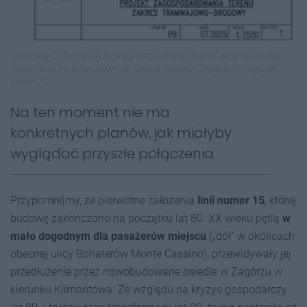
Sosnowiec. Plan nowej łącznicy tramwajowej między pętlą na rondzie
Jana Pawła II a torowiskiem na rondzie Żołnierzy Wyklętych. Legenda.
Lipiec 2025.
Na ten moment nie ma
konkretnych planów, jak miałyby
wyglądać przyszłe połączenia.
Przypomnijmy, że pierwotne założenia
linii numer 1
5
, której
budowę zakończono na początku lat 80. XX wieku pętlą
w
mało dogodnym dla pasażerów miejscu
(„dół” w okolicach
obecnej ulicy Bohaterów Monte Cassino), przewidywały jej
przedłużenie przez nowobudowane osiedle w Zagórzu w
kierunku Klimontowa. Ze względu na kryzys gospodarczy