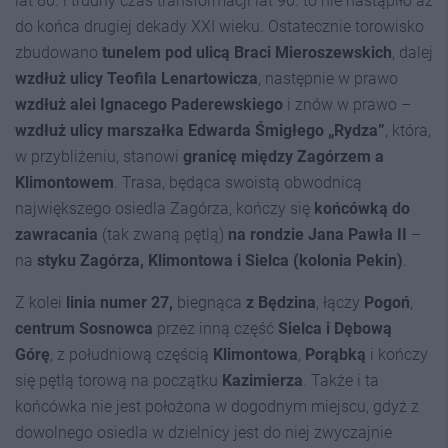
lat 80. i trudny czas transformacji lat 90. to nie nastąpiło aż
do końca drugiej dekady XXI wieku. Ostatecznie torowisko
zbudowano
tunelem pod ulicą Braci Mieroszewskich
, dalej
wzdłuż ulicy Teofila Lenartowicza
, następnie w prawo
wzdłuż alei Ignacego Paderewskiego
i znów w prawo –
wzdłuż ulicy marszałka Edwarda Śmigłego „Rydza”
, która,
w przybliżeniu, stanowi
granicę między Zagórzem a
Klimontowem
. Trasa, będąca swoistą obwodnicą
największego osiedla Zagórza, kończy się
końcówką do
zawracania
(tak zwaną pętlą)
na rondzie Jana Pawła II
–
na
styku Zagórza, Klimontowa i Sielca (kolonia Pekin)
.
Z kolei
linia numer 27,
biegnąca
z Będzina
, łączy
Pogoń
,
centrum Sosnowca
przez inną część
Sielca i Dębową
Górę
, z południową częścią
Klimontowa
,
Porąbką
i kończy
się pętlą torową na początku
Kazimierza
. Także i ta
końcówka nie jest położona w dogodnym miejscu, gdyż z
dowolnego osiedla w dzielnicy jest do niej zwyczajnie