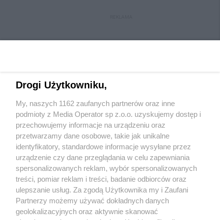
REKLAMA
Drogi Użytkowniku,
My, naszych 1162 zaufanych partnerów oraz inne
Wydawca mediów
lokalnych
podmioty z Media Operator sp z.o.o. uzyskujemy dostęp i
przechowujemy informacje na urządzeniu oraz
przetwarzamy dane osobowe, takie jak unikalne
identyfikatory, standardowe informacje wysyłane przez
urządzenie czy dane przeglądania w celu zapewniania
spersonalizowanych reklam, wybór spersonalizowanych
Nie zapomnij
treści, pomiar reklam i treści, badanie odbiorców oraz
zapoznać się z:
polityką prywatności
ulepszanie usług. Za zgodą Użytkownika my i Zaufani
Twoje
miasto
Skontakuj się
z nami
Partnerzy możemy używać dokładnych danych
Piekary Śląskie
Kontakt
geolokalizacyjnych oraz aktywnie skanować
Chorzów
Redakcja