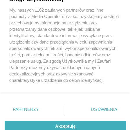
przez Pekin szybko nie powstanie. Przetarg na
łącznik linii numer 15 i 27 unieważniony
My, naszych 1162 zaufanych partnerów oraz inne
Wydawca mediów
lokalnych
podmioty z Media Operator sp z.o.o. uzyskujemy dostęp i
3 / 4
przechowujemy informacje na urządzeniu oraz
przetwarzamy dane osobowe, takie jak unikalne
Sosnowiec. Plan nowej
identyfikatory, standardowe informacje wysyłane przez
urządzenie czy dane przeglądania w celu zapewniania
łącznicy tramwajowej
spersonalizowanych reklam, wybór spersonalizowanych
Nie zapomnij
między pętlą na rondzie
treści, pomiar reklam i treści, badanie odbiorców oraz
zapoznać się z:
polityką prywatności
ulepszanie usług. Za zgodą Użytkownika my i Zaufani
Twoje
miasto
Skontakuj się
z nami
Jana Pawła II a torowiskiem
Partnerzy możemy używać dokładnych danych
Piekary Śląskie
Kontakt
geolokalizacyjnych oraz aktywnie skanować
Chorzów
Redakcja
na rondzie Żołnierzy
charakterystykę urządzenia do celów identyfikacji.
Tarnowskie Góry
Newsletter
Ruda Śląska
Reklama
Ponieważ cenimy Twoją prywatność, prosimy o zgodę na
Wyklętych. Lipiec 2025.
Świętochłowice
korzystanie z tych technologii poprzez kliknięcie
Tychy
„Akceptuję”. Zgoda jest dobrowolna i zawsze możesz ją
Bytom
Katowice
zmienić/wycofać klikając przycisk ustawień prywatności
PARTNERZY
USTAWIENIA
Gliwice
znajdujący się w lewym dolnym rogu strony
. Niektóre
Zabrze
REKLAMA
Zagłębie
rodzaje przetwarzania danych nie wymagają zgody
użytkownika, ale masz prawo sprzeciwić się takiemu
Akceptuję