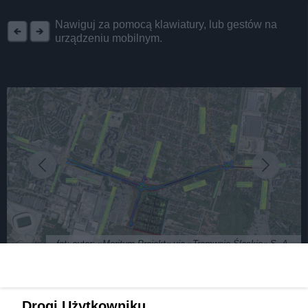
REKLAMA
Nawiguj za pomocą klawiatury, lub gestów na
urządzeniu mobilnym.
fot: autor: »Meritum Projekt« via »Tramwaje Śląskie« S. A.
„Ring” czyli tramwajowa obwodnica Sosnowca
Drogi Użytkowniku,