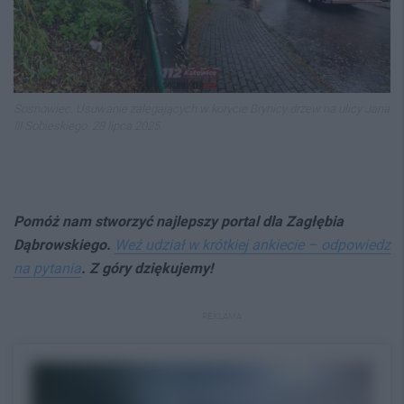
Sosnowiec. Usuwanie zalegających w korycie Brynicy drzew na ulicy Jana
III Sobieskiego. 28 lipca 2025.
Pomóż nam stworzyć najlepszy portal dla Zagłębia
Dąbrowskiego.
Weź udział w krótkiej ankiecie – odpowiedz
na pytania
. Z góry dziękujemy!
REKLAMA