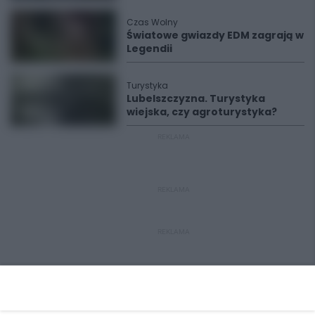
Czas Wolny
Światowe gwiazdy EDM zagrają w
Legendii
Turystyka
Lubelszczyzna. Turystyka
wiejska, czy agroturystyka?
REKLAMA
REKLAMA
REKLAMA