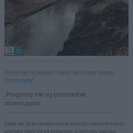
Sosnowiec-Stary Sosnowiec. Brynica. 14 grudnia 2024.
Chcesz być na bieżąco? Zapisz się na nasz biuletyn
informacyjny!
„Prognozy nie są przesadnie
alarmujące”
Zdaje się, że po ubiegłorocznej powodzi i słynnym zdaniu
premiera, które źle się zestarzało, w tym roku wszyscy