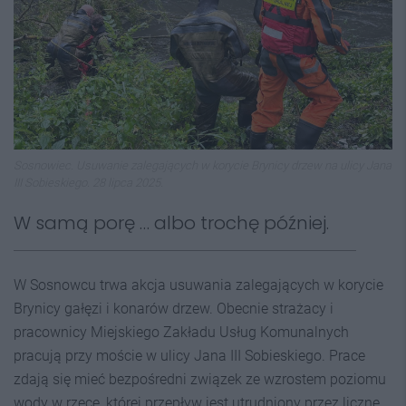
Sosnowiec. Usuwanie zalegających w korycie Brynicy drzew na ulicy Jana
III Sobieskiego. 28 lipca 2025.
W samą porę … albo trochę później.
W Sosnowcu trwa akcja usuwania zalegających w korycie
Brynicy gałęzi i konarów drzew. Obecnie strażacy i
pracownicy Miejskiego Zakładu Usług Komunalnych
pracują przy moście w ulicy Jana III Sobieskiego. Prace
zdają się mieć bezpośredni związek ze wzrostem poziomu
wody w rzece, której przepływ jest utrudniony przez liczne