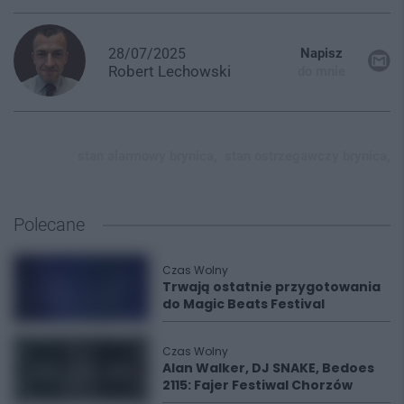
28/07/2025
Napisz
Robert
Lechowski
do mnie
stan alarmowy brynica,
stan ostrzegawczy brynica,
Polecane
Czas Wolny
Trwają ostatnie przygotowania
do Magic Beats Festival
Czas Wolny
Alan Walker, DJ SNAKE, Bedoes
2115: Fajer Festiwal Chorzów