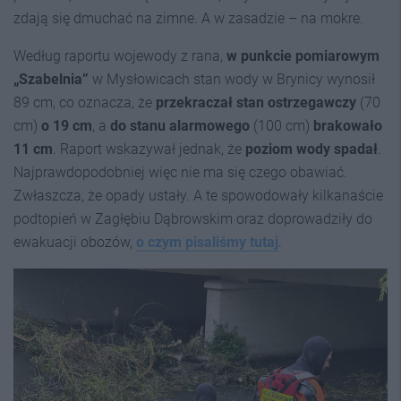
zdają się dmuchać na zimne. A w zasadzie – na mokre.
Według raportu wojewody z rana,
w punkcie pomiarowym
„Szabelnia”
w Mysłowicach stan wody w Brynicy wynosił
89 cm, co oznacza, że
przekraczał stan ostrzegawczy
(70
cm)
o 19 cm
, a
do stanu alarmowego
(100 cm)
brakowało
11 cm
. Raport wskazywał jednak, że
poziom wody spadał
.
Najprawdopodobniej więc nie ma się czego obawiać.
Zwłaszcza, że opady ustały. A te spowodowały kilkanaście
podtopień w Zagłębiu Dąbrowskim oraz doprowadziły do
ewakuacji obozów,
o czym pisaliśmy tutaj
.