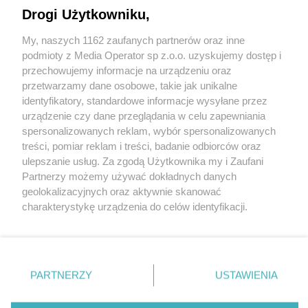
Drogi Użytkowniku,
My, naszych 1162 zaufanych partnerów oraz inne
Wydawca mediów
lokalnych
podmioty z Media Operator sp z.o.o. uzyskujemy dostęp i
przechowujemy informacje na urządzeniu oraz
przetwarzamy dane osobowe, takie jak unikalne
identyfikatory, standardowe informacje wysyłane przez
urządzenie czy dane przeglądania w celu zapewniania
spersonalizowanych reklam, wybór spersonalizowanych
Nie zapomnij
treści, pomiar reklam i treści, badanie odbiorców oraz
zapoznać się z:
polityką prywatności
ulepszanie usług. Za zgodą Użytkownika my i Zaufani
Twoje
miasto
Skontakuj się
z nami
Partnerzy możemy używać dokładnych danych
Piekary Śląskie
Kontakt
geolokalizacyjnych oraz aktywnie skanować
Chorzów
Redakcja
charakterystykę urządzenia do celów identyfikacji.
Tarnowskie Góry
Newsletter
Ruda Śląska
Reklama
Ponieważ cenimy Twoją prywatność, prosimy o zgodę na
Świętochłowice
korzystanie z tych technologii poprzez kliknięcie
Tychy
„Akceptuję”. Zgoda jest dobrowolna i zawsze możesz ją
Bytom
Katowice
zmienić/wycofać klikając przycisk ustawień prywatności
PARTNERZY
USTAWIENIA
Gliwice
znajdujący się w lewym dolnym rogu strony
. Niektóre
Zabrze
Zagłębie
rodzaje przetwarzania danych nie wymagają zgody