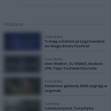
smród sosnowiec,
smród katowice,
smród czeladź,
Polecane
Czas Wolny
Trwają ostatnie przygotowania
do Magic Beats Festival
Czas Wolny
Alan Walker, DJ SNAKE, Bedoes
2115: Fajer Festiwal Chorzów
Czas Wolny
Światowe gwiazdy EDM zagrają w
Legendii
Turystyka
Lubelszczyzna. Turystyka