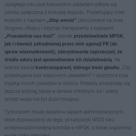
ubiegłego roku pod katowickim zakładem odbyła się
pikieta, połączona z blokadą dojazdu. Protestujący mieli
koszulki z napisem
„Stop smród”
, (stylizowane na znak
drogowy «Stop») i trzymali transparenty z napisami
„Przestańcie nas truć!”
. Jednak
przedstawiciele MPGK,
jak i również zatrudnionej przez nich agencji PR (do
spraw wizerunkowych), zdecydowanie zaprzeczali, że
źródło odoru jest spowodowane ich działalnością
. Na
bramie zawisł
kontrransparent, którego treść głosiła:
„Czy
protestujecie pod właściwym zakładem?” i opatrzona była
mapką innych zakładów w okolicy. Protesty powtarzały się
jeszcze później, także w okresie chłodnym, bo i wtedy
smród wcale nie był dużo mniejszy.
Tymczasem trwały batalie w sądach administracyjnych,
które doprowadziły do tego, że katowicki WIOŚ roku
przeprowadził kolejną kontrolę w MPGK, o której wspomina
wyżej radny Nitwinko.