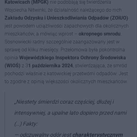
Katowicach (MPGK)
nie podobają się twierdzenia
Wojciecha Nitwinki, że działalność należącego do nich
Zakładu Odzysku i Unieszkodliwiania Odpadów (ZOiUO)
jest powodem uciążliwości zapachowych dla okolicznych
mieszkańców, a mówiąc wprost –
okropnego smrodu
.
Sosnowiecki radny szczególnie zaangażowany jest w
sprawę od kilku miesięcy. Przełomowa była pokontrolna
opinia
Wojewódzkiego Inspektora Ochrony Środowiska
(WIOŚ)
z 3
1 października 2024
, stwierdzająca, że smród
pochodzi właśnie z katowickiej przetwórni odpadów. Jest
to zgodne z opinią większości okolicznych mieszkańców.
„Niestety śmierdzi coraz częściej, dłużej i
intensywniej, a upalne lato dopiero przed nami
(…) Fakty:
— odczuwalny odór jest
charakterystycznym