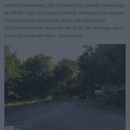
smród powodowany jest działalnością zakładu należącego
do MPGK, czyli do miasta Katowice. Mieszkańców wspiera
kilkoro radnych tych miast, ale to zaangażowanie
Wojciecha Nitwinki rozwinęło się do aż tak wielkiego sporu,
z zaangażowaniem sądu i prokuratury.