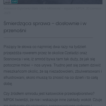
Katowice-Dąbrówka Mała. Ulica Milowicka – wyjazd z MPGK. 30 czerwca
2025.
Śmierdząca sprawa – dosłownie i w
przenośni
Piszący te słowa co najmniej dwa razy na tydzień
przejeżdża rowerem przez te okolice Czeladzi oraz
Sosnowca i wie, iż smród bywa tam tak duży, że jak się
potocznie mówi – nos urywa. Trudno jest się zatem dziwić
mieszkańcom okolic, że są niezadowoleni, zbulwersowani i
sfrustrowani, skoro muszą to znosić na co dzień i to całą
dobę.
Czy źródłem smrodu jest katowickie przedsiębiorstwo?
MPGK twierdzi, że nie i wskazuje inne zakłady wokół. Czuje
się dotknięte działalnością sosnowieckiego radnego i