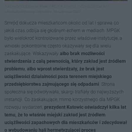
Katowice-Dąbrówka Mała. MPGK Katowice – Zakład Odzysku i
Unieszkodliwiania Odpadów. 30 czerwca 2025.
Smród dokucza mieszkańcom okolic od lat i sprawa co
jakiś czas odbija się głośnym echem w mediach. MPGK
było wielokroć kontrolowane przez właściwe instytucje, a
wnioski pokontrolne często okazywały się dla wielu
zaskakujące. Wskazywały
albo brak możliwości
stwierdzenia z całą pewnością, który zakład jest źródłem
problemu
,
albo wprost stwierdzały, że brak jest
uciążliwości działalności poza terenem miejskiego
przedsiębiorstwa zajmującego się odpadami
. Strona
społeczna się odwoływała, skargi trafiały do najwyższych
instancji. Co zaskakujące, mimo korzystnego dla MPGK
rozwoju wydarzeń,
prezydent Katowic oświadczył kilka lat
temu, że to właśnie miejski zakład jest źródłem
uciążliwości zapachowych dla mieszkańców i zdecydował
o wybudowaniu hali hermetyzującej proces