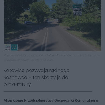
Katowice-Dąbrówka Mała. Ulica Milowicka – widok na most na Brynicy w
kierunku Sosnowca. 30 czerwca 2025.
Katowice pozywają radnego
Sosnowca – ten skarży je do
prokuratury.
M
iejskiemu Przedsiębiorstwu Gospodarki Komunalnej w