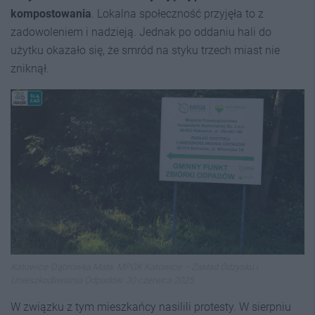
kompostowania
. Lokalna społeczność przyjęła to z
zadowoleniem i nadzieją. Jednak po oddaniu hali do
użytku okazało się, że smród na styku trzech miast nie
zniknął.
Katowice-Dąbrówka Mała. MPGK Katowice – Zakład Odzysku i
Unieszkodliwiania Odpadów. 30 czerwca 2025.
W związku z tym mieszkańcy nasilili protesty. W sierpniu