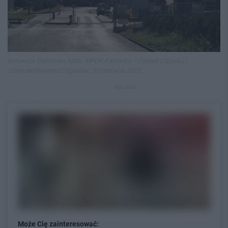
Katowice-Dąbrówka Mała. MPGK Katowice – Zakład Odzysku i
Unieszkodliwiania Odpadów. 30 czerwca 2025.
REKLAMA
Może Cię zainteresować: