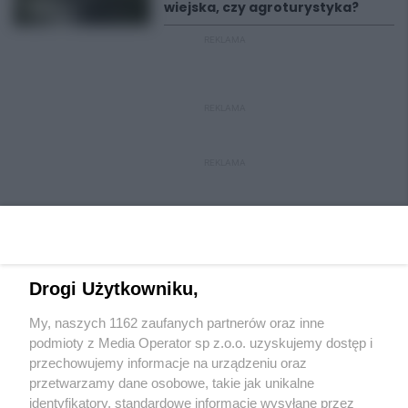
wiejska, czy agroturystyka?
REKLAMA
REKLAMA
REKLAMA
Drogi Użytkowniku,
My, naszych 1162 zaufanych partnerów oraz inne
Wydawca mediów
lokalnych
podmioty z Media Operator sp z.o.o. uzyskujemy dostęp i
przechowujemy informacje na urządzeniu oraz
przetwarzamy dane osobowe, takie jak unikalne
identyfikatory, standardowe informacje wysyłane przez