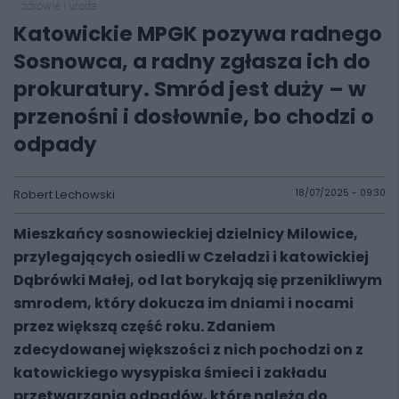
zdrowie i uroda
Katowickie MPGK pozywa radnego
Sosnowca, a radny zgłasza ich do
prokuratury. Smród jest duży – w
przenośni i dosłownie, bo chodzi o
odpady
Robert Lechowski
18/07/2025 - 09:30
Mieszkańcy sosnowieckiej dzielnicy Milowice,
przylegających osiedli w Czeladzi i katowickiej
Dąbrówki Małej, od lat borykają się przenikliwym
smrodem, który dokucza im dniami i nocami
przez większą część roku. Zdaniem
zdecydowanej większości z nich pochodzi on z
katowickiego wysypiska śmieci i zakładu
przetwarzania odpadów, które należą do