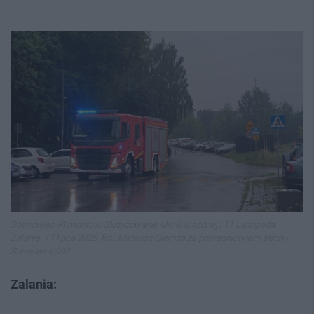
Sosnowiec-Klimontów. Skrzyżowanie ulic Gwiezdnej i 11 Listopada.
Zalanie. 17 lipca 2025. fot.: Mateusz Giemza za pośrednictwem strony
Sosnowiec998
Zalania: