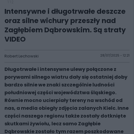
112
Intensywne i długotrwałe deszcze
oraz silne wichury przeszły nad
Zagłębiem Dąbrowskim. Są straty
VIDEO
Robert Lechowski
28/07/2025 - 12:21
Długotrwałe i intensywne ulewy połączone z
porywami silnego wiatru dały się ostatniej doby
bardzo silnie we znaki szczególnie ludności
południowej części województwa śląskiego.
Równie mocno ucierpiały tereny na wschód od
nas, a media obiegły zdjęcia zalanych Kielc. Inne
części naszego regionu także zostały dotknięte
skutkami żywiołu, lecz samo Zagłębie
Dąbrowskie zostało tym razem poszkodowane