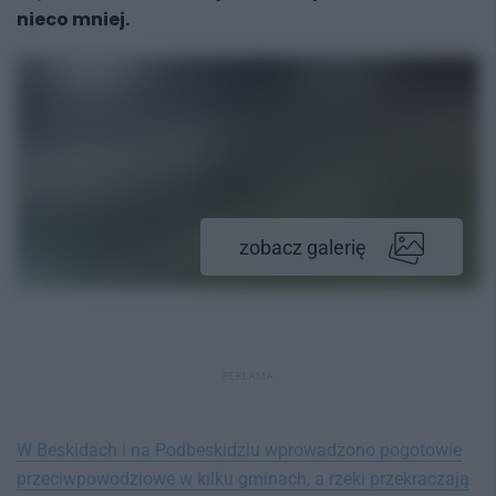
nieco mniej.
zobacz galerię
REKLAMA
W Beskidach i na Podbeskidziu wprowadzono pogotowie
przeciwpowodziowe w kilku gminach, a rzeki przekraczają