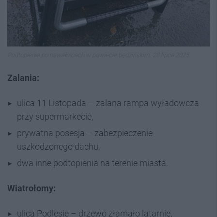
Podtopienia po nawałnicach w powiecie będzińskim. 28 lipca 2025.
Zalania:
ulica 11 Listopada – zalana rampa wyładowcza
przy supermarkecie,
prywatna posesja – zabezpieczenie
uszkodzonego dachu,
dwa inne podtopienia na terenie miasta.
Wiatrołomy:
ulica Podlesie – drzewo złamało latarnię,