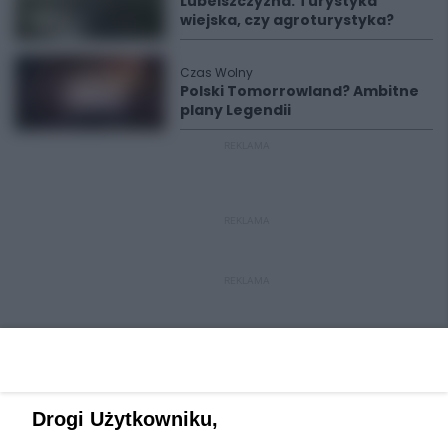
Lubelszczyzna. Turystyka
wiejska, czy agroturystyka?
Czas Wolny
Polski Tomorrowland? Ambitne
plany Legendii
REKLAMA
REKLAMA
REKLAMA
Drogi Użytkowniku,