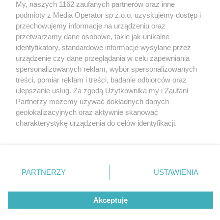
My, naszych 1162 zaufanych partnerów oraz inne
Wydawca mediów
lokalnych
podmioty z Media Operator sp z.o.o. uzyskujemy dostęp i
przechowujemy informacje na urządzeniu oraz
przetwarzamy dane osobowe, takie jak unikalne
identyfikatory, standardowe informacje wysyłane przez
urządzenie czy dane przeglądania w celu zapewniania
spersonalizowanych reklam, wybór spersonalizowanych
Nie zapomnij
treści, pomiar reklam i treści, badanie odbiorców oraz
zapoznać się z:
polityką prywatności
ulepszanie usług. Za zgodą Użytkownika my i Zaufani
Twoje
miasto
Skontakuj się
z nami
Partnerzy możemy używać dokładnych danych
Piekary Śląskie
Kontakt
geolokalizacyjnych oraz aktywnie skanować
Chorzów
Redakcja
charakterystykę urządzenia do celów identyfikacji.
Tarnowskie Góry
Newsletter
Ruda Śląska
Reklama
Ponieważ cenimy Twoją prywatność, prosimy o zgodę na
Świętochłowice
korzystanie z tych technologii poprzez kliknięcie
Tychy
„Akceptuję”. Zgoda jest dobrowolna i zawsze możesz ją
Bytom
Katowice
zmienić/wycofać klikając przycisk ustawień prywatności
PARTNERZY
USTAWIENIA
Gliwice
znajdujący się w lewym dolnym rogu strony
. Niektóre
Zabrze
Zagłębie
rodzaje przetwarzania danych nie wymagają zgody
Akceptuję
użytkownika, ale masz prawo sprzeciwić się takiemu
przetwarzaniu. Preferencje będą miały zastosowania tylko