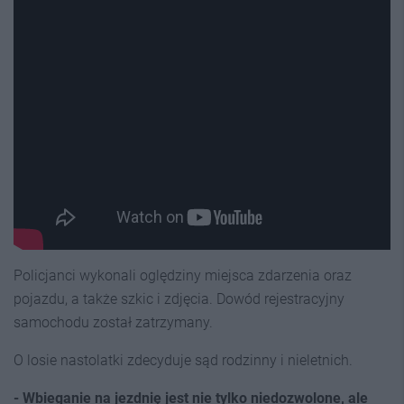
Policjanci wykonali oględziny miejsca zdarzenia oraz
pojazdu, a także szkic i zdjęcia. Dowód rejestracyjny
samochodu został zatrzymany.
O losie nastolatki zdecyduje sąd rodzinny i nieletnich.
- Wbieganie na jezdnię jest nie tylko niedozwolone, ale