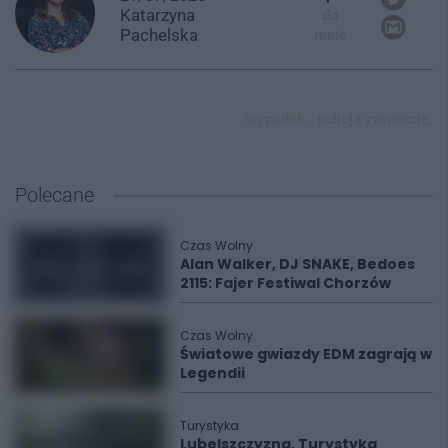
Katarzyna
do
Pachelska
mnie
wypadek,
policja zawiercie,
Polecane
Czas Wolny
Alan Walker, DJ SNAKE, Bedoes
2115: Fajer Festiwal Chorzów
Czas Wolny
Światowe gwiazdy EDM zagrają w
Legendii
Turystyka
Lubelszczyzna. Turystyka