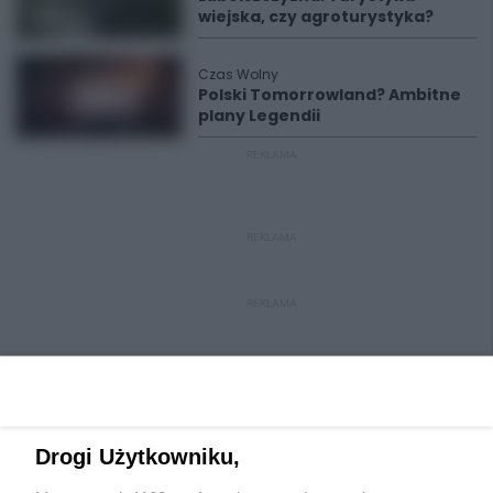
wiejska, czy agroturystyka?
Czas Wolny
Polski Tomorrowland? Ambitne
plany Legendii
REKLAMA
REKLAMA
REKLAMA
Drogi Użytkowniku,