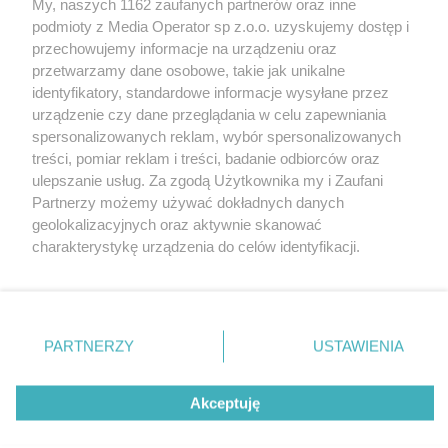
My, naszych 1162 zaufanych partnerów oraz inne
Wydawca mediów
lokalnych
podmioty z Media Operator sp z.o.o. uzyskujemy dostęp i
przechowujemy informacje na urządzeniu oraz
przetwarzamy dane osobowe, takie jak unikalne
identyfikatory, standardowe informacje wysyłane przez
urządzenie czy dane przeglądania w celu zapewniania
spersonalizowanych reklam, wybór spersonalizowanych
Nie zapomnij
treści, pomiar reklam i treści, badanie odbiorców oraz
zapoznać się z:
polityką prywatności
ulepszanie usług. Za zgodą Użytkownika my i Zaufani
Twoje
miasto
Skontakuj się
z nami
Partnerzy możemy używać dokładnych danych
Piekary Śląskie
Kontakt
geolokalizacyjnych oraz aktywnie skanować
Chorzów
Redakcja
charakterystykę urządzenia do celów identyfikacji.
Tarnowskie Góry
Newsletter
Ruda Śląska
Reklama
Ponieważ cenimy Twoją prywatność, prosimy o zgodę na
Świętochłowice
korzystanie z tych technologii poprzez kliknięcie
Tychy
„Akceptuję”. Zgoda jest dobrowolna i zawsze możesz ją
Bytom
Katowice
zmienić/wycofać klikając przycisk ustawień prywatności
PARTNERZY
USTAWIENIA
Gliwice
znajdujący się w lewym dolnym rogu strony
. Niektóre
Zabrze
Zagłębie
rodzaje przetwarzania danych nie wymagają zgody
Akceptuję
użytkownika, ale masz prawo sprzeciwić się takiemu
przetwarzaniu. Preferencje będą miały zastosowania tylko
na tej witrynie.