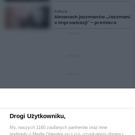
Kultura
Almanach jazzmanów „Jazzmani
o improwizacji" – premiera
REKLAMA
REKLAMA
REKLAMA
Drogi Użytkowniku,
My, naszych 1160 zaufanych partnerów oraz inne
Wydawca mediów
lokalnych
podmioty z Media Operator sp z.o.o. uzyskujemy dostęp i