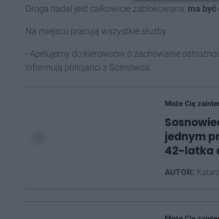
Droga nadal jest całkowicie zablokowana,
ma być 
Na
miejscu pracują wszystkie służby.
- Apelujemy do kierowców o zachowanie ostrożności 
informują policjanci z Sosnowca.
Może Cię zainte
Sosnowiec
jednym pr
42-latka 
AUTOR:
Katarz
Może Cię zainte