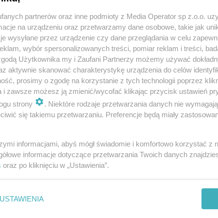
fanych partnerów oraz inne podmioty z Media Operator sp z.o.o. uz
cje na urządzeniu oraz przetwarzamy dane osobowe, takie jak unika
owe - dacia i volvo.
je wysyłane przez urządzenie czy dane przeglądania w celu zapewn
klam, wybór spersonalizowanych treści, pomiar reklam i treści, bad
 zgodą Użytkownika my i Zaufani Partnerzy możemy używać dokład
az aktywnie skanować charakterystykę urządzenia do celów identyfi
 10.40 - informuje nas podkomisarz
K
atarzyna
ść, prosimy o zgodę na korzystanie z tych technologii poprzez klikn
a i zawsze możesz ją zmienić/wycofać klikając przycisk ustawień pr
 Komendy Miejskiej Policji w Sosnowcu
. - Dwie
ogu strony
. Niektóre rodzaje przetwarzania danych nie wymagaj
ieta - 54-letnia pasażerka dacii i kierowca
iwić się takiemu przetwarzaniu. Preferencje będą miały zastosowania
doznały obrażeń w wyniku wypadku. Karetki
szymi informacjami, abyś mógł świadomie i komfortowo korzystać z
gółowe informacje dotyczące przetwarzania Twoich danych znajdzi
s
oraz po kliknięciu w „Ustawienia”.
go Pogotowia Ratunkowego w Sosnowcu oraz dwa
USTAWIENIA