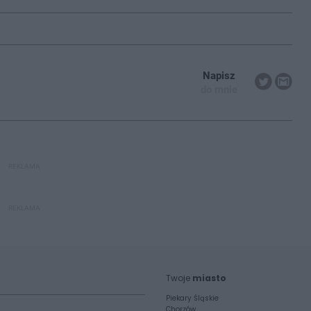
Napisz
do mnie
REKLAMA
REKLAMA
Twoje
miasto
Piekary Śląskie
Chorzów