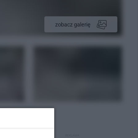
zobacz galerię
REKLAMA