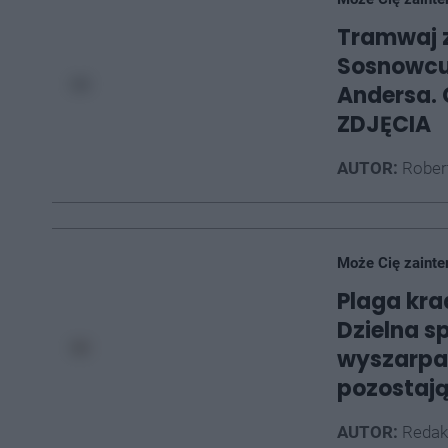
Tramwaj 
Sosnowcu 
Andersa. 
ZDJĘCIA
AUTOR:
Rober
Może Cię zainte
Plaga kra
Dzielna s
wyszarpał
pozostają
AUTOR:
Redak