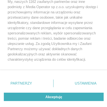
My, naszych 1162 zaufanych partnerów oraz inne
Wydawca mediów
lokalnych
podmioty z Media Operator sp z.o.o. uzyskujemy dostęp i
przechowujemy informacje na urządzeniu oraz
przetwarzamy dane osobowe, takie jak unikalne
identyfikatory, standardowe informacje wysyłane przez
urządzenie czy dane przeglądania w celu zapewniania
spersonalizowanych reklam, wybór spersonalizowanych
Nie zapomnij
treści, pomiar reklam i treści, badanie odbiorców oraz
zapoznać się z:
polityką prywatności
ulepszanie usług. Za zgodą Użytkownika my i Zaufani
Twoje
miasto
Skontakuj się
z nami
Partnerzy możemy używać dokładnych danych
Piekary Śląskie
Kontakt
geolokalizacyjnych oraz aktywnie skanować
Chorzów
Redakcja
charakterystykę urządzenia do celów identyfikacji.
Tarnowskie Góry
Newsletter
Ruda Śląska
Reklama
Ponieważ cenimy Twoją prywatność, prosimy o zgodę na
Świętochłowice
korzystanie z tych technologii poprzez kliknięcie
Tychy
„Akceptuję”. Zgoda jest dobrowolna i zawsze możesz ją
Bytom
Katowice
zmienić/wycofać klikając przycisk ustawień prywatności
PARTNERZY
USTAWIENIA
Gliwice
znajdujący się w lewym dolnym rogu strony
. Niektóre
Zabrze
Zagłębie
rodzaje przetwarzania danych nie wymagają zgody
Akceptuję
użytkownika, ale masz prawo sprzeciwić się takiemu
przetwarzaniu. Preferencje będą miały zastosowania tylko