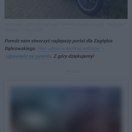
Sosnowiec. Zderzenie tramwaju i samochodu przy ulicy gen. Władysława
Andersa. 17 lipca 2025.
Pomóż nam stworzyć najlepszy portal dla Zagłębia
Dąbrowskiego.
Weź udział w krótkiej ankiecie –
o
dpowiedz na pytania
. Z góry dziękujemy!
REKLAMA