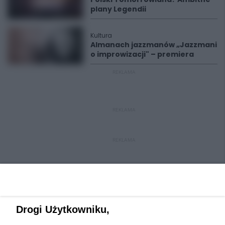
plany Legendii
Kultura
Almanach jazzmanów „Jazzmani
o improwizacji" – premiera
REKLAMA
REKLAMA
REKLAMA
Drogi Użytkowniku,