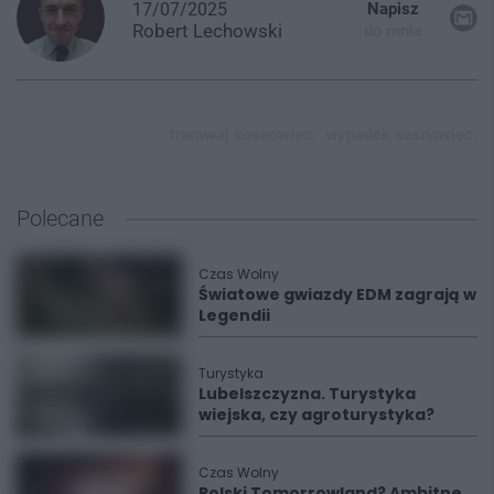
17/07/2025
Napisz
Robert
Lechowski
do mnie
tramwaj sosnowiec,
wypadek sosnowiec,
Polecane
Czas Wolny
Światowe gwiazdy EDM zagrają w
Legendii
Turystyka
Lubelszczyzna. Turystyka
wiejska, czy agroturystyka?
Czas Wolny
Polski Tomorrowland? Ambitne