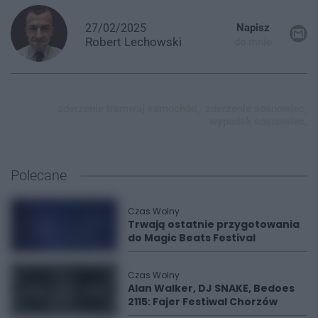
27/02/2025
Napisz
Robert
Lechowski
do mnie
zderzenie tramwaj samochód,
zderzenie sosnowiec,
wypadek sosnowiec,
Polecane
Czas Wolny
Trwają ostatnie przygotowania
do Magic Beats Festival
Czas Wolny
Alan Walker, DJ SNAKE, Bedoes
2115: Fajer Festiwal Chorzów