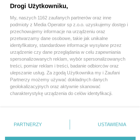
Drogi Użytkowniku,
My, naszych 1162 zaufanych partnerów oraz inne
Wydawca mediów
lokalnych
podmioty z Media Operator sp z.o.o. uzyskujemy dostęp i
przechowujemy informacje na urządzeniu oraz
przetwarzamy dane osobowe, takie jak unikalne
identyfikatory, standardowe informacje wysyłane przez
urządzenie czy dane przeglądania w celu zapewniania
spersonalizowanych reklam, wybór spersonalizowanych
Nie zapomnij
treści, pomiar reklam i treści, badanie odbiorców oraz
zapoznać się z:
polityką prywatności
ulepszanie usług. Za zgodą Użytkownika my i Zaufani
Twoje
miasto
Skontakuj się
z nami
Partnerzy możemy używać dokładnych danych
Piekary Śląskie
Kontakt
geolokalizacyjnych oraz aktywnie skanować
Chorzów
Redakcja
charakterystykę urządzenia do celów identyfikacji.
Tarnowskie Góry
Newsletter
Ruda Śląska
Reklama
Ponieważ cenimy Twoją prywatność, prosimy o zgodę na
Świętochłowice
korzystanie z tych technologii poprzez kliknięcie
Tychy
„Akceptuję”. Zgoda jest dobrowolna i zawsze możesz ją
Bytom
Katowice
zmienić/wycofać klikając przycisk ustawień prywatności
PARTNERZY
USTAWIENIA
Gliwice
znajdujący się w lewym dolnym rogu strony
. Niektóre
Zabrze
Zagłębie
rodzaje przetwarzania danych nie wymagają zgody