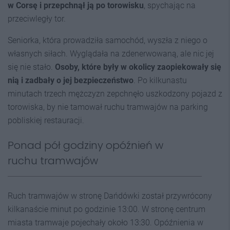
w Corsę i przepchnął ją po torowisku
, spychając na
przeciwległy tor.
Seniorka, która prowadziła samochód, wyszła z niego o
własnych siłach. Wyglądała na zdenerwowaną, ale nic jej
się nie stało.
Osoby, które były w okolicy zaopiekowały się
nią i zadbały o jej bezpieczeństwo
. Po kilkunastu
minutach trzech mężczyzn zepchnęło uszkodzony pojazd z
torowiska, by nie tamował ruchu tramwajów na parking
pobliskiej restauracji.
Ponad pół godziny opóźnień w
ruchu tramwajów
Ruch tramwajów w stronę Dańdówki został przywrócony
kilkanaście minut po godzinie 13:00. W stronę centrum
miasta tramwaje pojechały około 13:30. Opóźnienia w