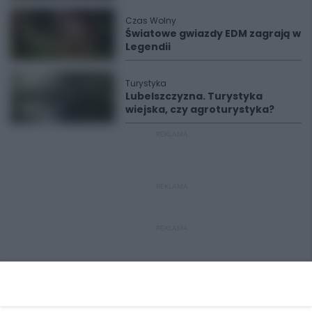
Czas Wolny
Światowe gwiazdy EDM zagrają w
Legendii
Turystyka
Lubelszczyzna. Turystyka
wiejska, czy agroturystyka?
REKLAMA
REKLAMA
REKLAMA