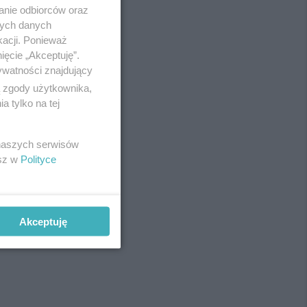
anie odbiorców oraz
nych danych
kacji. Ponieważ
ięcie „Akceptuję”.
ywatności znajdujący
ą zgody użytkownika,
 tylko na tej
 naszych serwisów
esz w
Polityce
Akceptuję