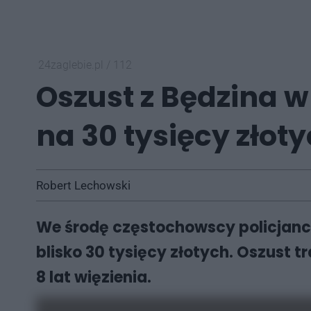
24zaglebie.pl
/
112
Oszust z Będzina 
na 30 tysięcy złoty
Robert Lechowski
We środę częstochowscy policjanci
blisko 30 tysięcy złotych. Oszust tr
8 lat więzienia.