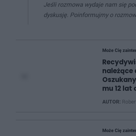
Jeśli rozmowa wydaje nam się pod
dyskusję. Poinformujmy o rozmowi
Może Cię zainte
Recydywi
należące 
Oszukanyc
mu 12 lat 
AUTOR:
Rober
Może Cię zainte