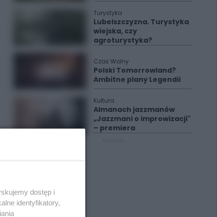
Turystyka
Lubelszczyzna. Turystyka
wiejska, czy
agroturystyka?
Czas Wolny
Polski Tomorrowland?
Ambitne plany Legendii
Kultura
Almanach jazzmanów
„Jazzmani o improwizacji"
– premiera
REKLAMA
yskujemy dostęp i
lne identyfikatory,
iania