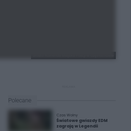
źródło: Komenda Miejska Policji w Częstochowie
REKLAMA
Polecane
Czas Wolny
Światowe gwiazdy EDM
zagrają w Legendii