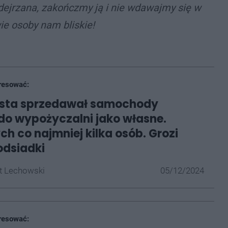
ejrzana, zakończmy ją i nie wdawajmy się w
e osoby nam bliskie!
resować:
sta sprzedawał samochody
do wypożyczalni jako własne.
h co najmniej kilka osób. Grozi
odsiadki
t Lechowski
05/12/2024
resować: