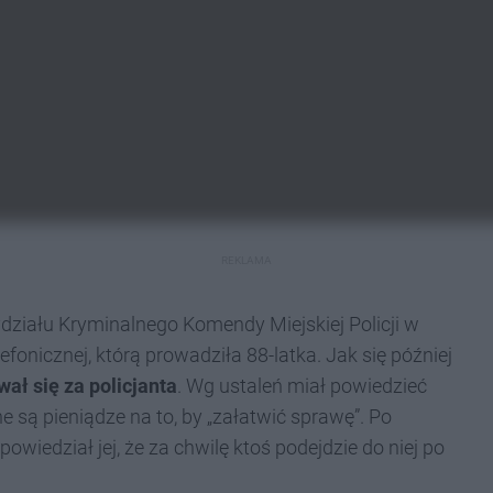
REKLAMA
ydziału Kryminalnego Komendy Miejskiej Policji w
onicznej, którą prowadziła 88-latka. Jak się później
ał się za policjanta
. Wg ustaleń miał powiedzieć
e są pieniądze na to, by „załatwić sprawę”. Po
owiedział jej, że za chwilę ktoś podejdzie do niej po