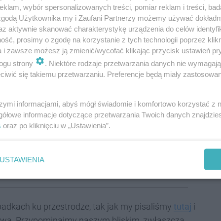
klam, wybór spersonalizowanych treści, pomiar reklam i treści, bad
 zgodą Użytkownika my i Zaufani Partnerzy możemy używać dokład
az aktywnie skanować charakterystykę urządzenia do celów identyfi
ndy Miejskiej Policji w Częstochowie podkomisarz
ść, prosimy o zgodę na korzystanie z tych technologii poprzez klikn
a i zawsze możesz ją zmienić/wycofać klikając przycisk ustawień pr
ogu strony
. Niektóre rodzaje przetwarzania danych nie wymagaj
policyjnego aresztu. Dzień później prokurator
iwić się takiemu przetwarzaniu. Preferencje będą miały zastosowania
grożone jest karą pozbawienia wolności od 6
ek zapobiegawczy w postaci policyjnego dozoru.
szymi informacjami, abyś mógł świadomie i komfortowo korzystać z
jonowa Częstochowa-Południe w Częstochowie.
gółowe informacje dotyczące przetwarzania Twoich danych znajdzi
s
oraz po kliknięciu w „Ustawienia”.
iału Kryminalnego KMP w Częstochowie z Komendą
USTAWIENIA
padkach ku przestrodze, tak jak my pisaliśmy
tutaj
i
ustwa. Przypominajmy naszym bliskim, zwłaszcza