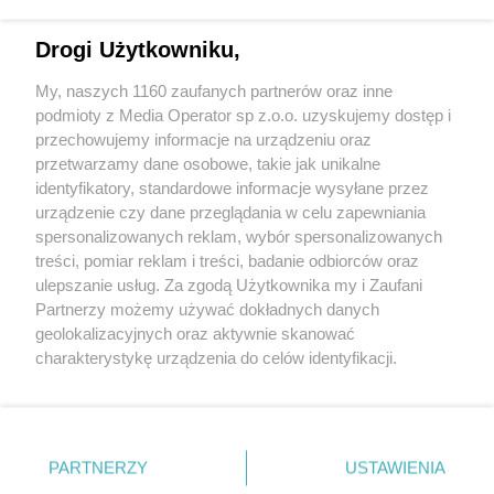
Drogi Użytkowniku,
My, naszych 1160 zaufanych partnerów oraz inne
Wydawca mediów
lokalnych
podmioty z Media Operator sp z.o.o. uzyskujemy dostęp i
przechowujemy informacje na urządzeniu oraz
przetwarzamy dane osobowe, takie jak unikalne
identyfikatory, standardowe informacje wysyłane przez
urządzenie czy dane przeglądania w celu zapewniania
spersonalizowanych reklam, wybór spersonalizowanych
Nie zapomnij
treści, pomiar reklam i treści, badanie odbiorców oraz
zapoznać się z:
polityką prywatności
ulepszanie usług. Za zgodą Użytkownika my i Zaufani
Twoje
miasto
Skontaktuj się
z nami
Partnerzy możemy używać dokładnych danych
Piekary Śląskie
Kontakt
geolokalizacyjnych oraz aktywnie skanować
Chorzów
Redakcja
charakterystykę urządzenia do celów identyfikacji.
Tarnowskie Góry
Newsletter
Ruda Śląska
Reklama
Ponieważ cenimy Twoją prywatność, prosimy o zgodę na
Świętochłowice
korzystanie z tych technologii poprzez kliknięcie
Tychy
„Akceptuję”. Zgoda jest dobrowolna i zawsze możesz ją
Bytom
Katowice
zmienić/wycofać klikając przycisk ustawień prywatności
PARTNERZY
USTAWIENIA
Gliwice
znajdujący się w lewym dolnym rogu strony
. Niektóre
Zabrze