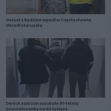
Oszust z Będzina wpadł w Częstochowie.
Okradł staruszkę
Dwóch zabrzan oszukało 91-letnią
sosnowiczankę na 44 tysiące