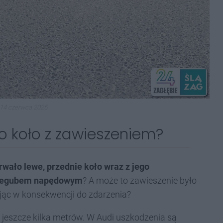
14 czerwca 2025.
ło koło z zawieszeniem?
wało lewe, przednie koło wraz z jego
przegubem napędowym
? A może to zawieszenie było
ąc w konsekwencji do zdarzenia?
 jeszcze kilka metrów. W Audi uszkodzenia są