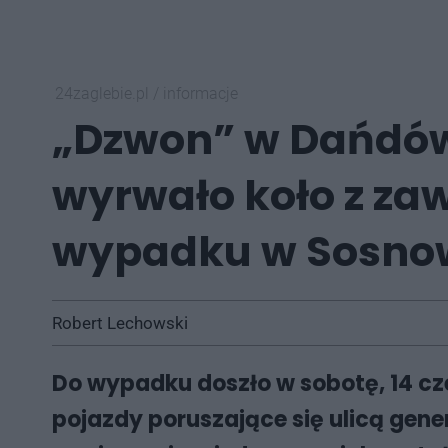
24zaglebie.pl
/
informacje
„Dzwon” w Dańdówce
wyrwało koło z za
wypadku w Sosno
Robert Lechowski
Do wypadku doszło w sobotę, 14 cz
pojazdy poruszające się ulicą gen