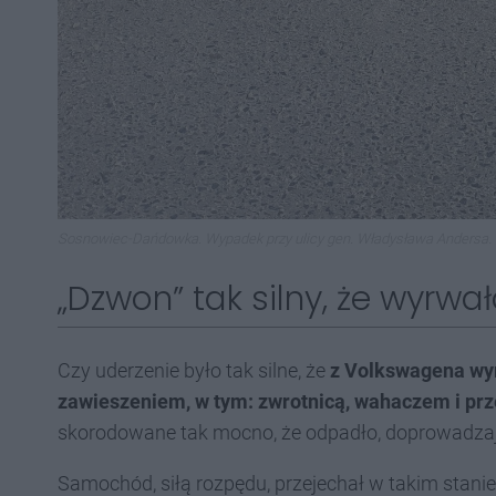
Sosnowiec-Dańdowka. Wypadek przy ulicy gen. Władysława Andersa. 
„Dzwon” tak silny, że wyrwa
Czy uderzenie było tak silne, że
z Volkswagena wyr
zawieszeniem, w tym: zwrotnicą, wahaczem i 
skorodowane tak mocno, że odpadło, doprowadzaj
Samochód, siłą rozpędu, przejechał w takim stanie