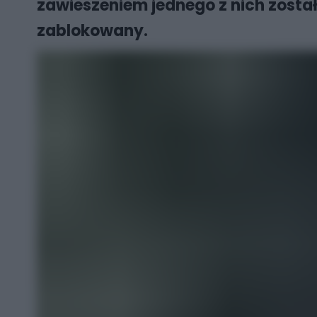
zawieszeniem jednego z nich został
zablokowany.