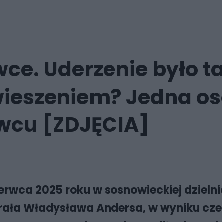
. Uderzenie było tak
wieszeniem? Jedna os
wcu [ZDJĘCIA]
erwca 2025 roku w sosnowieckiej dzieln
erała Władysława Andersa, w wyniku cze