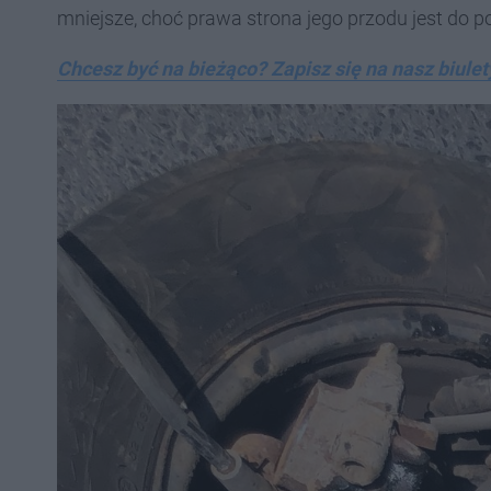
mniejsze, choć prawa strona jego przodu jest do 
Chcesz być na bieżąco? Zapisz się na nasz biulet