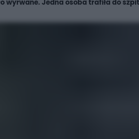
o wyrwane. Jedna osoba trafiła do szpit