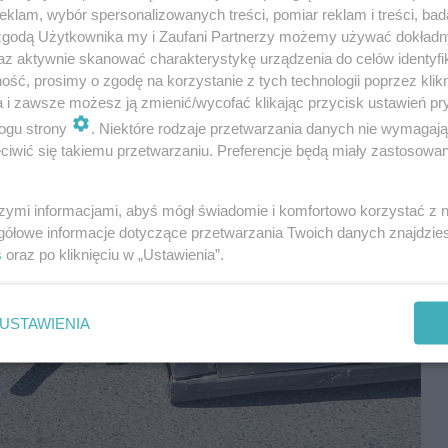
klam, wybór spersonalizowanych treści, pomiar reklam i treści, bad
 zgodą Użytkownika my i Zaufani Partnerzy możemy używać dokład
az aktywnie skanować charakterystykę urządzenia do celów identyfi
ść, prosimy o zgodę na korzystanie z tych technologii poprzez klikn
a i zawsze możesz ją zmienić/wycofać klikając przycisk ustawień pr
ogu strony
. Niektóre rodzaje przetwarzania danych nie wymagaj
iwić się takiemu przetwarzaniu. Preferencje będą miały zastosowania
szymi informacjami, abyś mógł świadomie i komfortowo korzystać z
gółowe informacje dotyczące przetwarzania Twoich danych znajdzi
s
oraz po kliknięciu w „Ustawienia”.
USTAWIENIA