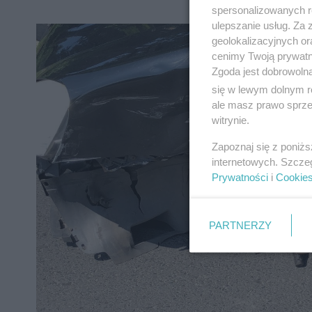
spersonalizowanych re
ulepszanie usług. Za
geolokalizacyjnych or
cenimy Twoją prywatno
Zgoda jest dobrowoln
się w lewym dolnym r
ale masz prawo sprzec
witrynie.
Zapoznaj się z poniż
internetowych. Szcze
Prywatności
i
Cookie
PARTNERZY