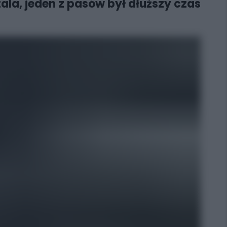
ala, jeden z pasów był dłuższy czas