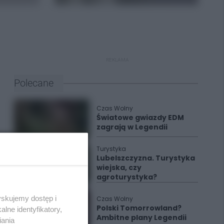
REKLAMA
Polecane
Czas Wolny
Światowe gwiazdy EDM
zagrają w Legendii
Turystyka
Lubelszczyzna. Turystyka
wiejska, czy
agroturystyka?
yskujemy dostęp i
Czas Wolny
Polski Tomorrowland?
lne identyfikatory,
Ambitne plany Legendii
iania