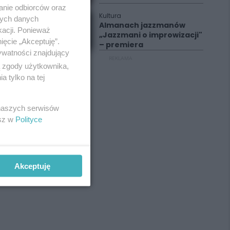
anie odbiorców oraz
Kultura
nych danych
Almanach jazzmanów
kacji. Ponieważ
„Jazzmani o improwizacji"
ięcie „Akceptuję”.
– premiera
ywatności znajdujący
REKLAMA
ą zgody użytkownika,
 tylko na tej
 naszych serwisów
esz w
Polityce
Akceptuję