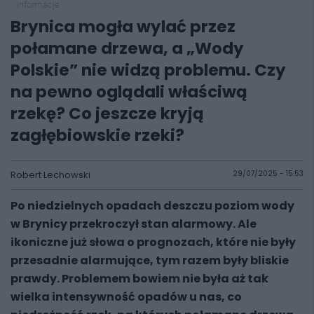
informacje
Brynica mogła wylać przez
połamane drzewa, a „Wody
Polskie” nie widzą problemu. Czy
na pewno oglądali właściwą
rzekę? Co jeszcze kryją
zagłębiowskie rzeki?
Robert Lechowski
29/07/2025 - 15:53
Po niedzielnych opadach deszczu poziom wody
w Brynicy przekroczył stan alarmowy. Ale
ikoniczne już słowa o prognozach, które nie były
przesadnie alarmujące, tym razem były bliskie
prawdy. Problemem bowiem nie była aż tak
wielka intensywność opadów u nas, co