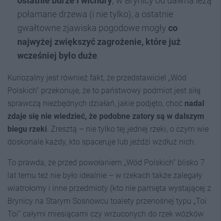
ostatnie burze i wichury
; w Brynicy od dawna leżą
połamane drzewa (i nie tylko), a ostatnie
gwałtowne zjawiska pogodowe mogły
co
najwyżej zwiększyć zagrożenie, które już
wcześniej było duże
.
Kuriozalny jest również fakt, że przedstawiciel „Wód
Polskich” przekonuje, że to państwowy podmiot jest siłą
sprawczą niezbędnych działań, jakie podjęto, choć
nadal
zdaje się nie wiedzieć, że podobne zatory są w dalszym
biegu rzeki
. Zresztą – nie tylko tej jednej rzeki, o czym wie
doskonale każdy, kto spaceruje lub jeździ wzdłuż nich.
To prawda, że przed powołaniem „Wód Polskich” blisko 7
lat temu też nie było idealnie – w rzekach także zalegały
wiatrołomy i inne przedmioty (kto nie pamięta wystającej z
Brynicy na Starym Sosnowcu toalety przenośnej typu „Toi
Toi” całymi miesiącami czy wrzuconych do rzek wózków