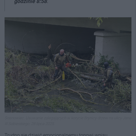
godzinie 8:58
.
Sosnowiec. Usuwanie zalegających w korycie Brynicy drzew na ulicy Jana
III Sobieskiego. 28 lipca 2025.
Trudno się dziwić emocjonalnemu tonowi wpisu