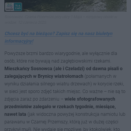
Sosnowiec. Czarna Przemsza przy ulicy 1 Maja – nietypowy obiekt w
wodzie. 12 czerwca 2025.
Chcesz być na bieżąco? Zapisz się na nasz biuletyn
informacyjny!
Powyższe brzmi bardzo wiarygodnie, ale wyłącznie dla
osób, które nie bywają nad zagłębiowskimi rzekami.
Mieszkańcy Sosnowca (ale i Czeladzi) od dawna pisali o
zalegających w Brynicy wiatrołomach
(połamanych w
wyniku działania silnego wiatru drzewach) w korycie rzeki,
w sieci jest sporo zdjęć takich miejsc. Co ważne – nie są to
zdjęcia zaraz po zdarzeniu –
wiele sfotografowanych
przedmiotów zalegało w rzekach tygodnie, miesiące,
nawet lata
(jak widoczna powyżej konstrukcja namiotu lub
parawanu w Czarnej Przemszy, którą już w dużej części
przykrył muł). Nie wydaje się możliwe, by ktokolwiek, kto