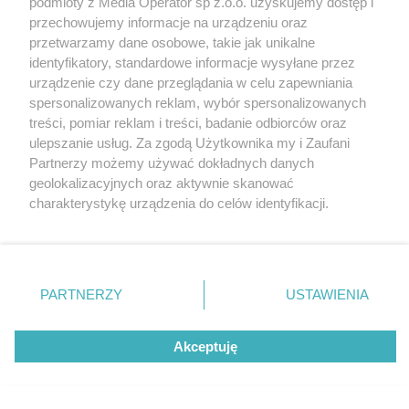
podmioty z Media Operator sp z.o.o. uzyskujemy dostęp i
przechowujemy informacje na urządzeniu oraz
przetwarzamy dane osobowe, takie jak unikalne
identyfikatory, standardowe informacje wysyłane przez
urządzenie czy dane przeglądania w celu zapewniania
spersonalizowanych reklam, wybór spersonalizowanych
treści, pomiar reklam i treści, badanie odbiorców oraz
ulepszanie usług. Za zgodą Użytkownika my i Zaufani
Partnerzy możemy używać dokładnych danych
geolokalizacyjnych oraz aktywnie skanować
Może Cię zainteresować:
charakterystykę urządzenia do celów identyfikacji.
Znowu niż genueński. Opady deszczu
Ponieważ cenimy Twoją prywatność, prosimy o zgodę na
powodują zalania w woj. śląskim.
korzystanie z tych technologii poprzez kliknięcie
„Akceptuję”. Zgoda jest dobrowolna i zawsze możesz ją
Ewakuacja harcerzy w Beskidach
zmienić/wycofać klikając przycisk ustawień prywatności
PARTNERZY
USTAWIENIA
znajdujący się w lewym dolnym rogu strony
. Niektóre
AUTOR:
Tomasz Borówka
27/07/2025
rodzaje przetwarzania danych nie wymagają zgody
Akceptuję
użytkownika, ale masz prawo sprzeciwić się takiemu
przetwarzaniu. Preferencje będą miały zastosowania tylko
na tej witrynie.