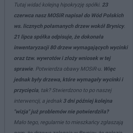
Tutaj widać kolejną hipokryzję spółki.
23
czerwca nasz MOSiR napisał do Wód Polskich
ws. licznych połamanych drzew wokół Brynicy
.
21 lipca spółka odpisuje, że dokonała
inwentaryzacji 80 drzew wymagających wycinki
oraz tzw. wywrotów i złoży wniosek w tej
sprawie
. Potwierdza obawy MOSiR-u.
Więc
jednak były drzewa, które wymagały wycinki i
przycięcia
, tak? Stwierdzono to po naszej
interwencji, a jednak
3 dni później kolejna
"wizja" już problemów nie potwierdziła?
Mało tego, regularnie to mieszkańcy zgłaszają
nam, że drzewa zalegają w Brynicy, że gałęzie