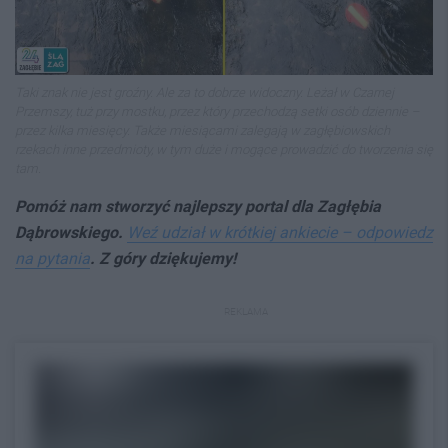
Taki znak nie jest groźny. Ale za to dobrze widoczny. Leżał w Czarnej
Przemszy, tuż przy mostku, przez który przechodzą setki osób dziennie –
przez kilka miesięcy. Także miesiącami zalegają w zagłębiowskich
rzekach inne przedmioty, w tym duże i mogące prowadzić do tworzenia się
tam.
Pomóż nam stworzyć najlepszy portal dla Zagłębia
Dąbrowskiego.
Weź udział w krótkiej ankiecie – odpowiedz
na pytania
. Z góry dziękujemy!
REKLAMA