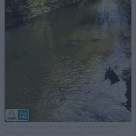
Sosnowiec. Czarna Przemsza przy ulicy Władysława Warneńczyka –
nietypowy obiekt w wodzie (namiot, parawan?). 19 kwietnia 2025.