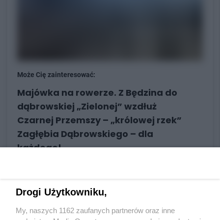
Może Cię zainteresować:
Majówka na rowerze. Z Będzina do
dąbrowskiej „Zielonej” wzdłuż
Czarnej Przemszy – „królowej rzek”
Zagłębia Dąbrowskiego – dla
każdego!
AUTOR:
Robert Lechowski
02/05/2025
Drogi Użytkowniku,
My, naszych 1162 zaufanych partnerów oraz inne