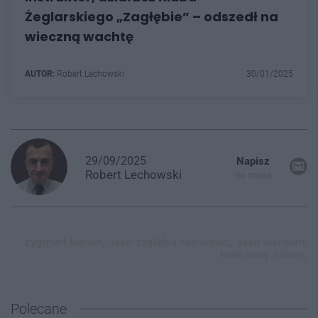
Żeglarskiego „Zagłębie” – odszedł na
wieczną wachtę
AUTOR:
Robert Lechowski
30/01/2025
29/09/2025
Napisz
Robert
Lechowski
do mnie
zygmunt biernat,
teatr zagłębia sosnowiec,
teatr ateneum,
teatr nowy zabrze,
Polecane