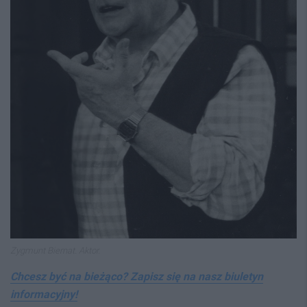
Zygmunt Biernat. Aktor.
Chcesz być na bieżąco? Zapisz się na nasz biuletyn
informacyjny!