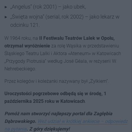
„Angelus” (rok 2001) – jako ubek,
„Święta wojna” (serial, rok 2002) – jako lekarz w
odcinku 121.
W 1964 roku, na
II Festiwalu Teatrów Lalek w Opolu,
otrzymał wyróżnienie
za rolę Wąsika w przedstawieniu
Śląskiego Teatru Lalki i Aktora «Ateneum» w Katowicach
„Przygody Piotrusia” według José Géala, w reżyserii W.
Nehrebeckiego.
Przez kolegów i koleżanki nazywany był „Zylkiem”.
Uroczystości pogrzebowe odbędą się w środę, 1
października 2025 roku w Katowicach
.
Pomóż nam stworzyć najlepszy portal dla Zagłębia
Dąbrowskiego.
Weź udział w krótkiej ankiecie – odpowiedz
na pytania
. Z góry dziękujemy!