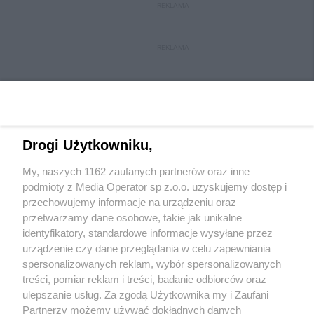
REKLAMA
REKLAMA
Drogi Użytkowniku,
My, naszych 1162 zaufanych partnerów oraz inne
Wydawca mediów
lokalnych
podmioty z Media Operator sp z.o.o. uzyskujemy dostęp i
przechowujemy informacje na urządzeniu oraz
przetwarzamy dane osobowe, takie jak unikalne
identyfikatory, standardowe informacje wysyłane przez
urządzenie czy dane przeglądania w celu zapewniania
spersonalizowanych reklam, wybór spersonalizowanych
Nie zapomnij
treści, pomiar reklam i treści, badanie odbiorców oraz
zapoznać się z:
polityką prywatności
ulepszanie usług. Za zgodą Użytkownika my i Zaufani
Twoje
miasto
Skontakuj się
z nami
Partnerzy możemy używać dokładnych danych