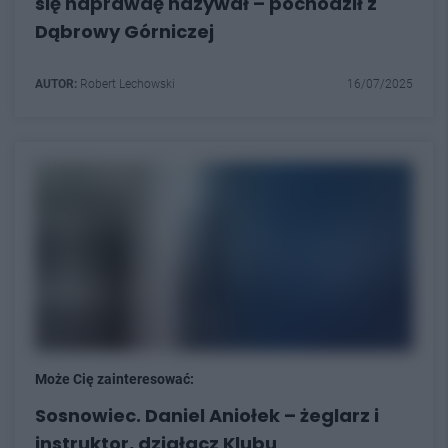
się naprawdę nazywał – pochodził z
Dąbrowy Górniczej
AUTOR:
Robert Lechowski
16/07/2025
Może Cię zainteresować:
Sosnowiec. Daniel Aniołek – żeglarz i
instruktor, działacz Klubu