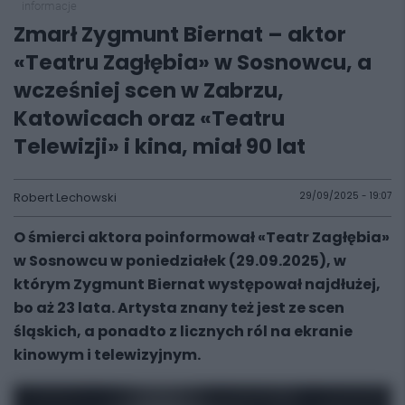
informacje
Zmarł Zygmunt Biernat – aktor
«Teatru Zagłębia» w Sosnowcu, a
wcześniej scen w Zabrzu,
Katowicach oraz «Teatru
Telewizji» i kina, miał 90 lat
Robert Lechowski
29/09/2025 - 19:07
O śmierci aktora poinformował «Teatr Zagłębia»
w Sosnowcu w poniedziałek (29.09.2025), w
którym Zygmunt Biernat występował najdłużej,
bo aż 23 lata. Artysta znany też jest ze scen
śląskich, a ponadto z licznych ról na ekranie
kinowym i telewizyjnym.