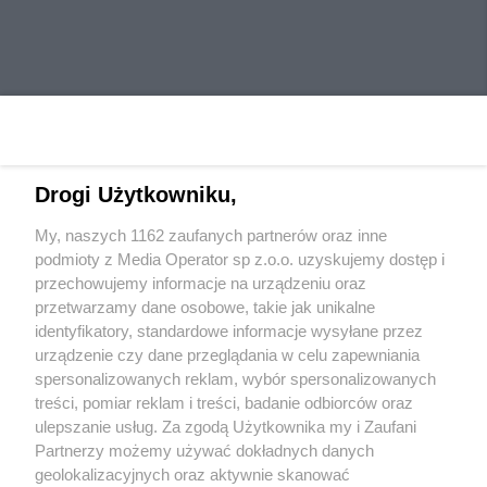
Drogi Użytkowniku,
My, naszych 1162 zaufanych partnerów oraz inne
Wydawca mediów
lokalnych
podmioty z Media Operator sp z.o.o. uzyskujemy dostęp i
przechowujemy informacje na urządzeniu oraz
przetwarzamy dane osobowe, takie jak unikalne
identyfikatory, standardowe informacje wysyłane przez
urządzenie czy dane przeglądania w celu zapewniania
spersonalizowanych reklam, wybór spersonalizowanych
Nie zapomnij
treści, pomiar reklam i treści, badanie odbiorców oraz
zapoznać się z:
polityką prywatności
ulepszanie usług. Za zgodą Użytkownika my i Zaufani
Twoje
miasto
Skontaktuj się
z nami
Partnerzy możemy używać dokładnych danych
Piekary Śląskie
Kontakt
geolokalizacyjnych oraz aktywnie skanować
Chorzów
Redakcja