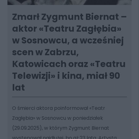
Zmarł Zygmunt Biernat –
aktor «Teatru Zagłębia»
w Sosnowcu, a wcześniej
scen w Zabrzu,
Katowicach oraz «Teatru
Telewizji» i kina, miał 90
lat
O śmierci aktora poinformował «Teatr
Zagłębia» w Sosnowcu w poniedziałek
(29.09.2025), w którym Zygmunt Biernat
występował najdłużej, bo aż 23 lata. Artysta