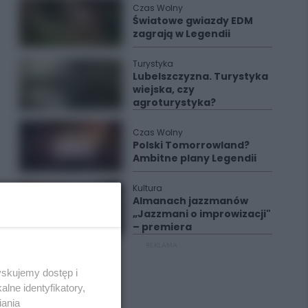
Czas Wolny
Światowe gwiazdy EDM
zagrają w Legendii
Turystyka
Lubelszczyzna. Turystyka
wiejska, czy
agroturystyka?
Czas Wolny
Polski Tomorrowland?
Ambitne plany Legendii
Kultura
Almanach jazzmanów
„Jazzmani o improwizacji"
– premiera
REKLAMA
yskujemy dostęp i
lne identyfikatory,
iania