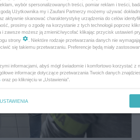
klam, wybór spersonalizowanych treści, pomiar reklam i treści, bad
 zgodą Użytkownika my i Zaufani Partnerzy możemy używać dokład
az aktywnie skanować charakterystykę urządzenia do celów identyfi
ść, prosimy o zgodę na korzystanie z tych technologii poprzez klikn
a i zawsze możesz ją zmienić/wycofać klikając przycisk ustawień pr
ogu strony
. Niektóre rodzaje przetwarzania danych nie wymagaj
iwić się takiemu przetwarzaniu. Preferencje będą miały zastosowania
szymi informacjami, abyś mógł świadomie i komfortowo korzystać z
gółowe informacje dotyczące przetwarzania Twoich danych znajdzi
s
oraz po kliknięciu w „Ustawienia”.
USTAWIENIA