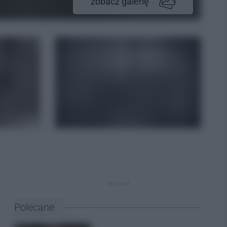
zobacz galerię
REKLAMA
Polecane