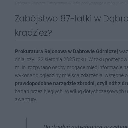
Dąbrowa Górnicza. Zatrzymanie 41-latka podejrzanego o zabójstwo 87-l
Zabójstwo 87-latki w Dąbro
kradzież?
Prokuratura Rejonowa w Dąbrowie Górniczej
wsz
dnia, czyli 22 sierpnia 2025 roku. W toku postę
m. in. rozpytano osoby mogące mieć informacje n
wykonano oględziny miejsca zdarzenia, wstępne o
prawdopodobne narzędzie zbrodni, czyli nóż z d
badań przez biegłych. Według dotychczasowych us
awantury.
„Do działań natychmiast przystąpi