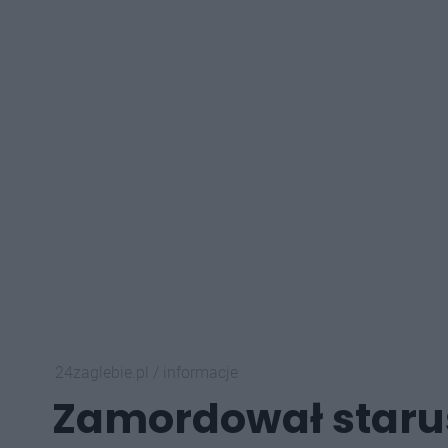
24zaglebie.pl
/
informacje
Zamordował starusz