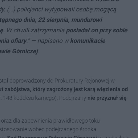
. (…) policjanci wytypowali osobę mogącą
ępnego dnia, 22 sierpnia, mundurowi
ę
. W chwili zatrzymania
posiadał on przy sobie
ia ofiary
.” — napisano w
komunikacie
owie Górniczej
.
tał doprowadzony do Prokuratury Rejonowej w
ut zabójstwa, który zagrożony jest karą więzienia od
t. 148 kodeksu karnego). Podejrzany
nie przyznał się
 oraz dla zapewnienia prawidłowego toku
zastosowanie wobec podejrzanego środka
go.
Sąd Rejonowy w Dąbrowie Górniczej
przychylił się