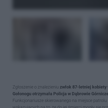
Zgłoszenie o znalezieniu
zwłok 87-letniej kobiety
Gołonogu otrzymała Policja w Dąbrowie Górniczej
Funkcjonariusze skierowanego na miejsce patrolu 
wskazujących na to, że do jej śmierci mogły się pr