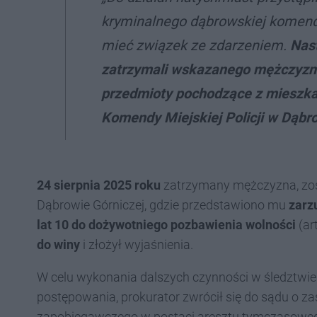
kryminalnego dąbrowskiej komendy
mieć związek ze zdarzeniem.
Nast
zatrzymali wskazanego mężczyzn
przedmioty pochodzące z mieszkan
Komendy Miejskiej Policji w Dąbr
24 sierpnia 2025 roku
zatrzymany mężczyzna, zos
Dąbrowie Górniczej, gdzie przedstawiono mu
zarz
lat 10 do dożywotniego pozbawienia wolności
(ar
do winy
i złożył wyjaśnienia.
W celu wykonania dalszych czynności w śledztwie
postępowania, prokurator zwrócił się do sądu o 
zapobiegawczego w postaci aresztu tymczasowe