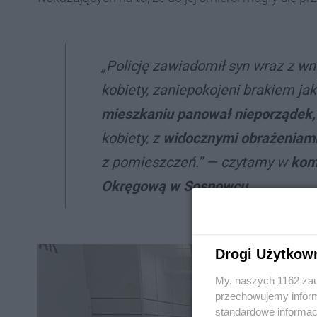
„Policję zawiadomił syn wraz z wn
kobiety, zaniepokojeni brakiem j
mieszkaniu panował nieporządek, 
kobiety, z
widocznymi obrażeniam
z pomieszczeń.” — czytamy w
kom
Okręgową w Sosnowcu
.
Drogi Użytkow
My, naszych 1162 zau
przechowujemy informa
standardowe informac