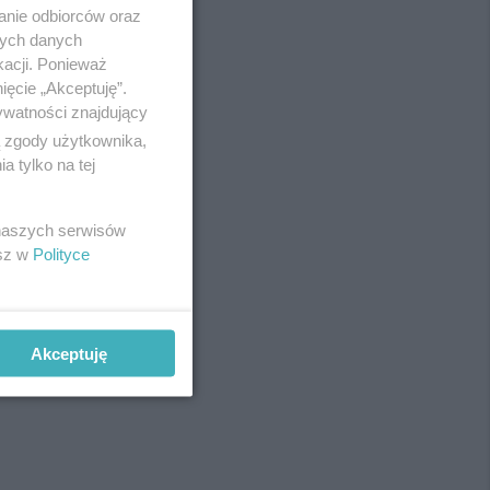
anie odbiorców oraz
nych danych
kacji. Ponieważ
ięcie „Akceptuję”.
ywatności znajdujący
ą zgody użytkownika,
 tylko na tej
 naszych serwisów
esz w
Polityce
Akceptuję