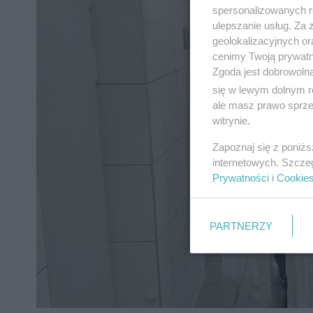
spersonalizowanych re
ulepszanie usług. Za
geolokalizacyjnych or
cenimy Twoją prywatno
Zgoda jest dobrowoln
się w lewym dolnym r
ale masz prawo sprzec
witrynie.
Zapoznaj się z poniż
internetowych. Szcze
Prywatności
i
Cookie
PARTNERZY