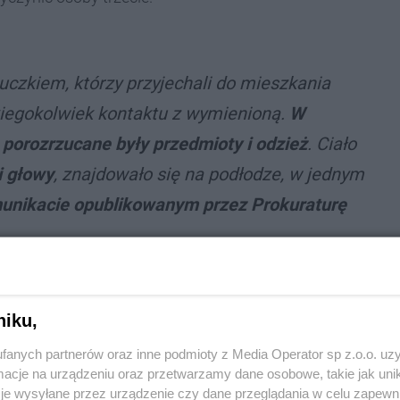
uczkiem, którzy przyjechali do mieszkania
akiegokolwiek kontaktu z wymienioną.
W
porozrzucane były przedmioty i odzież
. Ciało
i głowy
, znajdowało się na podłodze, w jednym
unikacie opublikowanym przez Prokuraturę
niku,
fanych partnerów oraz inne podmioty z Media Operator sp z.o.o. uz
cje na urządzeniu oraz przetwarzamy dane osobowe, takie jak unika
je wysyłane przez urządzenie czy dane przeglądania w celu zapewn