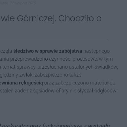
atki. 22 sierpnia 2025.
wie Górniczej. Chodziło o
częła
śledztwo w sprawie zabójstwa
następnego
powania przeprowadzono czynności procesowe, w tym
a temat sprawcy, przesłuchano ustalonych świadków,
ględziny zwłok, zabezpieczono także
rewniana rękojeścią
oraz zabezpieczono materiał do
taleń żaden z sąsiadów ofiary nie słyszał odgłosów
ł prokurator oraz funkcjonariusze z wydziału