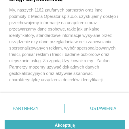
Wstrząsająca zbrodnia w Dąbrowie Górniczej.
FOTO + VIDEO
My, naszych 1162 zaufanych partnerów oraz inne
Wydawca mediów
lokalnych
podmioty z Media Operator sp z.o.o. uzyskujemy dostęp i
przechowujemy informacje na urządzeniu oraz
przetwarzamy dane osobowe, takie jak unikalne
4 / 6
identyfikatory, standardowe informacje wysyłane przez
urządzenie czy dane przeglądania w celu zapewniania
Dąbrowa Górnicza.
spersonalizowanych reklam, wybór spersonalizowanych
Nie zapomnij
Zatrzymanie 41-latka
treści, pomiar reklam i treści, badanie odbiorców oraz
zapoznać się z:
polityką prywatności
ulepszanie usług. Za zgodą Użytkownika my i Zaufani
Twoje
miasto
Skontakuj się
z nami
podejrzanego o zabójstwo
Partnerzy możemy używać dokładnych danych
Piekary Śląskie
Kontakt
geolokalizacyjnych oraz aktywnie skanować
Chorzów
Redakcja
87-latki. 22 sierpnia 2025.
charakterystykę urządzenia do celów identyfikacji.
Tarnowskie Góry
Newsletter
Ruda Śląska
Reklama
Ponieważ cenimy Twoją prywatność, prosimy o zgodę na
Świętochłowice
korzystanie z tych technologii poprzez kliknięcie
Tychy
„Akceptuję”. Zgoda jest dobrowolna i zawsze możesz ją
Bytom
Katowice
zmienić/wycofać klikając przycisk ustawień prywatności
REKLAMA
PARTNERZY
USTAWIENIA
Gliwice
znajdujący się w lewym dolnym rogu strony
. Niektóre
Zabrze
Zagłębie
rodzaje przetwarzania danych nie wymagają zgody
użytkownika, ale masz prawo sprzeciwić się takiemu
Akceptuję