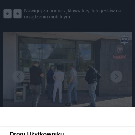
REKLAMA
Nawiguj za pomocą klawiatury, lub gestów na
urządzeniu mobilnym.
fot: źródło: Komenda Miejska Policji w Dąbrowie Górniczej
Zamordował staruszkę z rodziny, by ją okraść?
Drogi Użytkowniku,