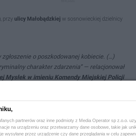
REKLAMA
u
, przy
ulicy Małobądzkiej
w sosnowieckiej dzielnicy
zgłoszenie o poszkodowanej kobiecie. (…)
ryminalny charakter zdarzenia” — relacjonował
iej Mysłek w imieniu Komendy Miejskiej Policji
u
.
niku,
edwie wyszedł z
fanych partnerów oraz inne podmioty z Media Operator sp z.o.o. uz
cje na urządzeniu oraz przetwarzamy dane osobowe, takie jak unika
je wysyłane przez urządzenie czy dane przeglądania w celu zapewn