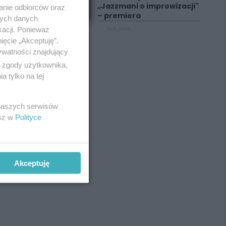
„Jazzmani o improwizacji"
anie odbiorców oraz
– premiera
nych danych
kacji. Ponieważ
REKLAMA
ięcie „Akceptuję”.
ywatności znajdujący
ą zgody użytkownika,
 tylko na tej
 naszych serwisów
esz w
Polityce
Akceptuję