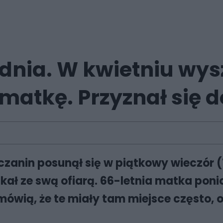
nia. W kwietniu wysze
matkę. Przyznał się d
anin posunął się w piątkowy wieczór (
kał ze swą ofiarą. 66-letnia matka poni
 mówią, że te miały tam miejsce często