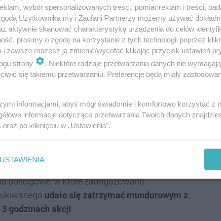
klam, wybór spersonalizowanych treści, pomiar reklam i treści, bad
 zgodą Użytkownika my i Zaufani Partnerzy możemy używać dokład
az aktywnie skanować charakterystykę urządzenia do celów identyfi
biety pod powyższym adresem, dyżurny KMP w
ść, prosimy o zgodę na korzystanie z tych technologii poprzez klikn
e dotarli na miejsce, musieli siłowo wejść do lokalu
a i zawsze możesz ją zmienić/wycofać klikając przycisk ustawień pr
ogu strony
. Niektóre rodzaje przetwarzania danych nie wymagaj
iwić się takiemu przetwarzaniu. Preferencje będą miały zastosowania
kobietę, która nie dawała oznak życia, wobec czego
ni przybyłemu wkrótce na miejsce zespołowi
szymi informacjami, abyś mógł świadomie i komfortowo korzystać z
ócić pokrzywdzonej funkcji życiowych
.
gółowe informacje dotyczące przetwarzania Twoich danych znajdzi
s
oraz po kliknięciu w „Ustawienia”.
owych.
eniem może mieć syn kobiety, który od kilku dni
USTAWIENIA
ako prawdopodobnego sprawcy, policjanci
ania pościgowe, w które zaangażowano
szukiwanego
udało się zatrzymać mundurowym z
3 godzinach akcji
.