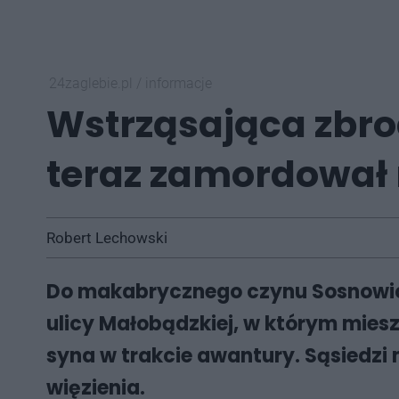
24zaglebie.pl
/
informacje
Wstrząsająca zbrod
teraz zamordował 
Robert Lechowski
Do makabrycznego czynu Sosnowicz
ulicy Małobądzkiej, w którym miesz
syna w trakcie awantury. Sąsiedzi
więzienia.