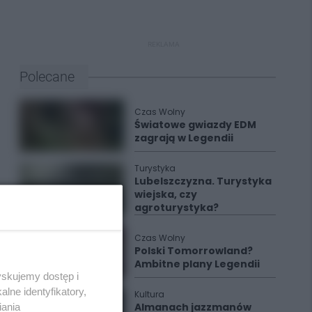
REKLAMA
Polecane
Czas Wolny
Światowe gwiazdy EDM
zagrają w Legendii
Turystyka
Lubelszczyzna. Turystyka
wiejska, czy
agroturystyka?
Czas Wolny
Polski Tomorrowland?
Ambitne plany Legendii
yskujemy dostęp i
lne identyfikatory,
Kultura
Almanach jazzmanów
iania