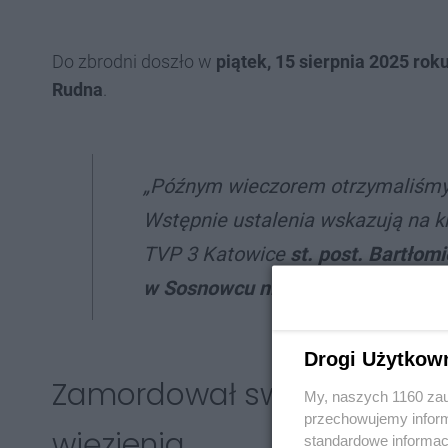
Do zbrodni doszło w
piątek, 15 sierpnia 2025 rok
Rudna
.
„Późnym wieczorem otrzymaliśmy 
Wstępnie ustalenia wskazują na k
TVP 3 Katowice
st. post. Bartłom
w Sosnowcu niedługo po zdarzeni
Drogi Użytkow
Zamordował swoją matkę, l
My, naszych 1160 zau
przechowujemy informa
więzienia
standardowe informac