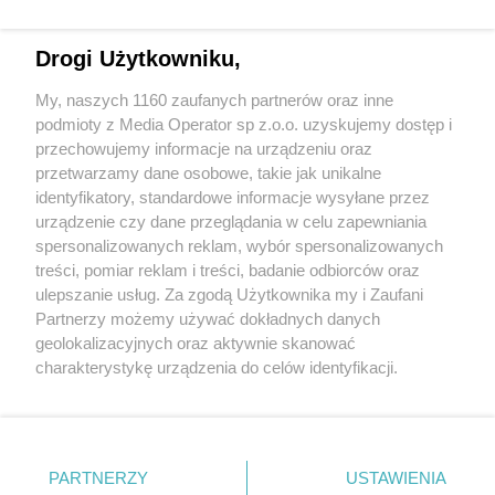
Drogi Użytkowniku,
My, naszych 1160 zaufanych partnerów oraz inne
Wydawca mediów
lokalnych
podmioty z Media Operator sp z.o.o. uzyskujemy dostęp i
przechowujemy informacje na urządzeniu oraz
przetwarzamy dane osobowe, takie jak unikalne
identyfikatory, standardowe informacje wysyłane przez
urządzenie czy dane przeglądania w celu zapewniania
spersonalizowanych reklam, wybór spersonalizowanych
Nie zapomnij
treści, pomiar reklam i treści, badanie odbiorców oraz
zapoznać się z:
polityką prywatności
ulepszanie usług. Za zgodą Użytkownika my i Zaufani
Twoje
miasto
Skontakuj się
z nami
Partnerzy możemy używać dokładnych danych
Piekary Śląskie
Kontakt
geolokalizacyjnych oraz aktywnie skanować
Chorzów
Redakcja
charakterystykę urządzenia do celów identyfikacji.
Tarnowskie Góry
Newsletter
Ruda Śląska
Reklama
Ponieważ cenimy Twoją prywatność, prosimy o zgodę na
Świętochłowice
korzystanie z tych technologii poprzez kliknięcie
Tychy
„Akceptuję”. Zgoda jest dobrowolna i zawsze możesz ją
Bytom
Katowice
zmienić/wycofać klikając przycisk ustawień prywatności
PARTNERZY
USTAWIENIA
Gliwice
znajdujący się w lewym dolnym rogu strony
. Niektóre