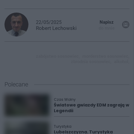
22/05/2025
Napisz
Robert
Lechowski
do mnie
zabójstwo sosnowiec,
morderstwo sosnowiec,
zbrodnia sosnowiec,
alkohol,
Polecane
Czas Wolny
Światowe gwiazdy EDM zagrają w
Legendii
Turystyka
Lubelszczyzna. Turystyka