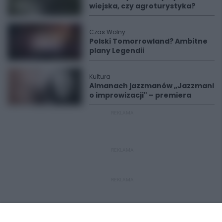
wiejska, czy agroturystyka?
Czas Wolny
Polski Tomorrowland? Ambitne
plany Legendii
Kultura
Almanach jazzmanów „Jazzmani
o improwizacji" – premiera
REKLAMA
REKLAMA
REKLAMA