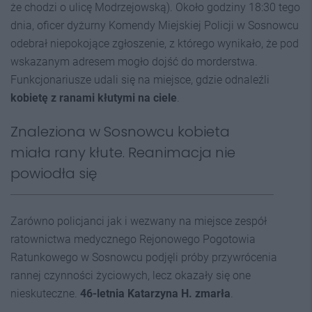
że chodzi o ulicę Modrzejowską). Około godziny 18:30 tego
dnia, oficer dyżurny Komendy Miejskiej Policji w Sosnowcu
odebrał niepokojące zgłoszenie, z którego wynikało, że pod
wskazanym adresem mogło dojść do morderstwa.
Funkcjonariusze udali się na miejsce, gdzie odnaleźli
kobietę z ranami kłutymi na ciele
.
Znaleziona w Sosnowcu kobieta
miała rany kłute. Reanimacja nie
powiodła się
Zarówno policjanci jak i wezwany na miejsce zespół
ratownictwa medycznego Rejonowego Pogotowia
Ratunkowego w Sosnowcu podjęli próby przywrócenia
rannej czynności życiowych, lecz okazały się one
nieskuteczne.
46-letnia Katarzyna H. zmarła
.