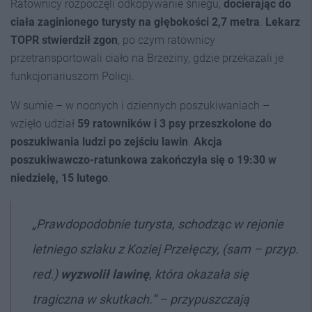
Ratownicy rozpoczęli odkopywanie śniegu,
docierając do
ciała zaginionego turysty na głębokości 2,7 metra
.
Lekarz
TOPR stwierdził zgon
, po czym ratownicy
przetransportowali ciało na Brzeziny, gdzie przekazali je
funkcjonariuszom Policji.
W sumie – w nocnych i dziennych poszukiwaniach –
wzięło udział
59 ratowników i 3 psy przeszkolone do
poszukiwania ludzi po zejściu lawin
.
Akcja
poszukiwawczo-ratunkowa zakończyła się o 19:30 w
niedzielę, 15 lutego
.
„Prawdopodobnie turysta, schodząc w rejonie
letniego szlaku z Koziej Przełęczy, (sam – przyp.
red.)
wyzwolił lawinę
, która okazała się
tragiczna w skutkach.” – przypuszczają