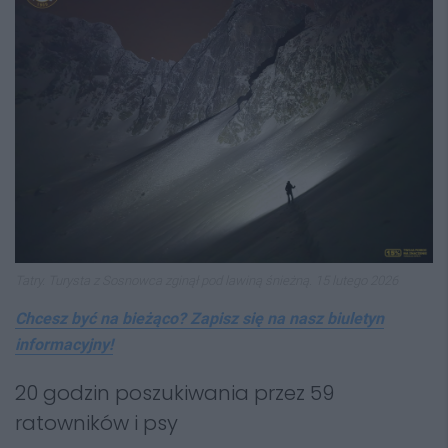
Tatry. Turysta z Sosnowca zginął pod lawiną śnieżną. 15 lutego 2026
Chcesz być na bieżąco? Zapisz się na nasz biuletyn
informacyjny!
20 godzin poszukiwania przez 59
ratowników i psy