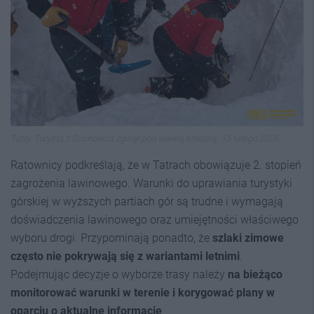
Tatry. Turysta z Sosnowca zginął pod lawiną śnieżną. 15 lutego 2026
Ratownicy podkreślają, że w Tatrach obowiązuje 2. stopień
zagrożenia lawinowego. Warunki do uprawiania turystyki
górskiej w wyższych partiach gór są trudne i wymagają
doświadczenia lawinowego oraz umiejętności właściwego
wyboru drogi. Przypominają ponadto, że
szlaki zimowe
często nie pokrywają się z wariantami letnimi
.
Podejmując decyzje o wyborze trasy należy
na bieżąco
monitorować warunki w terenie i korygować plany w
oparciu o aktualne informacje
.