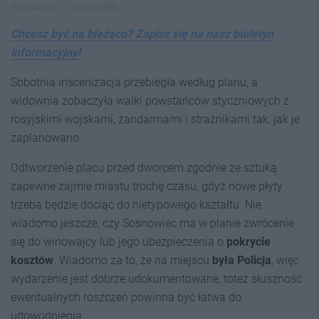
naprawiona. 7 lutego 2026.
Chcesz być na bieżąco? Zapisz się na nasz biuletyn
informacyjny!
Sobotnia inscenizacja przebiegła według planu, a
widownia zobaczyła walki powstańców styczniowych z
rosyjskimi wojskami, żandarmami i strażnikami tak, jak je
zaplanowano.
Odtworzenie placu przed dworcem zgodnie ze sztuką
zapewne zajmie miastu trochę czasu, gdyż nowe płyty
trzeba będzie dociąć do nietypowego kształtu. Nie
wiadomo jeszcze, czy Sosnowiec ma w planie zwrócenie
się do winowajcy lub jego ubezpieczenia o
pokrycie
kosztów
. Wiadomo za to, że na miejscu
była Policja
, więc
wydarzenie jest dobrze udokumentowane, toteż słuszność
ewentualnych roszczeń powinna być łatwa do
udowodnienia.