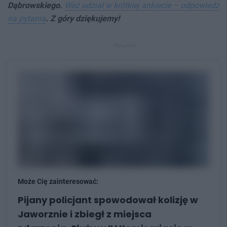
Dąbrowskiego.
Weź udział w krótkiej ankiecie – odpowiedz
na pytania
. Z góry dziękujemy!
REKLAMA
Może Cię zainteresować:
Pijany policjant spowodował kolizję w
Jaworznie i zbiegł z miejsca