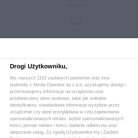
REKLAMA
REKLAMA
Drogi Użytkowniku,
My, naszych 1162 zaufanych partnerów oraz inne
Wydawca mediów
lokalnych
podmioty z Media Operator sp z.o.o. uzyskujemy dostęp i
przechowujemy informacje na urządzeniu oraz
przetwarzamy dane osobowe, takie jak unikalne
identyfikatory, standardowe informacje wysyłane przez
urządzenie czy dane przeglądania w celu zapewniania
spersonalizowanych reklam, wybór spersonalizowanych
Nie zapomnij
treści, pomiar reklam i treści, badanie odbiorców oraz
zapoznać się z:
polityką prywatności
ulepszanie usług. Za zgodą Użytkownika my i Zaufani
Twoje
miasto
Skontakuj się
z nami