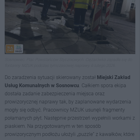
Sosnowiec. Plac Powstańców Styczniowych. Ciężarówka zapadła się do
fontanny. MZUK podczas tymczasowej naprawy. 6 lutego 2026.
Do zaradzenia sytuacji skierowany został
Miejski Zakład
Usług Komunalnych w Sosnowcu
. Całkiem spora ekipa
dostała zadanie zabezpieczenia miejsca oraz
prowizorycznej naprawy tak, by zaplanowane wydarzenia
mogły się odbyć. Pracownicy MZUK usunęli fragmenty
połamanych płyt. Następnie przestrzeń wypełnili workami z
piaskiem. Na przygotowanym w ten sposób
prowizorycznym podłożu ułożyli „puzzle” z kawałków, które