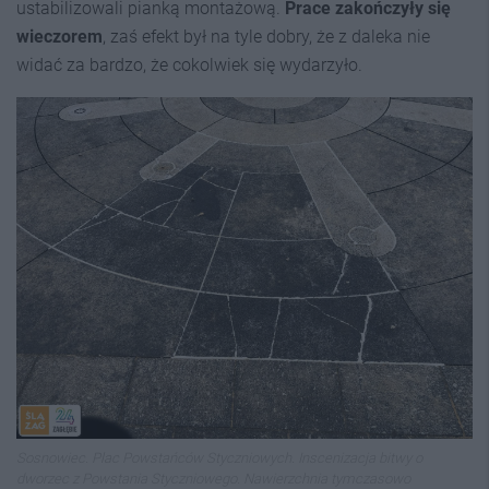
ustabilizowali pianką montażową.
Prace zakończyły się
wieczorem
, zaś efekt był na tyle dobry, że z daleka nie
widać za bardzo, że cokolwiek się wydarzyło.
Sosnowiec. Plac Powstańców Styczniowych. Inscenizacja bitwy o
dworzec z Powstania Styczniowego. Nawierzchnia tymczasowo