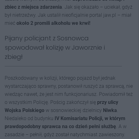
zbiec z miejsca zdarzenia
. Jak się okazało – uciekał, gdyż
był nietrzeźwy. Jak ustalił nieoficjalnie portal jaw.pl – miał
mieć
około 2 promili alkoholu we krwi!
Pijany policjant z Sosnowca
spowodował kolizję w Jaworznie i
zbiegł
Poszkodowany w kolizji, którego pojazd był jednak
wystarczająco sprawny, postanowił ruszyć za sprawcą, nie
wiedząc nawet, że jest nim funkcjonariusz. Powiadomił też
o wszystkim Policję. Pościg zakończył się
przy ulicy
Wojska Polskiego
w sosnowieckiej dzielnicy
Niwka
.
Niedaleko od budynku
IV Komisariatu Policji, w którym
prawdopodobny sprawca na co dzień pełni służbę
. A w
zasadzie – pełnił, gdyż został natychmiast zawieszony.