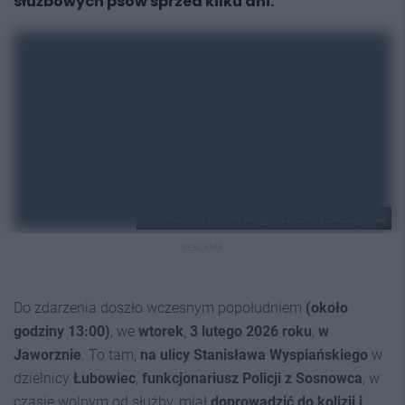
służbowych psów sprzed kilku dni.
fot.: Robert Lechowski @ ŚLĄZAG / 24Zagłębie
REKLAMA
Do zdarzenia doszło wczesnym popołudniem
(około
godziny 13:00)
, we
wtorek
,
3 lutego 2026 roku
,
w
Jaworznie
. To tam,
na ulicy Stanisława Wyspiańskiego
w
dzielnicy
Łubowiec
,
funkcjonariusz Policji z Sosnowca
, w
czasie wolnym od służby, miał
doprowadzić do kolizji i