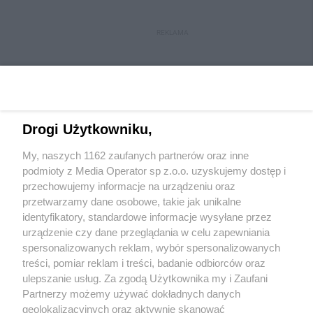
REKLAMA
Drogi Użytkowniku,
My, naszych 1162 zaufanych partnerów oraz inne
Wydawca mediów
lokalnych
podmioty z Media Operator sp z.o.o. uzyskujemy dostęp i
przechowujemy informacje na urządzeniu oraz
przetwarzamy dane osobowe, takie jak unikalne
identyfikatory, standardowe informacje wysyłane przez
urządzenie czy dane przeglądania w celu zapewniania
spersonalizowanych reklam, wybór spersonalizowanych
Nie zapomnij
treści, pomiar reklam i treści, badanie odbiorców oraz
zapoznać się z:
polityką prywatności
ulepszanie usług. Za zgodą Użytkownika my i Zaufani
Twoje
miasto
Skontakuj się
z nami
Partnerzy możemy używać dokładnych danych
Piekary Śląskie
Kontakt
geolokalizacyjnych oraz aktywnie skanować