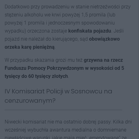
Dodatkowo przy prowadzeniu w stanie nietrzeźwości przy
stężeniu alkoholu we krwi powyżej 1,5 promila (lub
powyżej 1 promila i jednoczesnym spowodowaniu
wypadku) orzeczona zostaje
konfiskata pojazdu
. Jeśli
pojazd nie należał do kierującego, sąd
obowiązkowo
orzeka karę pieniężną
.
W przypadku skazania grozi mu też
grzywna na rzecz
Funduszu Pomocy Pokrzywdzonym w wysokości od 5
tysięcy do 60 tysięcy złotych
.
IV Komisariat Policji w Sosnowcu na
cenzurowanym?
Niwecki komisariat nie ma ostatnio dobrej passy. Kilka dni
wcześniej wybuchła awantura medialna o domniemane
niewłaściwe warunki, jakie mają mieć „emerytowane” ze