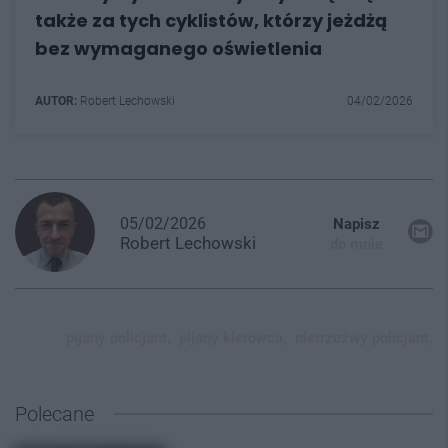
także za tych cyklistów, którzy jeżdżą
bez wymaganego oświetlenia
AUTOR:
Robert Lechowski
04/02/2026
05/02/2026
Napisz
Robert
Lechowski
do mnie
pijany policjant,
pijany kierowca,
nietrzeźwy policjant,
Polecane