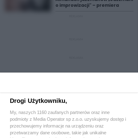
o improwizacji" – premiera
REKLAMA
REKLAMA
REKLAMA
Drogi Użytkowniku,
My, naszych 1160 zaufanych partnerów oraz inne
Wydawca mediów
lokalnych
podmioty z Media Operator sp z.o.o. uzyskujemy dostęp i
przechowujemy informacje na urządzeniu oraz
przetwarzamy dane osobowe, takie jak unikalne