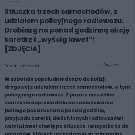
informacje
Stłuczka trzech samochodów, z
udziałem policyjnego radiowozu.
Drobiazg na ponad godzinną akcję
karetkę i „wyścig lawet”!
[ZDJĘCIA]
Robert Lechowski
10/05/2025 - 19:58
W sobotnie popołudnie doszło do kolizji
drogowej z udziałem trzech samochodów, w tym
policyjnego radiowozu. Z pozoru niewielkie
zdarzenie doprowadziło do zablokowania
jednego pasa ruchu na ponad godzinę,
przyjazdu karetki, dwóch innych radiowozów i
nalotu lawet chwilę po stłuczce. I wszystko to do
pojazdów, których uszkodzenia są minimalne