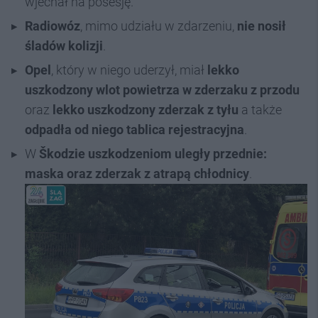
wjechał na posesję.
Radiowóz
, mimo udziału w zdarzeniu,
nie nosił
śladów kolizji
.
Opel
, który w niego uderzył, miał
lekko
uszkodzony wlot powietrza w zderzaku z przodu
oraz
lekko uszkodzony zderzak z tyłu
a także
odpadła od niego tablica rejestracyjna
.
W
Škodzie
uszkodzeniom uległy przednie:
maska oraz zderzak z atrapą chłodnicy
.