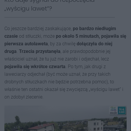
„wyścigu lawet”?
Co jeszcze bardziej zaskakujące,
po bardzo niedługim
czasie
od stłuczki, może
po około 5 minutach,
pojawiła się
pierwsza autolaweta
, by za chwilę
dołączyła do niej
druga
.
Trzecia przystanęła
, ale prawdopodobnie jej
właściciel uznał, że tu już nie zarobi i odjechał, lecz
pojawiła się wkrótce czwart
a
. Po tym, jak drugi z
laweciarzy odjechał (być może uznał, że przy takich
drobnych stłuczkach nie będzie potrzebna pomoc), to
właśnie ten ostatni okazał się zwycięzcą „wyścigu lawet” i
on zdobył zlecenie.