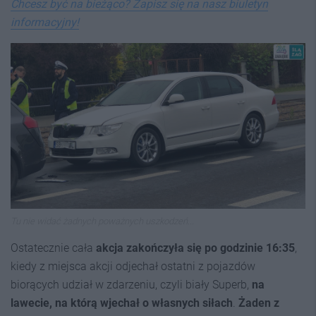
Chcesz być na bieżąco? Zapisz się na nasz biuletyn
informacyjny!
Tu nie widać żadnych poważnych uszkodzeń...
Ostatecznie cała
akcja zakończyła się po godzinie 16:35
,
kiedy z miejsca akcji odjechał ostatni z pojazdów
biorących udział w zdarzeniu, czyli biały Superb,
na
lawecie, na którą wjechał o własnych siłach
.
Żaden z