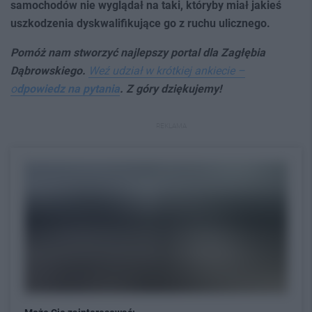
samochodów nie wyglądał na taki, któryby miał jakieś
uszkodzenia dyskwalifikujące go z ruchu ulicznego.
Pomóż nam stworzyć najlepszy p
ortal dla Zagłębia
Dąbrowskiego.
Weź udział w krótkiej ankiecie –
o
dpowiedz na pytania
. Z góry dziękujemy!
REKLAMA