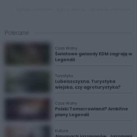
kolizja sosnowiec,
kolizja policja,
zderzenie sosnowiec,
Polecane
Czas Wolny
Światowe gwiazdy EDM zagrają w
Legendii
Turystyka
Lubelszczyzna. Turystyka
wiejska, czy agroturystyka?
Czas Wolny
Polski Tomorrowland? Ambitne
plany Legendii
Kultura
Almanach jazzmanów „Jazzmani