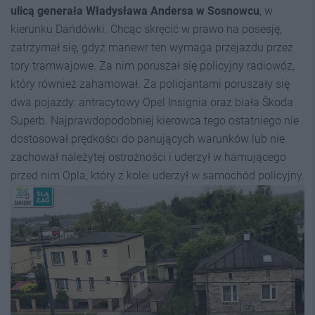
ulicą generała Władysława Andersa w Sosnowcu
, w
kierunku Dańdówki. Chcąc skręcić w prawo na posesję,
zatrzymał się, gdyż manewr ten wymaga przejazdu przez
tory tramwajowe. Za nim poruszał się policyjny radiowóz,
który również zahamował. Za policjantami poruszały się
dwa pojazdy: antracytowy Opel Insignia oraz biała Škoda
Superb. Najprawdopodobniej kierowca tego ostatniego nie
dostosował prędkości do panujących warunków lub nie
zachował należytej ostrożności i uderzył w hamującego
przed nim Opla, który z kolei uderzył w samochód policyjny.