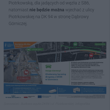
Piotrkowską, dla jadących od węzła z S86,
natomiast
nie będzie można
wjechać z ulicy
Piotrkowskiej na DK 94 w stronę Dąbrowy
Górniczej.
Sosnowiec. Budowa węzła DK94 i ul. Piotrkowskiej. Infografika.