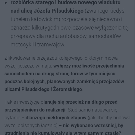
rozbiórka starego i budowa nowego wiaduktu
nad ulicą Józefa Piłsudskiego
(zwanego kiedyś
tunelem katowickim) rozpoczęła się niedawno i
oznacza kilkutygodniowe, czasowe wyłączenia tej
przeprawy dla ruchu autobusów, samochodów
motocykli i tramwajów.
Zlikwidowanie przejazdu kolejowego, o którym mowa
wyżej, jeszcze w maju,
wyłączy możliwość przejechania
samochodem na drugą stronę torów w tym miejscu
podczas kolejnych, planowanych zamknięć przejazdów
ulicami Piłsudskiego i Żeromskiego
.
Takie inwestycje p
lanuje się przecież na długo przed
przystąpieniem do realizacji
. Stąd samo nasuwaj się
pytanie –
dlaczego niektórych etapów
(jak choćby budowa
wyżej opisanych łącznic) –
nie wykonano wcześniej, by
utrudnienia nie kumulowały się w tym samym czasie?