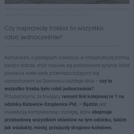
Sosnowiec-Konstantynów. Przejazd kolejowy między ulicami Stanisława
Staszica i Piotrkowską a Chemiczną. 7 maja 2025.
Czy naprawdę trzeba to wszystko
robić jednocześnie?
Komunikaty o postępach inwestycji w infrastrukturę brzmią
bardzo dobrze, choć nasuwa się podstawowe pytanie, które
powtarza wiele osób przemieszczających się
samochodami po Sosnowcu każdego dnia –
czy to
wszystko trzeba było robić jednocześnie?
Przypomnijmy, że trwający
remont linii kolejowej nr 1 na
odcinku Katowice-Szopienice Płd. – Będzin
jest
inwestycją kompleksową i rozległą, która
obejmuje
przebudowę wszystkich obiektów na tym odcinku, takich
jak wiadukty, mosty, przejazdy drogowo-kolejowe,