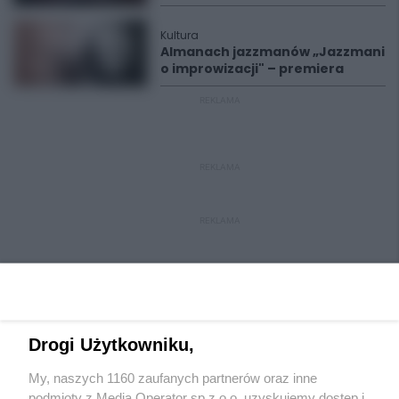
Kultura
Almanach jazzmanów „Jazzmani
o improwizacji" – premiera
REKLAMA
REKLAMA
REKLAMA
Drogi Użytkowniku,
My, naszych 1160 zaufanych partnerów oraz inne
Wydawca mediów
lokalnych
podmioty z Media Operator sp z.o.o. uzyskujemy dostęp i