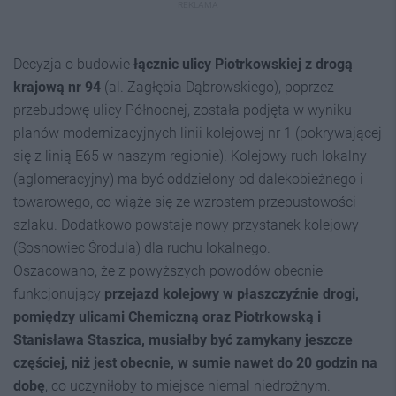
REKLAMA
Decyzja o budowie
łącznic ulicy Piotrkowskiej z drogą
krajową nr 94
(al. Zagłębia Dąbrowskiego), poprzez
przebudowę ulicy Północnej, została podjęta w wyniku
planów modernizacyjnych linii kolejowej nr 1 (pokrywającej
się z linią E65 w naszym regionie). Kolejowy ruch lokalny
(aglomeracyjny) ma być oddzielony od dalekobieżnego i
towarowego, co wiąże się ze wzrostem przepustowości
szlaku. Dodatkowo powstaje nowy przystanek kolejowy
(Sosnowiec Środula) dla ruchu lokalnego.
Oszacowano, że z powyższych powodów obecnie
funkcjonujący
przejazd kolejowy w płaszczyźnie drogi,
pomiędzy ulicami Chemiczną oraz Piotrkowską i
Stanisława Staszica, musiałby być zamykany jeszcze
częściej, niż jest obecnie, w sumie nawet do 20 godzin na
dobę
, co uczyniłoby to miejsce niemal niedrożnym.