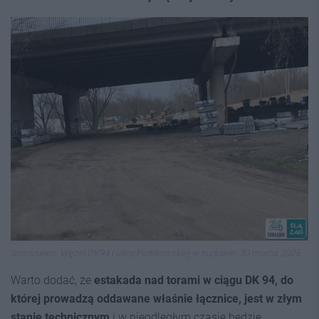
Sosnowiec. Węzeł DK94 i ulicy Piotrkowskiej w budowie. 30 marca 2025.
Warto dodać, że
estakada nad torami w ciągu DK 94, do
której prowadzą oddawane właśnie łącznice, jest w złym
stanie technicznym
i w nieodległym czasie będzie