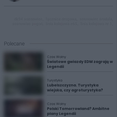
dk94 sosnowiec,
łącznica drogowa,
sosnowiec środula,
sosnowiec pogoń,
linia kolejowa e65,
linia kolejowa nr 1,
Polecane
Czas Wolny
Światowe gwiazdy EDM zagrają w
Legendii
Turystyka
Lubelszczyzna. Turystyka
wiejska, czy agroturystyka?
Czas Wolny
Polski Tomorrowland? Ambitne
plany Legendii