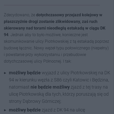
Zdecydowano, że
dotychczasowy przejazd kolejowy w
płaszczyźnie drogi zostanie zlikwidowany
, zaś ruch
skierowany nad torami nieodległą estakadą w ciągu DK
94
. Jednak aby to było możliwe, konieczne jest
skomunikowanie ulicy Piotrkowskiej z tą estakadą poprzez
budowę łącznic. Nowy węzeł typu połowicznego (niepełny)
i powstanie przy wykorzystaniu i przebudowie
dotychczasowej ulicy Północnej. I tak:
możliwy będzie
wyjazd z ulicy Piotrkowskiej na DK
94 w kierunku węzła z S86 czyli Katowic i Będzina,
natomiast
nie będzie możliwy
zjazd z tej trasy na
ulicę Piotrkowską dla tych, którzy poruszają się od
strony Dąbrowy Górniczej;
możliwy będzie
zjazd z DK 94 na ulicę