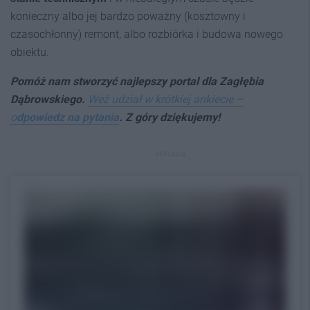
konieczny albo jej bardzo poważny (kosztowny i
czasochłonny) remont, albo rozbiórka i budowa nowego
obiektu.
Pomóż nam stworzyć najlepszy p
ortal dla Zagłębia
Dąbrowskiego.
Weź udział w krótkiej ankiecie –
o
dpowiedz na pytania
. Z góry dziękujemy!
REKLAMA