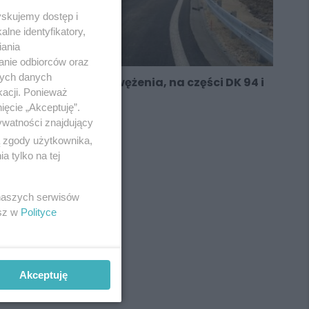
yskujemy dostęp i
lne identyfikatory,
iania
anie odbiorców oraz
nych danych
Sosnowiec. Koniec zwężenia, na części DK 94 i
kacji. Ponieważ
nowa łącznica
ięcie „Akceptuję”.
ywatności znajdujący
ą zgody użytkownika,
 tylko na tej
REKLAMA
 naszych serwisów
esz w
Polityce
Akceptuję
REKLAMA