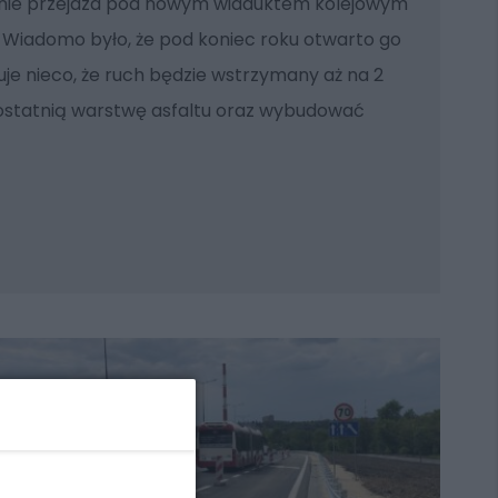
nie przejazd pod nowym wiaduktem kolejowym
 Wiadomo było, że pod koniec roku otwarto go
e nieco, że ruch będzie wstrzymany aż na 2
 ostatnią warstwę asfaltu oraz wybudować