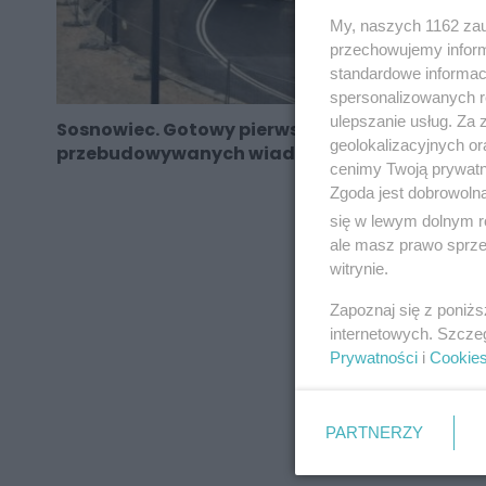
My, naszych 1162 zau
przechowujemy informa
standardowe informac
spersonalizowanych re
ulepszanie usług. Za
Sosnowiec. Gotowy pierwszy z
geolokalizacyjnych or
przebudowywanych wiaduktów
cenimy Twoją prywatno
Zgoda jest dobrowoln
się w lewym dolnym r
ale masz prawo sprzec
REKLAMA
witrynie.
Zapoznaj się z poniż
internetowych. Szcze
Prywatności
i
Cookie
PARTNERZY
REKLAMA