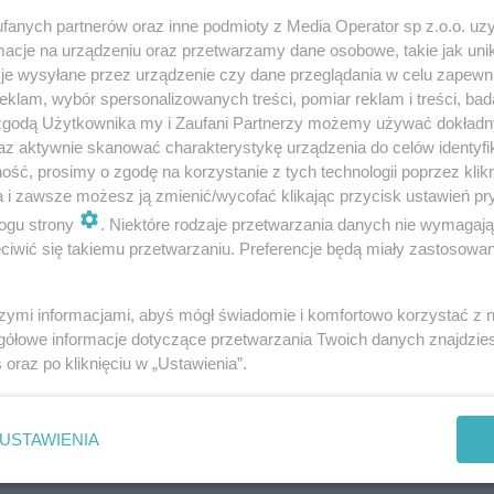
fanych partnerów oraz inne podmioty z Media Operator sp z.o.o. uz
cje na urządzeniu oraz przetwarzamy dane osobowe, takie jak unika
je wysyłane przez urządzenie czy dane przeglądania w celu zapewn
klam, wybór spersonalizowanych treści, pomiar reklam i treści, bad
 zgodą Użytkownika my i Zaufani Partnerzy możemy używać dokład
Sosnowiec. Tunel pieszo-rowerowy pod
az aktywnie skanować charakterystykę urządzenia do celów identyfi
torami już czynny
ść, prosimy o zgodę na korzystanie z tych technologii poprzez klikn
a i zawsze możesz ją zmienić/wycofać klikając przycisk ustawień pr
ogu strony
. Niektóre rodzaje przetwarzania danych nie wymagaj
iwić się takiemu przetwarzaniu. Preferencje będą miały zastosowania
szymi informacjami, abyś mógł świadomie i komfortowo korzystać z
gółowe informacje dotyczące przetwarzania Twoich danych znajdzi
s
oraz po kliknięciu w „Ustawienia”.
USTAWIENIA