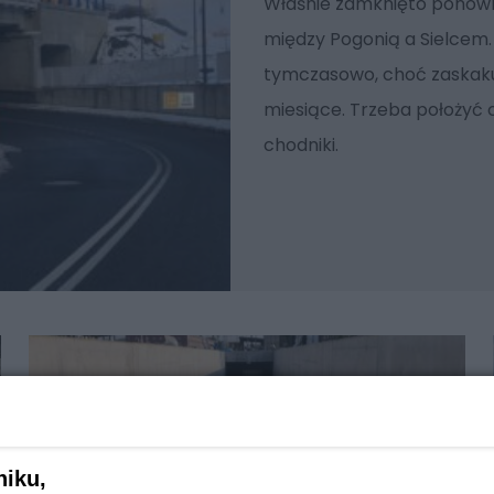
Właśnie zamknięto ponow
między Pogonią a Sielcem.
tymczasowo, choć zaskakuj
miesiące. Trzeba położyć
chodniki.
niku,