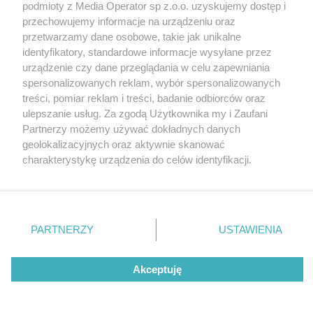
podmioty z Media Operator sp z.o.o. uzyskujemy dostęp i
przechowujemy informacje na urządzeniu oraz
przetwarzamy dane osobowe, takie jak unikalne
identyfikatory, standardowe informacje wysyłane przez
urządzenie czy dane przeglądania w celu zapewniania
spersonalizowanych reklam, wybór spersonalizowanych
Nie zapomnij
treści, pomiar reklam i treści, badanie odbiorców oraz
zapoznać się z:
polityką prywatności
ulepszanie usług. Za zgodą Użytkownika my i Zaufani
Twoje
miasto
Skontakuj się
z nami
Partnerzy możemy używać dokładnych danych
Piekary Śląskie
Kontakt
geolokalizacyjnych oraz aktywnie skanować
Chorzów
Redakcja
charakterystykę urządzenia do celów identyfikacji.
Tarnowskie Góry
Newsletter
Ruda Śląska
Reklama
Ponieważ cenimy Twoją prywatność, prosimy o zgodę na
Świętochłowice
korzystanie z tych technologii poprzez kliknięcie
Tychy
„Akceptuję”. Zgoda jest dobrowolna i zawsze możesz ją
Bytom
Katowice
zmienić/wycofać klikając przycisk ustawień prywatności
PARTNERZY
USTAWIENIA
Gliwice
znajdujący się w lewym dolnym rogu strony
. Niektóre
Zabrze
Zagłębie
rodzaje przetwarzania danych nie wymagają zgody
Akceptuję
użytkownika, ale masz prawo sprzeciwić się takiemu
przetwarzaniu. Preferencje będą miały zastosowania tylko
na tej witrynie.