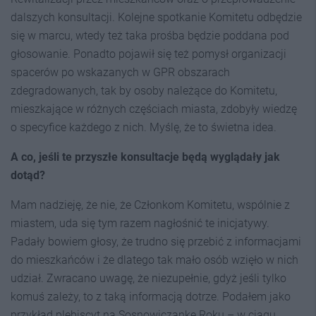
dalszych konsultacji. Kolejne spotkanie Komitetu odbędzie
się w marcu, wtedy też taka prośba będzie poddana pod
głosowanie. Ponadto pojawił się też pomysł organizacji
spacerów po wskazanych w GPR obszarach
zdegradowanych, tak by osoby należące do Komitetu,
mieszkające w różnych częściach miasta, zdobyły wiedzę
o specyfice każdego z nich. Myślę, że to świetna idea.
A co, jeśli te przyszłe konsultacje będą wyglądały jak
dotąd?
Mam nadzieję, że nie, że Członkom Komitetu, wspólnie z
miastem, uda się tym razem nagłośnić te inicjatywy.
Padały bowiem głosy, że trudno się przebić z informacjami
do mieszkańców i że dlatego tak mało osób wzięło w nich
udział. Zwracano uwagę, że niezupełnie, gdyż jeśli tylko
komuś zależy, to z taką informacją dotrze. Podałem jako
przykład plebiscyt na Sosnowiczankę Roku – w ciągu