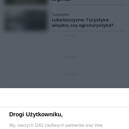
Turystyka
Lubelszczyzna. Turystyka
wiejska, czy agroturystyka?
REKLAMA
REKLAMA
REKLAMA
Drogi Użytkowniku,
My, naszych 1162 zaufanych partnerów oraz inne
Wydawca mediów
lokalnych