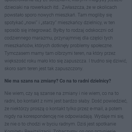
dzieciaki na rowerkach itd.. Zwłaszcza, że w okolicach
powstało sporo nowych mieszkań. Tam mogliby się
spotykać „nowi” i „starzy” mieszkańcy dzielnicy, w ten
sposób się integrować. Byłby to rodzaj odskoczni od
codziennego marazmu, przynajmniej dla części tych
mieszkańców, których dotknęły problemy społeczne.
Tymczasem mamy tam olbrzymi teren, na który przez
większość roku mało kto się zapuszcza. I trudno się dziwić,
skoro sam teren jest tak zapuszczony.
Nie ma szans na zmiany? Co na to radni dzielnicy?
Nie wiem, czy są szanse na zmiany i nie wiem, co na to
radni, bo kontakt z nimi jest bardzo słaby. Dość powiedzieć,
że niektórzy proszą o kontakt tylko przez e-mail, a potem
nigdy na korespondencję nie odpowiadają. Wydaje mi się,
że nie o to chodzi w byciu radnym. Dziś jest spotkanie
Komitetu Rewitalizacji. Zobaczymy, co ono przyniesie.