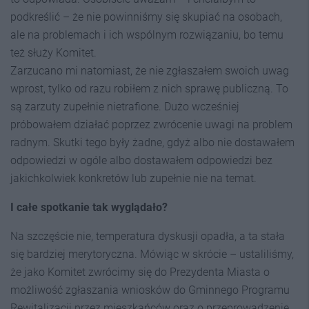
podkreślić – że nie powinniśmy się skupiać na osobach,
ale na problemach i ich wspólnym rozwiązaniu, bo temu
też służy Komitet.
Zarzucano mi natomiast, że nie zgłaszałem swoich uwag
wprost, tylko od razu robiłem z nich sprawę publiczną. To
są zarzuty zupełnie nietrafione. Dużo wcześniej
próbowałem działać poprzez zwrócenie uwagi na problem
radnym. Skutki tego były żadne, gdyż albo nie dostawałem
odpowiedzi w ogóle albo dostawałem odpowiedzi bez
jakichkolwiek konkretów lub zupełnie nie na temat.
I całe spotkanie tak wyglądało?
Na szczęście nie, temperatura dyskusji opadła, a ta stała
się bardziej merytoryczna. Mówiąc w skrócie – ustaliliśmy,
że jako Komitet zwrócimy się do Prezydenta Miasta o
możliwość zgłaszania wniosków do Gminnego Programu
Rewitalizacji przez mieszkańców oraz o przeprowadzenie