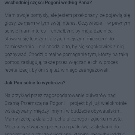
wschodniej części Pogoni według Pana?
Mam swoje pomysły, ale jestem przekonany, że pojawią się
głosy, że mam w tym swój interes. Oczywiście – w pewnym
sensie mam interes – chciałbym, by moja dzielnica
stawała się lepszym, przyjemniejszym miejscem do
zamieszkania. I nie chodzi o to, by się kogokolwiek z niej
pozbywać. Chodzi o realne pomaganie tym, którzy na taką
pomoc zasługują, także przez włączanie ich w proces
rewitalizacji, by oni się też w niego zaangażowali.
Jak Pan sobie to wyobraża?
Na przykład przez zagospodarowanie bulwarów nad
Czarną Przemszą na Pogoni – projekt był już wielokrotnie
wskazywany, między innymi w budżecie obywatelskim.
Mamy rzekę, z dala od ruchu ulicznego i zgiełku miasta.
Można by stworzyć przestrzeń parkową, z alejkami do
spacerowania czy ze ścieżkami, którymi mogłyby jeździć