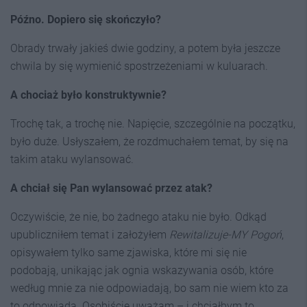
Późno. Dopiero się skończyło?
Obrady trwały jakieś dwie godziny, a potem była jeszcze
chwila by się wymienić spostrzeżeniami w kuluarach.
A chociaż było konstruktywnie?
Trochę tak, a trochę nie. Napięcie, szczególnie na początku,
było duże. Usłyszałem, że rozdmuchałem temat, by się na
takim ataku wylansować.
A chciał się Pan wylansować przez atak?
Oczywiście, że nie, bo żadnego ataku nie było. Odkąd
upubliczniłem temat i założyłem
Rewitalizuje-MY Pogoń
,
opisywałem tylko same zjawiska, które mi się nie
podobają, unikając jak ognia wskazywania osób, które
według mnie za nie odpowiadają, bo sam nie wiem kto za
to odpowiada. Osobiście uważam – i chciałbym to